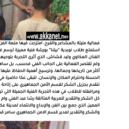
فعالية مليئة بالمشاعر والفرح، امتزجت فيها متعة الفن
استمتع طلاب نويدية “بيتنا” بورشة فنية مميزة لرسم
الفنان العكاوي وليد قشاش، الذي أثرى التجربة بتوجيهاته
ولم تقتصر الفعالية على الجانب الفني فحسب، بل ساهمت
أكثر من تاريخها وجمالها، وترسيخ أهمية الحفاظ عليها 
الحسنة واحترام المكان والإنسان، لتبقى عكا حاضرة في
نتقدم بجزيل الشكر لقسم الأمن الجماهيري على إتاحة 
ومرافقته للطلاب في هذه التجربة الفنية الجميلة التي تر
كل الشكر والتقدير للمربية المتالقة رشا عبد الغني وا
المميز، الذي جمع بين الفن والإبداع والانتماء لمدينة عكا
والشكر والتقدير لمدير قسم الامن الجماهيري سامر قد