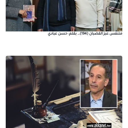
متنفَّس عبرَ القضبان (194)… بقلم: حسن عبادي