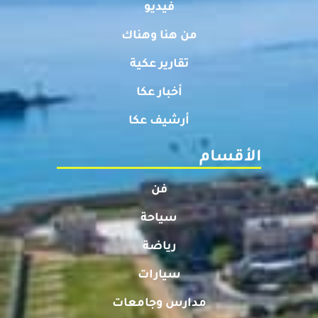
فيديو
من هنا وهناك
تقارير عكية
أخبار عكا
أرشيف عكا
الأقسام
فن
سياحة
رياضة
سيارات
مدارس وجامعات