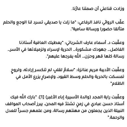
وزادت قناعتي أن صمتنا عارُنا
.
عقّب
الروائي
نافذ
الرفاعي
: “
ما زلت يا صديقي تسرد لنا الوجع والحلم
متألقا حضورا ورسالة سامية
“.
وعقّبت
د
.
أسماء
عارف
الشرباتي
: “
يعطيك العافية أستاذنا
الفاضل
…
جهودك مشكورة
…
الحرية لإسراء ولزميلاتها في الأسر
…
رسالة كلها قهر وحزن
…
الله يفرجها عليهم
“
.
وعقّبت
الأديبة
مريم
عنانزة
: “
سلامٌ لقلبٍ لم تنكسر إرادته، ولروحٍ
تمسكت بالحرية والحلم وسط القيود، ولإصرارٍ يزرع الأمل في
الظلام
“
وعقّبت
راية
المجد
(
والدة
الأسيرة
إباء
الأغبر
)
[1]
: “
بارك الله فيك
أستاذ
حسن عبادي في زمنٍ تشتدّ فيه المحن، يبرز أصحاب المواقف
النبيلة الذين يجعلون من مهنتهم رسالة، ومن علمهم جسراً للعدل
والرحمة
.”