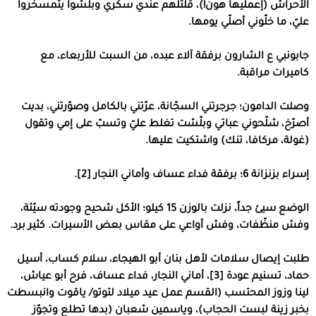
الأحراش
(
إعمليها هون
!)
، قلتلهم عندي سكّري وبلّشوا يتمسخروا
عليّ، ما خلّوني أصلّي يومها
.
جابونبي ع الشارون برفقة آلاء عبده، من السبت للأربعاء، مع
كاميرات مراقبة
.
وصلت الدامون؛ جرجرتني السجّانة، عرّتني بالكامل وصوّرتني، بديت
أصرّخ، شلّحوني عباتي وبلّشت تغلط عليّ وتسبّ على إمي وتقول
(
غولة، مركافا، تنك
)
واشتكيت عليها
.
إسراء بزنزانة
6
؛ برفقة فداء عساف وأماني النجار
[2]
.
الوضع سيئ جداً، نزلت بالوزن
15
كيلو؛ الأكل شحيح وجودته سيّئة،
وفش منظّفات، وفش أواعي على مقاس بعض الأسيرات
.
كثير برد
.
طلبت إيصال سلامات لأهل بنان أبو الهيجاء، سلام كساب، أسيل
حماد، تسنيم عودة
[3]
،
أماني النجار، فداء عساف، فرح أبو عياش،
لينا وزوز المحتسب
(
القسم عمل عيد ميلاد لتوتو
/
ياقوت وانبسطت
بخبر زينة لبست الحجاب
)
، وياسمين شعبان
(
بدها تطلع وتجوّز