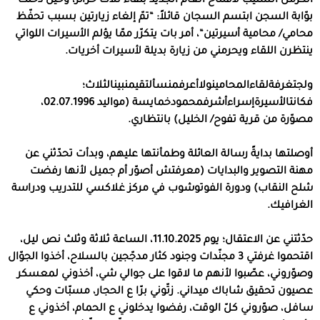
الكرمل السليب لافتتاح العام الجديد بلقاء ثلاث حرائر، وحين دخلت
بوّابة السجن ابتسم السجان قائلاً
: “
تمّ إلغاء زيارتين بسبب تحفّظ
محامي
/
محامية أسيرتين
“
، أمر بات يتكرّر ممّا يؤلم الأسيرات اللواتي
ينتظرن اللقاء ويحرمني من زيارة بديلة لأسيرات أخريات
.
ولجتغرفةلقاءالمحامينولاأعرفمنسألتقيمنبينالثلاث؛
فكانتالأسيرةإسراءأشرفمحمودخمايسة
(
مواليد
02.07.1996
،
مصوّرة من قرية تفوح
/
الخليل
)
بانتظاري
.
أوصلتها بدايةً رسالة العائلة وطمأنتها عليهم، وبدأت تحدّثني عن
مهنة التصوير والبدايات
(
معرفتش أصوّر أم جميل لأنها رفضت
شلح النقاب
)
ودورة الفوتوشوب في مركز غلاكسي للتدريب ودراسة
الغرافيك
.
حدّثتني عن الاعتقال؛ يوم
11.10.2025
، الساعة ثلاثة وثلث نص ليل،
اقتحموا غرفتي
3
مجنّدات وجنود كثار مدجّجين بالسلاح، أخذوا الجوّال
وصوّروني، عصّبوا لأنهم ما لاقوا على جوالي شي، أخذوني لمعسكر
عصيون تحقيق شاباك ميداني
.
زتّوني برّا ع الحجار، مسبّات وحكي
سافل، صوّروني كلّ الوقت، رفضوا يدخلوني ع الحمام، أخذوني ع