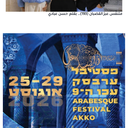
متنفَّس عبرَ القضبان (193)… بقلم: حسن عبادي