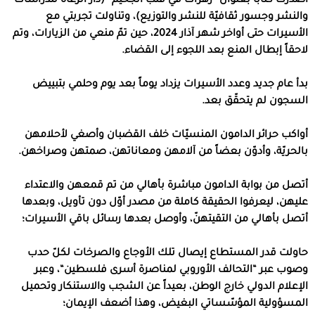
أصدرت كتاباً بعنوان
“
زهرات في قلب الجحيم
” (
دار الرعاة للدراسات
والنشر وجسور ثقافيّة للنشر والتوزيع
)
، وتناولت تجربتي مع
الأسيرات حتى أواخر شهر آذار
2024
، حين تمّ منعي من الزيارات، وتم
لاحقاً إبطال المنع بعد اللجوء إلى القضاء
.
بدأ عام جديد وعدد الأسيرات يزداد يوماً بعد يوم وحلمي بتبييض
السجون لم يتحقّق بعد
.
أواكب حرائر الدامون المنسيّات خلف القضبان وأصغي لأحلامهن
بالحريّة، وأدوّن بعضاً من آلامهن ومعاناتهن، صمتهن وصراخهن
.
أتصل من بوابة الدامون مباشرة بأهالي من تم قمعهن والاعتداء
عليهن، ليعرفوا الحقيقة كاملة من مصدر أوّل دون تأويل، وبعدها
أتصل بأهالي من التقيتهنّ، وأوصل بعدها رسائل باقي الأسيرات؛
حاولت قدر المستطاع إيصال تلك الأوجاع والصرخات لكلّ حدب
وصوب عبر
“
التحالف الأوروبي لمناصرة أسرى فلسطين
“
، وعبر
الإعلام الدولي خارج الوطن، بعيداً عن الشجب والاستنكار وتحميل
المسؤولية المؤسّساتي البغيض، وهذا أضعف الإيمان؛