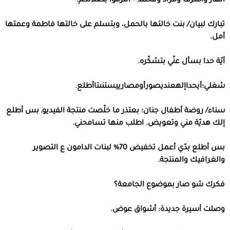
أنهار وأشرف ومراد ومحمد
–
التزموا بصلاتكم
.
تبارك لبيان
/
بنت خالتها بالحمل، وبتسلم على خالتها فاطمة وعمتها
أمل
.
أيّة حدا بسأل عنّي بتشكّره
.
شغلي؛أيحداإلهعنديصورأومصارييستنىتاأطلع
.
سناء
/
روضة أطفال جنان؛ بعتذر ما خلّصت منتجة الفيديوـ بس أطلع
إلك هديّة مني وتعويض
.
اطلب منها تسامحني
.
بس أطلع بدّي أعمل تخفيض
70%
لبنات الدامون ع التصوير
والغرافيك والمنتجة
.
فكرك شو صار بموضوع الجامعة؟
وصلت أسيرة جديدة
:
أشواق عوض
.