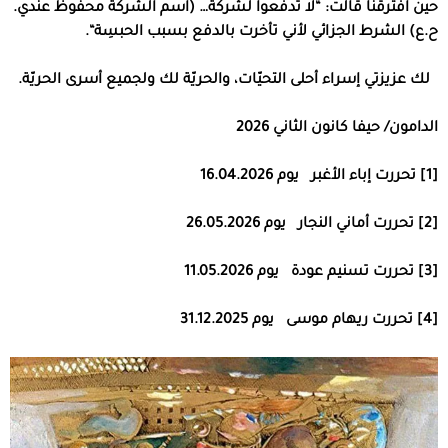
حين افترقنا قالت
: “
لا تدفعوا لشركة
… (
اسم الشركة محفوظ عندي
.
ح
.
ع
)
الشرط الجزائي لأني تأخرت بالدفع بسبب الحبسِة
“.
لك عزيزتي إسراء أحلى التحيّات، والحريّة لك ولجميع أسرى الحريّة
.
الدامون
/
حيفا كانون الثاني
2026
[1]
تحررت
إباء
الأغبر
يوم
16.04.2026
[2]
تحررت
أماني
النجار
يوم
26.05.2026
[3]
تحررت
تسنيم
عودة
يوم
11.05.2026
[4]
تحررت
ريهام
موسى
يوم
31.12.2025