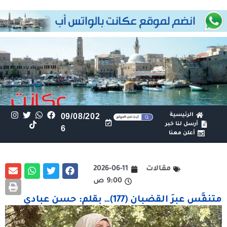
الرئيسية
09/08/202
أرسل لنا خبر
6
أعلن معنا
مقالات
2026-06-11
9:00 ص
متنفَّس عبرَ القضبان (177)… بقلم: حسن عبادي