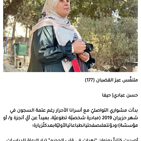
متنفَّس
عبرَ
القضبان
(177)
حسن
عبادي
|
حيفا
بدأت مشواري التواصليّ مع أسرانا الأحرار رغم عتمة السجون في
شهر حزيران
2019 (
مبادرة شخصيّة تطوعيّة، بعيداً عن أيّ أنجزة و
/
أو
مؤسسّة
)
؛ودوّنتعلىصفحتيانطباعاتيالأوليّةبعدكلّزيارة؛