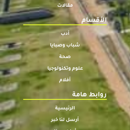
مقالات
الأقسام
أدب
شباب وصبايا
صحة
علوم وتكنولوجيا
أفلام
روابط هامة
الرئيسية
أرسل لنا خبر