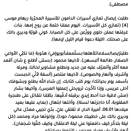
مصطفى
).
طلبت إيصال تعازي أسيرات الدامون للأسيرة المحرّرة ريهام موسى
[4]
(
تعازي كل الأسيرات
.
اليوم عملنا ختمة عن روح إمها، بنات
غرفتها عملن حلوى ووزّعن على كل الصبابا، كوني قويّة وديري بالك
على صحتك
.
الليلة دعوة قيام الليل لإمها
).
طلبتإيصالسلاماتلأهلها؛بسلّمعلىأبويوإمي
/
هدّوبة
(
ما تكبّي الأواعي
الصغار، طالعة ألبسهن
)
، لأخيها محمود
(
بستنى أطلع ع شان أقعد
معه أكثر وأتعرّف عليه من جديد ونطلع مشاوير لحالنا، ومرته
وأشرف وأنهار والصوص
)
، لأخيها منتصر
(
آسفة لأنّي انحبست
بأسعد يوم بحياتك
/
يوم كتب كتابك
.
إن شاء الله بطلع وبشوفك
أحلى عريس، وإذا تأخّرت ترويحتي إعملوا العرس
)
، وأخيها بشار
(
مش لاقية حدا أحط إيدي برقبته أدفّيها، بطّلنا نتقاتل على طنجرة
المقلوبة، أنا حاجزتها لسنة
)
، وأختها ابتهال
(
بعايد عليها بعيد
ميلادها
06.01
، أميرة الدار، لا تقلقي عليّ، بدّي تجيبي معدّل عالي
وديري بالك على خطيبك محمود
/
حودا
)
، وإخوتها مراد ومحمد
(
كل
ليلة بتذكّر كيف دافعتوا عني ليلة الاعتقال وكيف كنتُوا شجعان
)
،