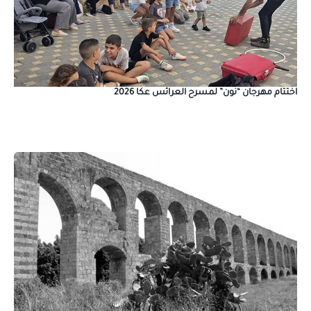
اختتام مهرجان “نون” لمسرح العرائس عكا 2026