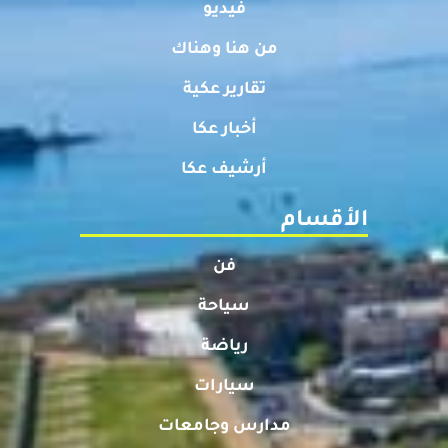
فيديو
من هنا وهناك
تقارير عكية
أخبار عكا
أرشيف عكا
الأقسام
فن
سياحة
رياضة
سيارات
مدارس وجامعات