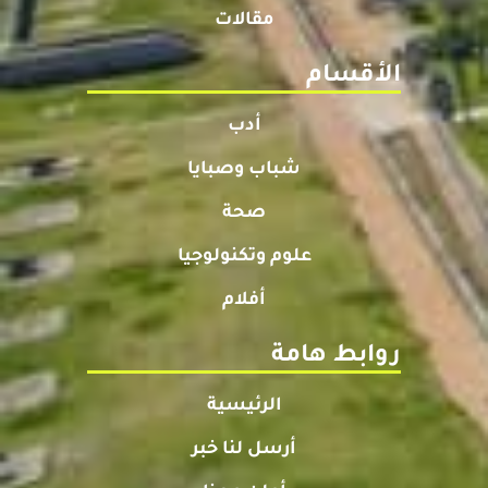
مقالات
الأقسام
أدب
شباب وصبايا
صحة
علوم وتكنولوجيا
أفلام
روابط هامة
الرئيسية
أرسل لنا خبر