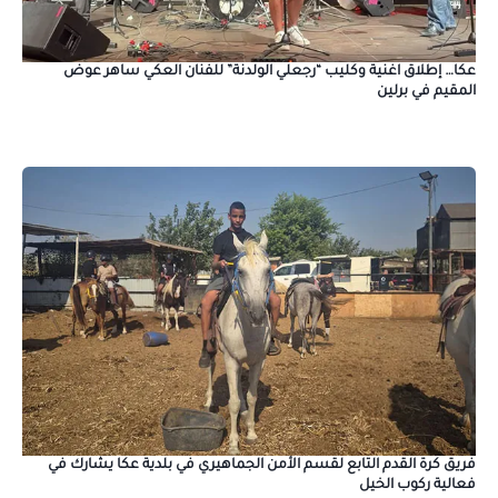
عكا… إطلاق اغنية وكليب “رجعلي الولدنة” للفنان العكي ساهر عوض
المقيم في برلين
فريق كرة القدم التابع لقسم الأمن الجماهيري في بلدية عكا يشارك في
فعالية ركوب الخيل