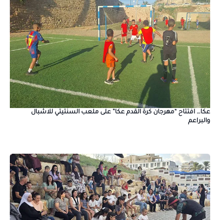
عكا… افتتاح “مهرجان كرة القدم عكا” على ملعب السنتيتي للاشبال
والبراعم