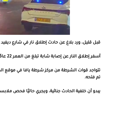
قبل قليل، ورد بلاغ عن حادث إطلاق نار في شارع ديفيد را
أسفر إطلاق النار عن إصابة شابة تبلغ من العمر 22 عامًا بجروح خطيرة، وتم نقلها (بحسب مصادر طبية) لتلقي العلاج.
تتواجد قوات الشرطة من مركز شرطة يافا في موقع الحا
تم فتحه.
يبدو أن خلفية الحادث جنائية، ويجري حاليًا فحص ملابسا