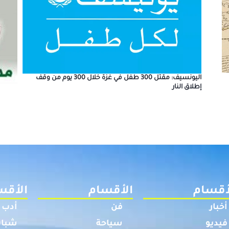
اليونسيف: مقتل 300 طفل في غزة خلال 300 يوم من وقف
إطلاق النار
أقسام
الأقسام
الأقس
أخبار
فن
أدب
فيديو
سياحة
شباب