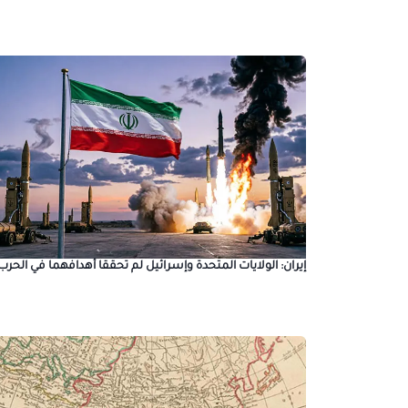
إيران: الولايات المتحدة وإسرائيل لم تحققا أهدافهما في الحرب