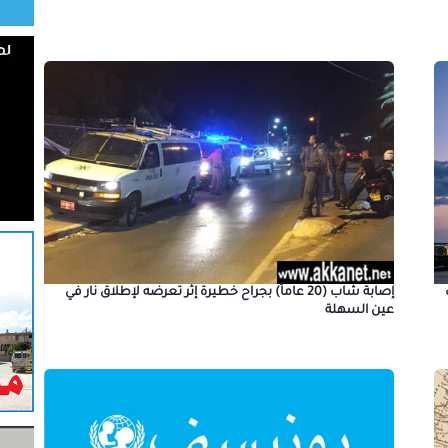
إصابة شاب (20 عاماً) بجراح خطيرة إثر تعرضه لإطلاق نار في
عين السهلة