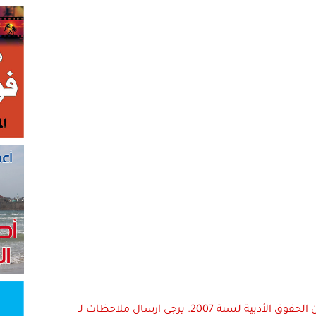
استعمال المضامين بموجب بند 27 أ لقانون الحقوق الأدبية لسنة 2007. يرجى ارسال ملاحظات لـ