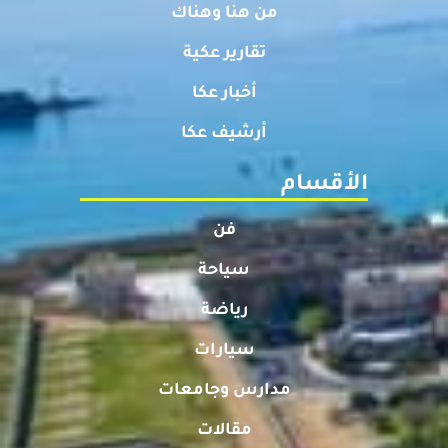
من هنا وهناك
تقارير عكية
أخبار عكا
أرشيف عكا
الأقسام
فن
سياحة
رياضة
سيارات
مدارس وجامعات
مقالات