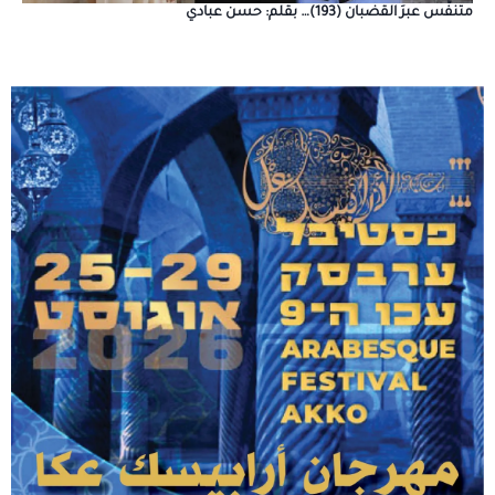
متنفَّس عبرَ القضبان (193)… بقلم: حسن عبادي