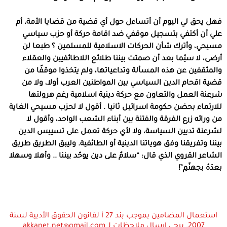
فهل يحق لي اليوم أن أتساءل حول أي قضية من قضايا الأمة، أم
علي أن أكتفي بتسجيل موقفي ضد اقامة حركة أو حزب سياسي
مسيحي، وأترك شأن الحركات الاسلامية للمسلمين ؟ طبعا لن
أرضى، لا سيّما بعد أن صمتت بيننا طلائع اللاطائفيين والعقلاء
والمثقفين عن هذه المسألة وتداعياتها، ولم يتخذوا موقفًا من
قضية اقحام الدين السياسي بين المواطنين العرب أولا، ولا من
شرعنة العمل والتعاون مع حركة دينية اسلامية رغم هرولتها
للارتماء بحضن حكومة اسرائيل ثانيا . أقول لا لحزب مسيحي الغاية
من ورائه زرع الفرقة والفتنة بين أبناء الشعب الواحد، وأقول لا
لشرعنة تديين السياسة، ولا لأي حركة تعمل على تسييس الدين
بيننا وتفريقنا وفق هوياتنا الدينية أو الطائفية. وليبق الطريق طريق
الشاعر القروي الذي قال: “سلامٌ على دين يوحّد بيننا .. وأهلا وسهلا
بعدَهُ بجهنّمِ”!
استعمال المضامين بموجب بند 27 أ لقانون الحقوق الأدبية لسنة
2007. يرجى ارسال ملاحظات لـ akkanet.net@gmail.com