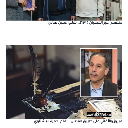
متنفَّس عبرَ القضبان (194)… بقلم: حسن عبادي
فيروز والأغاني على طريق القدس… بقلم: حمزة البشتاوي