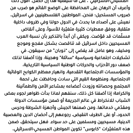
“المسيحي-الاسرائيلي”، على ما سيعنيه هذا إن حصل. أقول ذلك
وأعرف أن الرهان على المحافظة على الوضع القائم هو ضرب من
ضروب المستحيل؛ فنحن، المواطنين الفلسطينيين في اسرائيل،
نعيش على أصداء ما يحدث في الدول حولنا وفي ظروف داخلية
متقلبة، ووفق معطيات كثيرة متغيّرة للأسوأ، وعلى أنقاض
مسلّمات قد قوّضت. ويكفي أن أبدأ بالتذكير بأن نسبة العرب
المسيحيين داخل اسرائيل قد تناقصت بشكل مفجع وموجع
ومخيف، وهو عامل قد يفضي إلى “ذوبان” من سيبقون، في
تشكيلات اجتماعية وسياسية “سائلة” وهجينة. وإذا أضفنا لذلك
ضعف دور الأحزاب والحركات الوطنية السياسية التاريخية،
والمؤسسات الاجتماعية التقدمية، وانهيار معظم الكوابح الوقائية
الاجتماعية، ومنظومة القيم التي سادت وحافظت على لحمة
المجتمع وحصانته وزودت أعضاءه بمشاعر الأمن والطمأنينة
والكرامة؛ إذا أضفنا كل ذلك، سنفهم لماذا بدأت ظواهر لجوء بعض
الشباب للانخراط في عالم الجريمة أو ضمن مؤسسات الدولة
ومقدّمي خدماتها، ومن ضمنها الجيش وأجهزة الشرطة وحرس
الحدود، أو على الطرف النقيض، رجوعهم إلى أحضان الدين والعصبية
الدينية، مسيحيين ومسلمين على حد سواء. فهل سيتحقق، ضمن
هذه المتغيّرات “كابوس” تكوين المواطن المسيحي-الاسرائيلي،