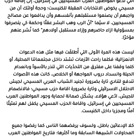
التي تدعو المواطنين العرب المسيحيين في إسرائيل، إلى إقامة حزب
مسيحي يخوض الانتخابات المقبلة للكنيست؛ وحجة أولئك أن من
واجبهم أن يصنعوا مستقبلهم بأنفسهم وأن يدافعوا عن مصالح
المسيحيين، لا سيّما “أنّ الرب وهب البشر عقلًا وحكمة كي يتصرفوا
بمسؤولية ازاء حاضرهم وإزاء مستقبل أولادهم” كما نُشر عنهم
مؤخرًا.
ليست هذه المرة الأولى التي أُطلقَت فيها مثل هذه الدعوات
الانعزالية؛ فكلما راحت الأزمات تشتد داخل مجتمعاتنا المحلية، أو
كلما وقفنا على مفترق من التحدّيات التي تنذر بالأسوأ وبانعدام
الحيلة وانسداد دروب المواجهة أو الخلاص، كانت هذه الأصوات
تندفع لتنادي تارة بضرورة تجنيد الشباب العربي المسيحي لجيش
الاحتلال الاسرائيلي وتارة بضرورة اقامة حزب مسيحي؛ فالانضمام
للجيش، ادّعي هؤلاء، يشكّل ضمانة لحماية وجود المواطنين العرب
المسيحيين في إسرائيل، واقامة الحزب المسيحي يكفل لهم تمثيلًا
آمنًا ومجزيا داخل الكنيست.
كلا الإدعائين باطل، ولسوف يرفضهما الناس كما رفضوا جميع
المحاولات الشبيهة السابقة وما أكثرها؛ فتاريخ المواطنين العرب