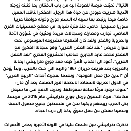
الآتية”، تحيّنت فرصة للعودة اليه من باب الافتتان بما كتبته زوجته
الأديبة هنرييت عبودي عن حياة هذا الرجل، المفكر الناقد، المميز،
خاصة فيما يرتبط بما سببه له الاسم جورج وكونه مواطنا عربيا
سوريا مسيحيا، خاض، منذ فترة شبابه، في مطلع خمسينيات القرن
الماضي، تجارب ومعارك وسجالات فريدة ومثيرة في شؤون الأمة
والعروبة والفكر. ولقد كان أشهرها مشروعه الموسوعي تحت
عنوان عريض “نقد نقد العقل العربي” وهو سجاله الفكري مع
المفكر محمد عابد الجابري صاحب المشروع الفكري “نقد العقل
العربي”. أعود الى الكتاب لأقرأ كيف فقد جورج طرابيشي ايمانه
بالعروبة بعد هزيمة حزيران 1967 والردة التي حلت بالعرب، وبدأ يؤمن
أن “الدين حلّ محل القومية”. وبعدما تفجرت أحداث “الربيع العربي”
في الدول العربية لاسقاط الانظمة التزم الصمت بعد أن قال:
“سوف نزغرد فرحًا ساعة سقوطها، ونذرف الدمع على ما سيحل
مكانها”. مرت السنون ورحل جورج طرابيشي عام 2016 في فرنسا.
بكى العرب ربيعهم وبكينا نحن في فلسطين جميع فصول السنة
ومضينا نفتش عن عقل سويّ يدلنا إلى درب النجاة.
تذكرت طرابيشي حين طلعت علينا في الآونة الأخيرة بعض الأصوات