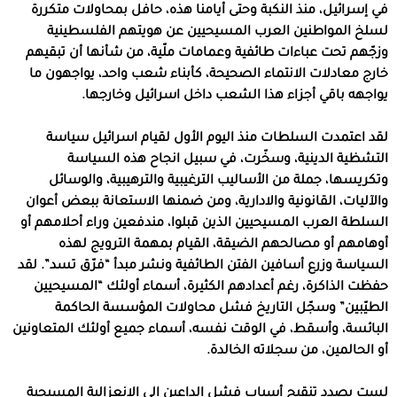
في إسرائيل، منذ النكبة وحتى أيامنا هذه، حافل بمحاولات متكررة
لسلخ المواطنين العرب المسيحيين عن هويتهم الفلسطينية
وزجّهم تحت عباءات طائفية وعمامات ملّية، من شأنها أن تبقيهم
خارج معادلات الانتماء الصحيحة، كأبناء شعب واحد، يواجهون ما
يواجهه باقي أجزاء هذا الشعب داخل اسرائيل وخارجها.
لقد اعتمدت السلطات منذ اليوم الأول لقيام اسرائيل سياسة
التشظية الدينية، وسخّرت، في سبيل انجاح هذه السياسة
وتكريسها، جملة من الأساليب الترغيبية والترهيبية، والوسائل
والآليات، القانونية والادارية، ومن ضمنها الاستعانة ببعض أعوان
السلطة العرب المسيحيين الذين قبلوا، مندفعين وراء أحلامهم أو
أوهامهم أو مصالحهم الضيقة، القيام بمهمة الترويج لهذه
السياسة وزرع أسافين الفتن الطائفية ونشر مبدأ “فرّق تسد”. لقد
حفظت الذاكرة، رغم أعدادهم الكثيرة، أسماء أولئك “المسيحيين
الطيّبين” وسجّل التاريخ فشل محاولات المؤسسة الحاكمة
البائسة، وأسقط، في الوقت نفسه، أسماء جميع أولئك المتعاونين
أو الحالمين، من سجلاته الخالدة.
لست بصدد تنقيح أسباب فشل الداعين الى الانعزالية المسيحية