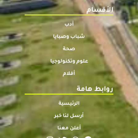
الأقسام
أدب
شباب وصبايا
صحة
علوم وتكنولوجيا
أفلام
روابط هامة
الرئيسية
أرسل لنا خبر
أعلن معنا