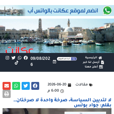
الرئيسية
09/08/202
أرسل لنا خبر
6
أعلن معنا
مقالات
2026-06-20
6:00 م
لا لتديين السياسة، صرخة واحدة لا صرختان…
بقلم: جواد بولس