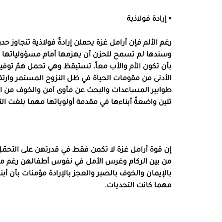
▪︎ إرادة فولاذية
رغم الألم فإن أرامل غزة يحملن إرادةً فولاذية تتجاوز 
وسندها لم تسمح للحزن أن يهزمها أمام مسؤولياتها ت
بأن تكون الأم والأب معاً، تستيقظ وهي تحمل همّ توفير
الأدنى من مقومات الحياة في ظل النزوح المستمر وارتف
طوابير المساعدات والبحث عن مأوى آمن والخوف من ال
تلين واضعةً أبناءها في مقدمة أولوياتها مهما بلغت ا
إن قوة أرامل غزة لا تكمن فقط في قدرتهن على التحمّل
من بين الركام وغرس الأمل في نفوس أطفالهن رغم مشاه
بالإيمان والخوف بالصبر والعجز بالإرادة مؤمنات بأن
مهما كانت التحديات.