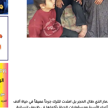
ار الذي طال الحجر بل امتدت لتترك جرحاً عميقاً في حياة آلاف
عباء الأسرة ومسؤوليات الحياة بأكملها في ظروف إنسانية