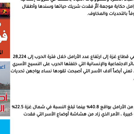
رامل حكاية موجعة أمٌّ فقدت شريك حياتها وسندها وأطفال
ً بالتحديات والمخاوف.
تشير الإحصائيات الصادرة عن وزارة التنمية الاجتماعية في قطاع غزة إلى ارتفاع عدد الأرامل خلال فترة الحرب إلى 28,224
س حجم الخسائر الاجتماعية والإنسانية التي خلفتها الحرب على النسيج الأسري
 تعني أيضاً آلاف الأسر التي أصبحت تقودها نساء يواجهن تحديات
وتظهر الإحصائيات أن محافظة غزة تضم النسبة الأكبر من الأرامل بواقع 40.8% بينما تبلغ النسبة في شمال غزة 22.5%
بيرة ، الأمر الذي زاد من هشاشة أوضاع الأسر التي فقدت