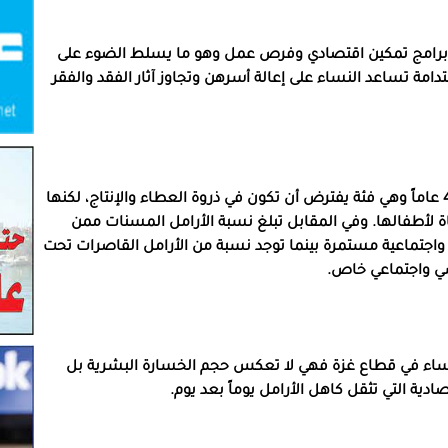
ماً هو أن 16,877 أرملة بحاجة إلى برامج تمكين اقتصادي وفرص عمل وهو ما يسلط الضوء على
امة تساعد النساء على إعالة أسرهن وتجاوز آثار الفقد والفقر
كما تبين أن 64% من الأرامل تتراوح أعمارهن بين 18 و45 عاماً وهي فئة يفترض أن تكون في ذروة العطاء والإنتاج، لكنها
 لأطفالها. وفي المقابل تبلغ نسبة الأرامل المسنات ممن
ة إلى رعاية صحية واجتماعية مستمرة بينما توجد نسبة من الأرامل القاصرات تحت
سي واجتماعي خاص.
نساء في قطاع غزة فهي لا تعكس حجم الخسارة البشرية بل
ادية التي تثقل كاهل الأرامل يوماً بعد يوم.