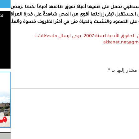
لسطيني تحمل على كتفيها أعباءً تفوق طاقتها أحياناً لكنها ترفض
لمستقبل تبقى إرادتها أقوى من المحن شاهدةً على قدرة المرأة
على الصمود والتشبث بالحياة حتى في أكثر الظروف قسوة وألماً.
استعمال المضامين بموجب بند 27 أ لقانون الحقوق الأدبية لسنة 2007. يرجى ارسال ملاحظات لـ
akkanet.net@gm
 مشار إليها بـ
*