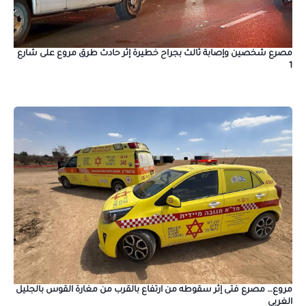
مصرع شخصين وإصابة ثالث بجراح خطيرة إثر حادث طرق مروع على شارع
1
مروع… مصرع فتى إثر سقوطه من ارتفاع بالقرب من مغارة القوس بالجليل
الغربي