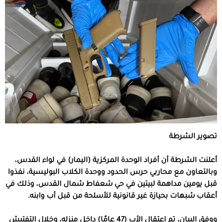
تصوير الشرطة
أعلنت الشرطة أن أفراد الوحدة المركزية (اليمار) في لواء القدس،
وبالتعاون مع محاربي حرس الحدود ووحدة الكلاب البوليسية، نفذوا
قبل يومين مداهمة لبيتين في حي شعفاط شمال القدس، وذلك في
أعقاب شبهات بحيازة غير قانونية للأسلحة من قبل أب وابنه.
ووفق البيان، تم اعتقال الأب (47 عامًا) داخل منزله، وخلال التفتيش