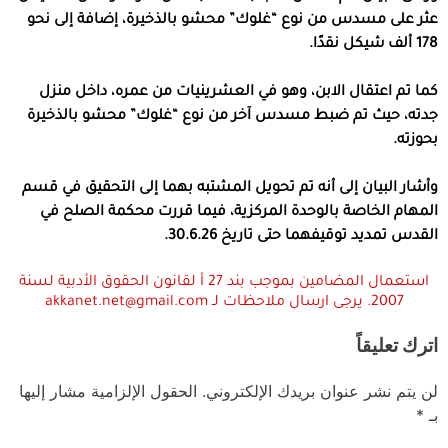
عثر على مسدس من نوع “غلوك” محشو بالذخيرة، إضافة إلى نحو
178 ألف شيكل نقدًا.
كما تم اعتقال الابن، وهو في العشرينيات من عمره، داخل منزل
جدته، حيث تم ضبط مسدس آخر من نوع “غلوك” محشو بالذخيرة
بحوزته.
وأشار البيان إلى أنه تم تحويل المشتبه بهما إلى التحقيق في قسم
المهام الخاصة بالوحدة المركزية، فيما قررت محكمة الصلح في
القدس تمديد توقيفهما حتى تاريخ 30.6.26.
استعمال المضامين بموجب بند 27 أ لقانون الحقوق الأدبية لسنة
2007. يرجى ارسال ملاحظات لـ akkanet.net@gmail.com
اترك تعليقاً
لن يتم نشر عنوان بريدك الإلكتروني.
الحقول الإلزامية مشار إليها
بـ
*