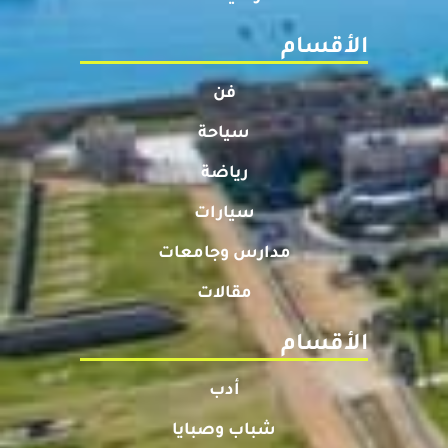
الأقسام
فن
سياحة
رياضة
سيارات
مدارس وجامعات
مقالات
الأقسام
أدب
شباب وصبايا