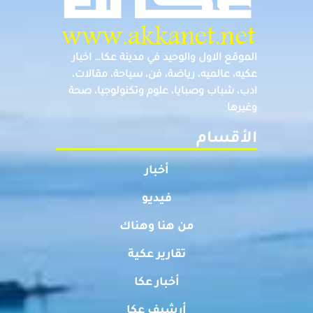
الموقع الاول والوحيد في مدينة عكا… اخبار
عكيه، عالميه، رياضة، فن، سياحة، مقالات،
ادب، شباب وصبايا، علوم وتكنولوجيا، صحة
وغيرها
الأقسام
أخبار
فيديو
من هنا وهناك
تقارير عكية
أخبار عكا
أرشيف عكا