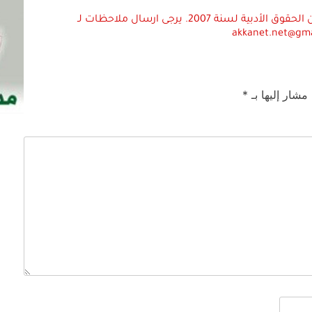
استعمال المضامين بموجب بند 27 أ لقانون الحقوق الأدبية لسنة 2007. يرجى ارسال ملاحظات لـ
akkanet.net@gm
 مشار إليها بـ
*