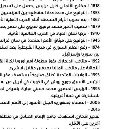
1818 -المخترع الألماني كارل درايس يحصل على تسجيل براءة اختراع الدراجة الهوائية.
1853 – التوقيع على «معاهدة المقطع» بين الفرنسيين والأمير عبد القادر الجزائري.
1862 – بدء «حرب الأيام السبعة» أثناء الحرب الأهلية الأمريكية في عهد أبراهام لينكون.
1879 – تنصيب الأمير محمد توفيق خديوي على مصر بعد خلع والده الخديوي إسماعيل.
1940 – تركيا تعلن الحياد في الحرب العالمية الثانية.
1945 – التوقيع على ميثاق الأمم المتحدة في سان فرانسيسكو.
1974 – رفع العلم السوري في مدينة القنيطرة بعد ا
بين سوريا وإسرائيل.
1992 – منتخب الدنمارك يفوز ببطولة أمم أوروبا لكرة 
النهائية على منتخب ألمانيا بهدفين مقابل لا شيء.
1993 – الولايات المتحدة تطلق صاروخاً يستهدف مقر ا
الرئيس الأسبق جورج بوش في الكويت في أبريل من نفس 
1995 – الرئيس المصري محمد حسني مبارك يتعرض لمحا
للمشاركة في قمة أفريقية.
2006 – انضمام جمهورية الجبل الأسود إلى الأمم المتحدة.
2015 –
آخرين على الأقل.