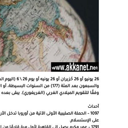
26 يونيو أو 26 
وفقًا للتقويم الميلادي الغربي (الغريغوري). يبقى بعده 188 يوما لانتهاء السنة.
أحداث
1097 – الحملة الصليبية الأولى الآتية من أوروبا تدخ
على الإستسلام.
1791 – عمر مكرم يصل إلى القاهرة لأول مرة قادمًا من الصعيد.