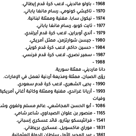
1968 – باولو مالديني، لاعب كرة قدم إيطالي.
1970 – تاكيشي كونومي، رسام مانغا ياباني.
1974 – نيكول سابا، مغنية وممثلة لبنانية.
1977 – تايت كوبو، رسام مانغا ياباني.
1979 – أندي أوبراين، لاعب كرة قدم أيرلندي.
1980 – جيسن شوارتزمن، ممثل أمريكي.
1984 – حسين حاكم، لاعب كرة قدم كويتي.
1987 – سمير نصري، لاعب كرة قدم فرنسي.
1988 –
دانا مارديني، ممثلة سورية.
رؤى الصبان، ممثلة ومذيعة أردنية تعمل في الإمارات.
1990 – يحيى الشهري، لاعب كرة قدم سعودي.
1993 – أريانا غراندي، مغنية وممثلة وكاتبة أغاني أمريكية – ايطالية.
وفيات
1086 – أبو الحسن المجاشعي، عالم مسلم ولغوي وشاعر عربي مغاربي.
1165 – منصور بن علوان الصيداوي، شاعر شامي.
1541 – فرانثيسكو بيثارو، قائد عسكري إسباني.
1831 – موراي ماكسويل، عسكري بريطاني.
1861 – عبد المجيد الأول سلطان الدولة العثمانية.