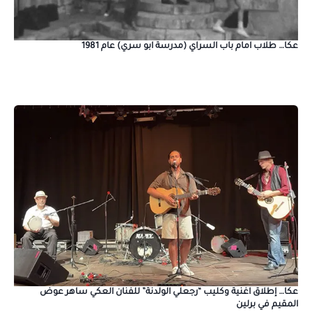
عكا… طلاب امام باب السراي (مدرسة ابو سري) عام 1981
عكا… إطلاق اغنية وكليب “رجعلي الولدنة” للفنان العكي ساهر عوض
المقيم في برلين