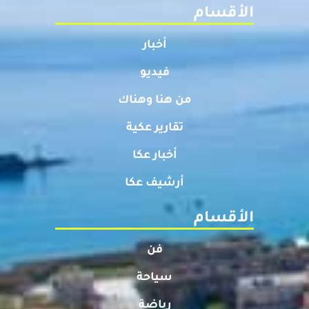
الأقسام
أخبار
فيديو
من هنا وهناك
تقارير عكية
أخبار عكا
أرشيف عكا
الأقسام
فن
سياحة
رياضة