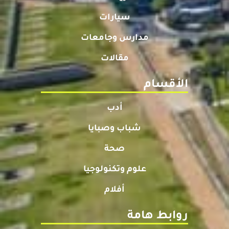
سيارات
مدارس وجامعات
مقالات
الأقسام
أدب
شباب وصبايا
صحة
علوم وتكنولوجيا
أفلام
روابط هامة