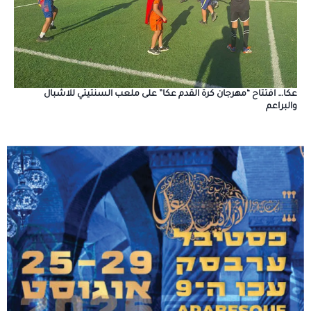
عكا… افتتاح “مهرجان كرة القدم عكا” على ملعب السنتيتي للاشبال
والبراعم