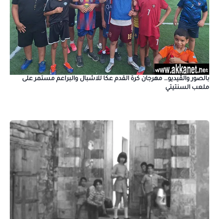
بالصور والڤيديو… مهرجان كرة القدم عكا للاشبال والبراعم مستمر على
ملعب السنتيتي