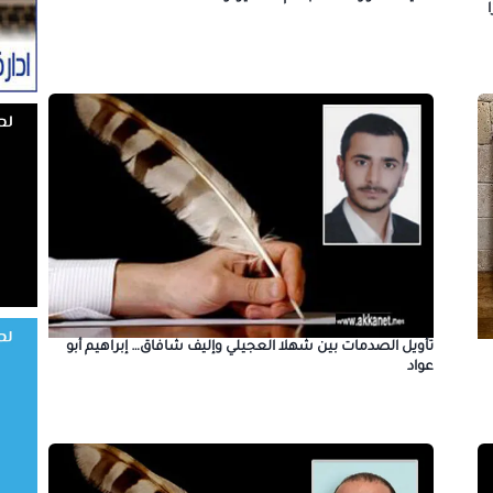
تأويل الصدمات بين شهلا العجيلي وإليف شافاق… إبراهيم أبو
عواد