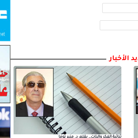
د الأخبار
ثنائية الفكر والذات… بقلم: د. منير توما