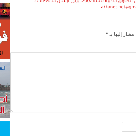
استعمال المضامين بموجب بند 27 أ لقانون الحقوق الأدبية لسنة 2007. يرجى ارسال ملاحظات لـ
akkanet.net@gm
 مشار إليها بـ
*