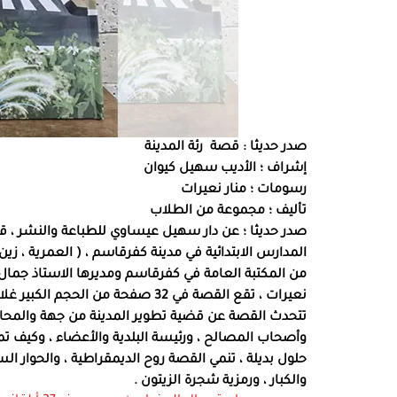
صدر حديثا : قصة رئة المدينة
إشراف ؛ الأديب سهيل كيوان
رسومات ؛ منار نعيرات
تأليف ؛ مجموعة من الطلاب
صدر حديثا ؛ عن دار سهيل عيساوي للطباعة والنشر ، قص
المدارس الابتدائية في مدينة كفرقاسم ، ( العمرية ، زين ،
من المكتبة العامة في كفرقاسم ومديرها الاستاذ جمال
نعيرات ، تقع القصة في 32 صفحة من الحجم الكبير غلاف مقوى .
تتحدث القصة عن قضية تطوير المدينة من جهة والمحافظة
وأصحاب المصالح ، ورئيسة البلدية والأعضاء ، وكيف تمك
حلول بديلة ، تنمي القصة روح الديمقراطية ، والحوار الس
والكبار ، ورمزية شجرة الزيتون .