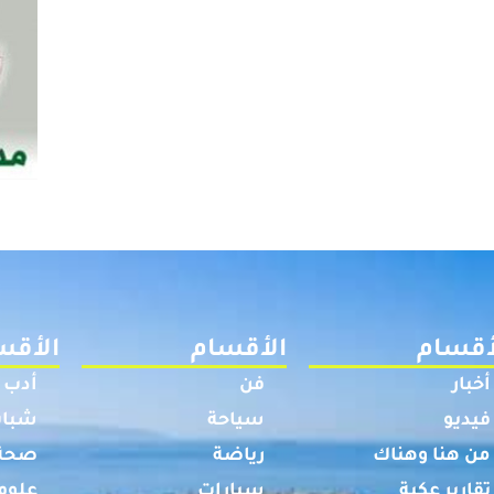
أقسام
الأقسام
الأقس
أخبار
فن
أدب
فيديو
سياحة
شباب
من هنا وهناك
رياضة
صحة
تقارير عكية
سيارات
علوم 