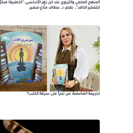
المنهج العلمي والتَّربوي عند ابن زهر الأندلسي، “كتطبيقًا مبكرًا
للتفكير الناقد”… بقلم: د. عطاف منَّاع صغير
لجريمة الغامضة: من تجرأ على سرقة الكتب؟