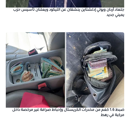
جلعاد أردان ويولي إدلشتاين ينشقان عن الليكود ويعلنان تأسيس حزب
يميني جديد
ضبط 1.6 كغم من مخدرات الكريستال وإحباط صرافة غير مرخصة داخل
مركبة في رهط