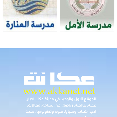
الموقع الاول والوحيد في مدينة عكا… اخبار
عكيه، عالميه، رياضة، فن، سياحة، مقالات،
ادب، شباب وصبايا، علوم وتكنولوجيا، صحة