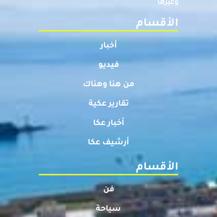
وغيرها
الأقسام
أخبار
فيديو
من هنا وهناك
تقارير عكية
أخبار عكا
أرشيف عكا
الأقسام
فن
سياحة