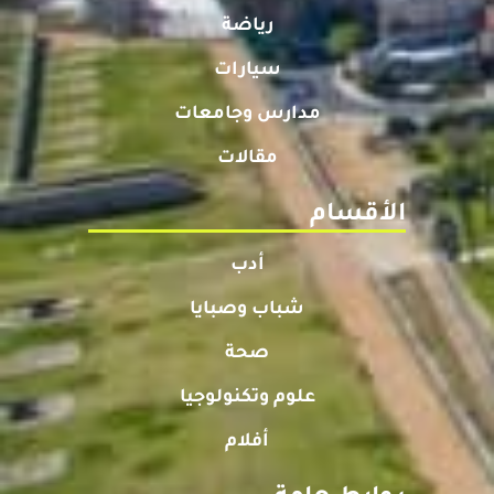
رياضة
سيارات
مدارس وجامعات
مقالات
الأقسام
أدب
شباب وصبايا
صحة
علوم وتكنولوجيا
أفلام