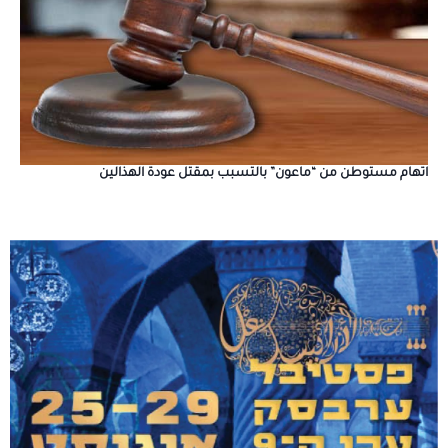
اتهام مستوطن من “ماعون” بالتسبب بمقتل عودة الهذالين