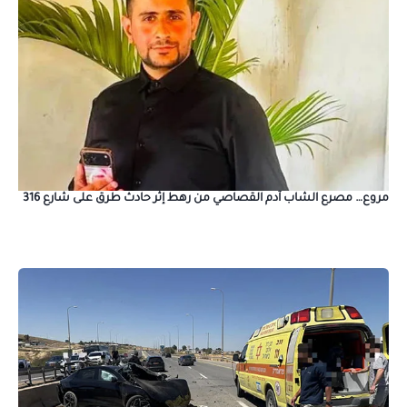
مروع… مصرع الشاب آدم القصاصي من رهط إثر حادث طرق على شارع 316