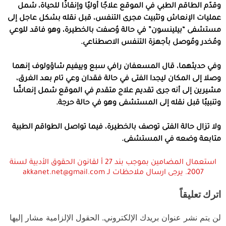
وقدّم الطاقم الطبي في الموقع علاجًا أوليًا وإنقاذًا للحياة، شمل
عمليات الإنعاش وتثبيت مجرى التنفس، قبل نقله بشكل عاجل إلى
مستشفى “بيلينسون” في حالة وُصفت بالخطيرة، وهو فاقد للوعي
ومُخدر ومُوصل بأجهزة التنفس الاصطناعي.
وفي حديثهما، قال المسعفان رافي سبع وييفيم شاؤولوف إنهما
وصلا إلى المكان ليجدا الفتى في حالة فقدان وعي تام بعد الغرق،
مشيرين إلى أنه جرى تقديم علاج متقدم في الموقع شمل إنعاشًا
وتنبيبًا قبل نقله إلى المستشفى وهو في حالة حرجة.
ولا تزال حالة الفتى توصف بالخطيرة، فيما تواصل الطواقم الطبية
متابعة وضعه في المستشفى.
استعمال المضامين بموجب بند 27 أ لقانون الحقوق الأدبية لسنة
2007. يرجى ارسال ملاحظات لـ akkanet.net@gmail.com
اترك تعليقاً
لن يتم نشر عنوان بريدك الإلكتروني.
الحقول الإلزامية مشار إليها