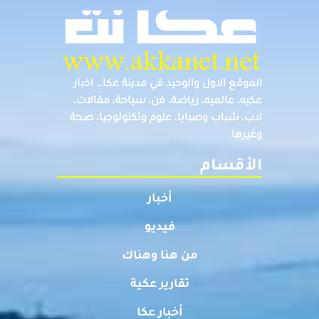
الموقع الاول والوحيد في مدينة عكا… اخبار
عكيه، عالميه، رياضة، فن، سياحة، مقالات،
ادب، شباب وصبايا، علوم وتكنولوجيا، صحة
وغيرها
الأقسام
أخبار
فيديو
من هنا وهناك
تقارير عكية
أخبار عكا