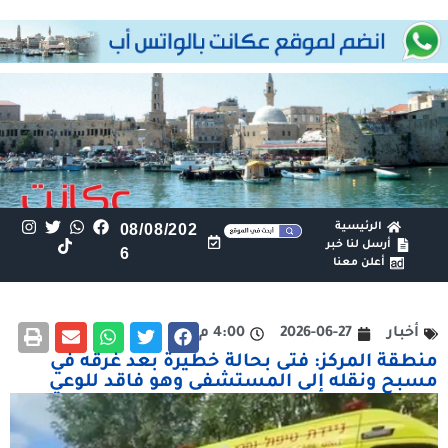
الرئيسية
08/08/202
أرسل لنا خبر
6
أعلن معنا
أخبار
2026-06-27
4:00 م
منطقة المركز: فتى بحالة خطيرة بعد غرقه في
مسبح ونقله إلى المستشفى وهو فاقد للوعي