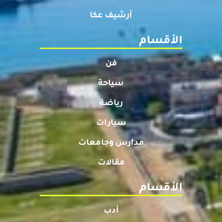
أرشيف عكا
الأقسام
فن
سياحة
رياضة
سيارات
مدارس وجامعات
مقالات
الأقسام
أدب