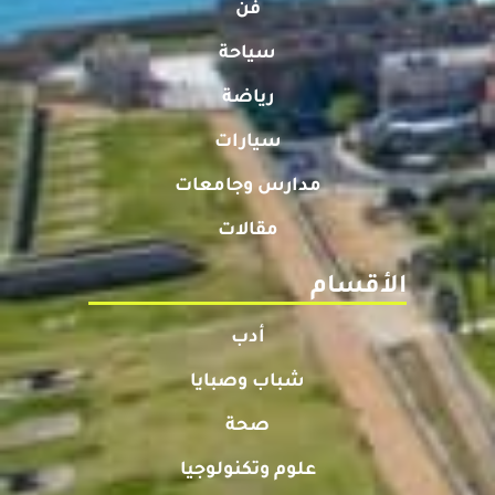
فن
سياحة
رياضة
سيارات
مدارس وجامعات
مقالات
الأقسام
أدب
شباب وصبايا
صحة
علوم وتكنولوجيا