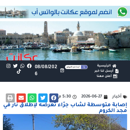
الرئيسية
08/08/202
أرسل لنا خبر
6
أعلن معنا
أخبار
2026-06-27
5:30 م
إصابة متوسطة لشاب جرّاء تعرضه لإطلاق نار في
مجد الكروم