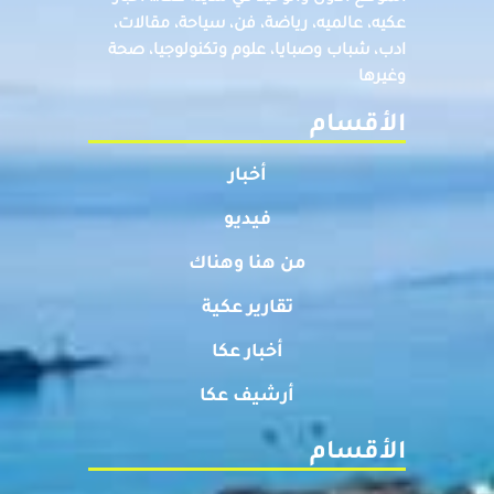
عكيه، عالميه، رياضة، فن، سياحة، مقالات،
ادب، شباب وصبايا، علوم وتكنولوجيا، صحة
وغيرها
الأقسام
أخبار
فيديو
من هنا وهناك
تقارير عكية
أخبار عكا
أرشيف عكا
الأقسام