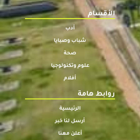
الأقسام
أدب
شباب وصبايا
صحة
علوم وتكنولوجيا
أفلام
روابط هامة
الرئيسية
أرسل لنا خبر
أعلن معنا