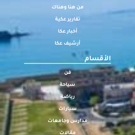
من هنا وهناك
تقارير عكية
أخبار عكا
أرشيف عكا
الأقسام
فن
سياحة
رياضة
سيارات
مدارس وجامعات
مقالات