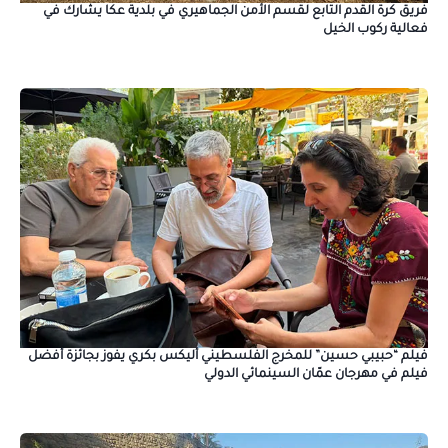
فريق كرة القدم التابع لقسم الأمن الجماهيري في بلدية عكا يشارك في
فعالية ركوب الخيل
فيلم “حبيبي حسين” للمخرج الفلسطيني أليكس بكري يفوز بجائزة أفضل
فيلم في مهرجان عمّان السينمائي الدولي