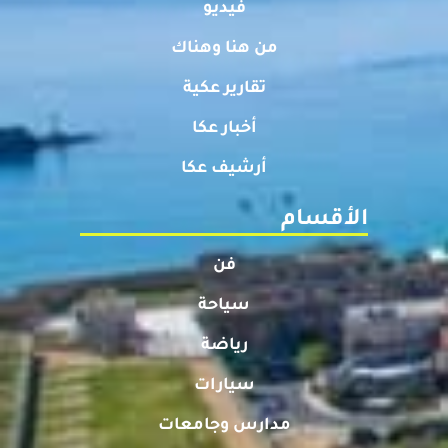
فيديو
من هنا وهناك
تقارير عكية
أخبار عكا
أرشيف عكا
الأقسام
فن
سياحة
رياضة
سيارات
مدارس وجامعات