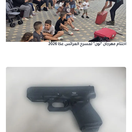
اختتام مهرجان “نون” لمسرح العرائس عكا 2026