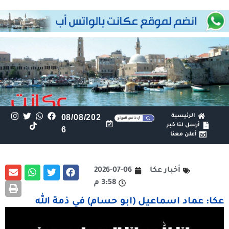
الرئيسية
08/08/202
أرسل لنا خبر
6
أعلن معنا
أخبار عكا
2026-07-06
3:58 م
عكا: عماد اسماعيل (ابو حسام) في ذمة الله