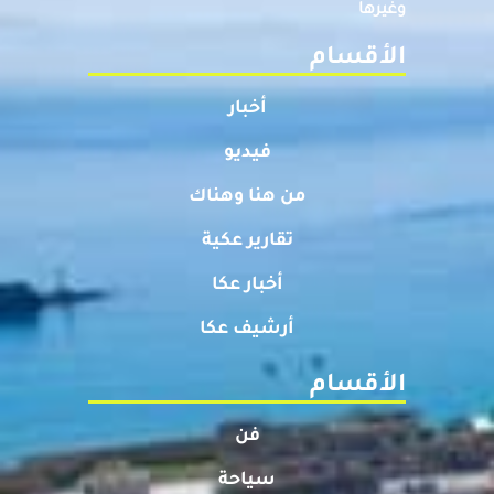
وغيرها
الأقسام
أخبار
فيديو
من هنا وهناك
تقارير عكية
أخبار عكا
أرشيف عكا
الأقسام
فن
سياحة