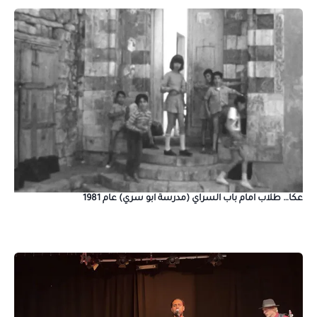
عكا… طلاب امام باب السراي (مدرسة ابو سري) عام 1981