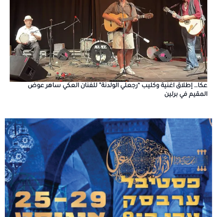
عكا… إطلاق اغنية وكليب “رجعلي الولدنة” للفنان العكي ساهر عوض
المقيم في برلين