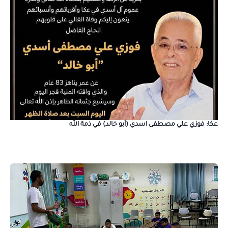
عكا: فوزي علي مصطفى اسدي (أبو خالد) في ذمة الله