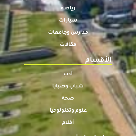
رياضة
سيارات
مدارس وجامعات
مقالات
الأقسام
أدب
شباب وصبايا
صحة
علوم وتكنولوجيا
أفلام