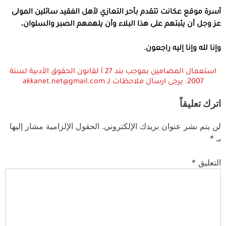
أسرة
موقع
عكانت
تتقدم
بأحر
التعازي
لأهل
الفقيد
سائلين
المولى
عز
وجل
أن
يثبتهم
على
هذا
البلاء
وأن
يلهمهم
الصبر
والسلوان،
وإنا لله وإنا إليه راجعون
.
استعمال المضامين بموجب بند 27 أ لقانون الحقوق الأدبية لسنة
2007. يرجى ارسال ملاحظات لـ akkanet.net@gmail.com
اترك تعليقاً
لن يتم نشر عنوان بريدك الإلكتروني.
الحقول الإلزامية مشار إليها
بـ
*
التعليق
*