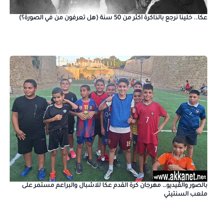
عكا.. خلينا نرجع بالذاكرة اكثر من 50 سنة (هل تعرفون من في الصورة؟)
بالصور والڤيديو… مهرجان كرة القدم عكا للاشبال والبراعم مستمر على
ملعب السنتيتي