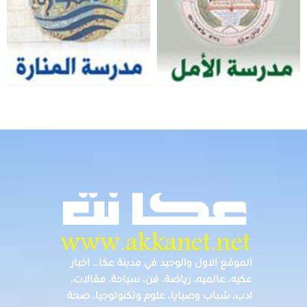
الموقع الاول والوحيد في مدينة عكا… اخبار
عكيه، عالميه، رياضة، فن، سياحة، مقالات،
ادب، شباب وصبايا، علوم وتكنولوجيا، صحة