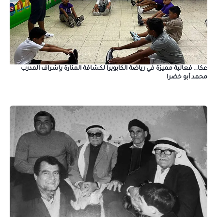
عكا… فعالية مميزة في رياضة الكابويرا لكشافة المنارة بإشراف المدرب
محمد أبو خضرا