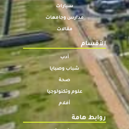
سيارات
مدارس وجامعات
مقالات
الأقسام
أدب
شباب وصبايا
صحة
علوم وتكنولوجيا
أفلام
روابط هامة