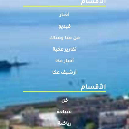
الأقسام
أخبار
فيديو
من هنا وهناك
تقارير عكية
أخبار عكا
أرشيف عكا
الأقسام
فن
سياحة
رياضة