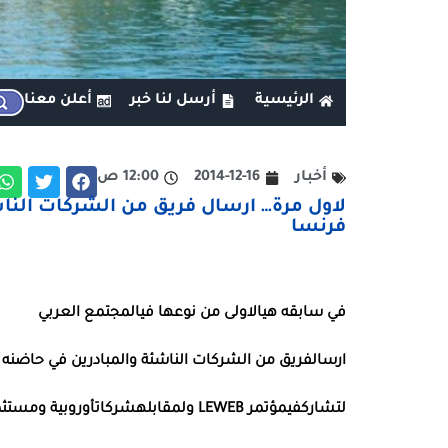
الرئيسية
أرسل لنا خبر
أعلن معنا
أخبار
2014-12-16
12:00 ص
لاول مرة… ارسال فريق من الشركات الناش
فرنسا
في
سابقه
هي
الاولى
من
نوعها
في
المجتمع
العربي
ارسال
فريق
من
الشركات
الناشئة
والمبادرين
في
حاضنه
لتشارك
في
مؤتمر
LEWEB
ولمقابله
شركات
أوروبية
ومستثم