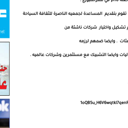
بورغ .
 تقوم بتقديم المساعدة لجمعيه الناصرة للثقافة السياحة
 تشكيل واختيار شركات ناشئة من
عثات . وايضا ضمهم لرزمه
لاليات وايضا التشبيك مع مستثمرين وشركات عالميه .
1oQB5u_H6V6wqtkl7qen