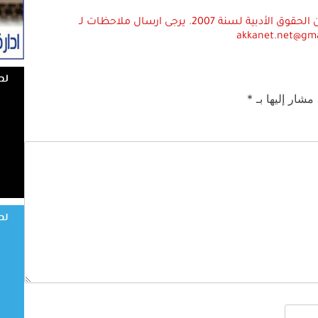
استعمال المضامين بموجب بند 27 أ لقانون الحقوق الأدبية لسنة 2007. يرجى ارسال ملاحظات لـ
akkanet.net@gm
 مشار إليها بـ
*