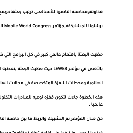
هذا
وتقوم
حاضنه
الناصرة
للأعمال
على
ترتيب
بعثه
اخرى
مع
برشلونا
للمشاركة
في
مؤتمر
Mobile World Congress
ال
حظيت البعثة باهتمام عالمي كبير في كل البرامج التي 
بالأخص في مؤتمر LEWEB حيث حظيت البعثة بتغطية اعلاميه غير مسبوقة من قبل الصحافة
العالمية ومحطات التلفزة المتخصصة في مجالات الهايت
هذه الخطوة جاءت لتكون قفزه نوعيه للمبادرات التكنول
عالميا .
من خلال المؤتمر تم التشبيك والربط ما بين حاضنه 