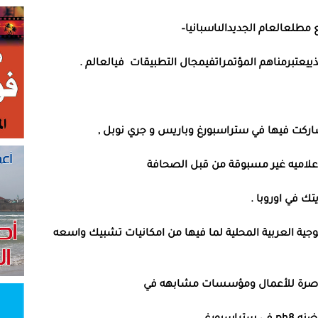
مطلع
العام
الجديد
الى
اسبانيا
–
ذي
يعتبر
من
اهم
المؤتمرات
في
مجال
التطبيقات
في
العالم
.
شاركت فيها في ستراسبورغ وباريس و جري نوبل ,
ك في اوروبا .
وجية العربية المحلية لما فيها من امكانيات تشبيك واسعه
الناصرة للأعمال ومؤسسات مشابهه في