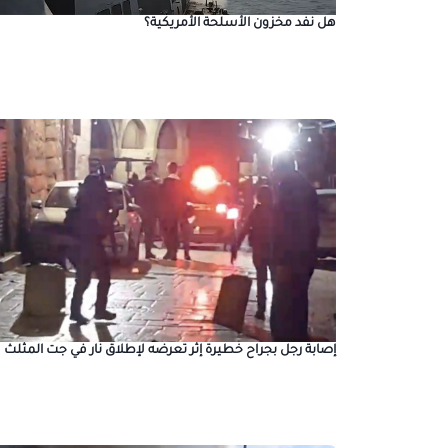
هل نفد مخزون الأسلحة الأمريكية؟
إصابة رجل بجراح خطيرة إثر تعرضه لإطلاق نار في جت المثلث