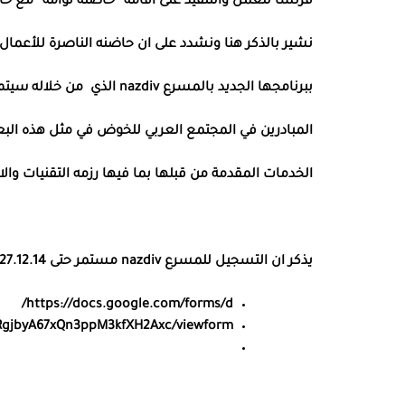
فرنسا للعمل والتنفيذ على اقامه “حاضنه تؤامه” مع حاضنه ph8 في ستراس
نشير بالذكر هنا ونشدد على ان حاضنه الناصرة للأعمال
ببرنامجها الجديد بالمسرع
nazdiv
الذي من خلاله سيتم
المبادرين في المجتمع العربي للخوض في مثل هذه الب
الخدمات المقدمة من قبلها بما فيها رزمه التقنيات وا
يذكر ان التسجيل للمسرع nazdiv مستمر حتى 27.12.14
https://docs.google.com/forms/d/
RgjbyA67xQn3ppM3kfXH2Axc/viewform