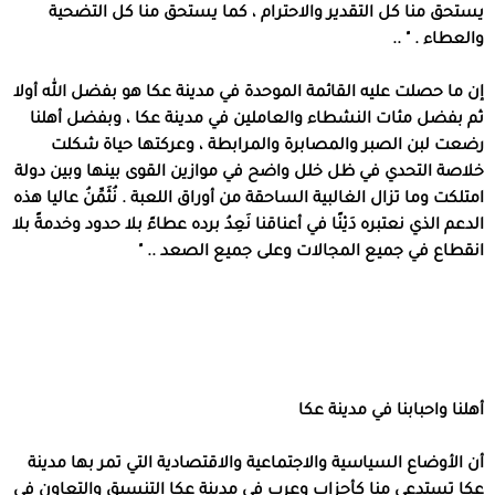
يستحق منا كل التقدير والاحترام ، كما يستحق منا كل التضحية
والعطاء . " ..
إن ما حصلت عليه القائمة الموحدة في مدينة عكا هو بفضل الله أولا
ثم بفضل مئات النشطاء والعاملين في مدينة عكا ، وبفضل أهلنا
رضعت لبن الصبر والمصابرة والمرابطة ، وعركتها حياة شكلت
خلاصة التحدي في ظل خلل واضح في موازين القوى بينها وبين دولة
امتلكت وما تزال الغالبية الساحقة من أوراق اللعبة . نُثَمِّنُ عاليا هذه
الدعم الذي نعتبره دَيْنًا في أعناقنا نَعِدُ برده عطاءً بلا حدود وخدمةً بلا
انقطاع في جميع المجالات وعلى جميع الصعد .. "
أهلنا واحبابنا في مدينة عكا
أن الأوضاع السياسية والاجتماعية والاقتصادية التي تمر بها مدينة
عكا تستدعي منا كأحزاب وعرب في مدينة عكا التنسيق والتعاون في