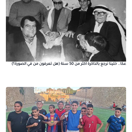
عكا.. خلينا نرجع بالذاكرة اكثر من 50 سنة (هل تعرفون من في الصورة؟)