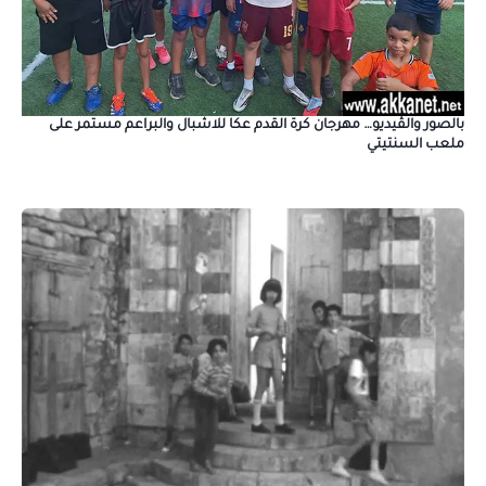
بالصور والڤيديو… مهرجان كرة القدم عكا للاشبال والبراعم مستمر على
ملعب السنتيتي