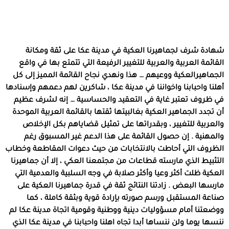
شهادة شرف لجماهيرنا العكية في مدينة عكا على ثقة ومكانة
القائمة العربية والعربية للتغيير الرفيعة التي تتمتع بها في واقع
الجماهيرالعكية ووعيهم … هذا ونهدي نجاح القائمة المميز إلى كل
أهلنا واحبابنا واخواننا في مدينة عكا ، شاكرين لهم دعمهم وإسنادها
في ظروف تعتبر غاية في التعقيد والحساسية … إنه لشرف عظيم
أن تجدد الجماهير العكية بغالبيتها ثقتها بالقائمة العربية الموحدة
والعربية للتغيير ، وبقدراتها على تمثيل قضاياهم بكل الإخلاص
والمهنية . إن حصول القائمة على هذا الدعم غير المسبوق رغم
الظروف التي أحاطت بالانتخابات من حيث دعوات المقاطعة وخطاب
التثبيط الذي مارسته قطاعات من مجتمعنا العكي ، إلا أن جماهيرنا
العكية ظلت أكثر وعيا وأكثر صلابة في وجه السلبية والعدمية التي
مارسها البعض . زادتنا النتائج ثقة في قدرة جماهيرنا العكية على
صناعة المستقبل ورسم صورته بإرادة قوية وبثقة كاملة ، كما
ووضعتنا أمام مسؤوليات دينية ووطنية وقومية اتجاة مدينة عكا لم
ننسها يوما ولن ننساها أبدا تجاه اهلنا واحبابنا في مدينة عكا الذي