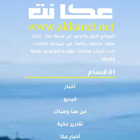
الموقع الاول والوحيد في مدينة عكا… اخبار
عكيه، عالميه، رياضة، فن، سياحة، مقالات،
ادب، شباب وصبايا، علوم وتكنولوجيا، صحة
وغيرها
الأقسام
أخبار
فيديو
من هنا وهناك
تقارير عكية
أخبار عكا