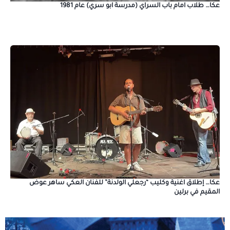
عكا… طلاب امام باب السراي (مدرسة ابو سري) عام 1981
عكا… إطلاق اغنية وكليب “رجعلي الولدنة” للفنان العكي ساهر عوض
المقيم في برلين