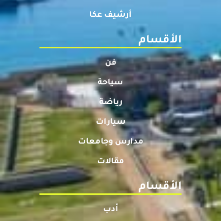
أرشيف عكا
الأقسام
فن
سياحة
رياضة
سيارات
مدارس وجامعات
مقالات
الأقسام
أدب