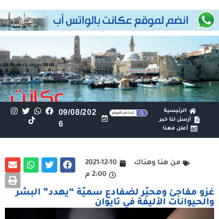
الرئيسية
09/08/202
أرسل لنا خبر
6
أعلن معنا
من هنا وهناك
2021-12-10
2:00 م
غزو مفاجئ ومحيّر لضفادع سميّة “يهدد” البشر
والحيوانات الأليفة في تايوان