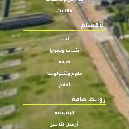
مدارس وجامعات
مقالات
الأقسام
أدب
شباب وصبايا
صحة
علوم وتكنولوجيا
أفلام
روابط هامة
الرئيسية
أرسل لنا خبر