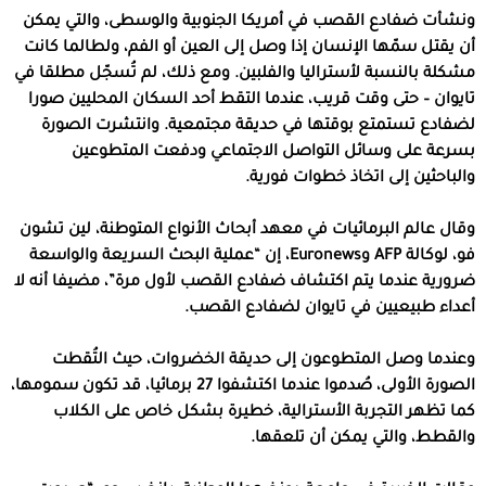
ونشأت ضفادع القصب في أمريكا الجنوبية والوسطى، والتي يمكن
أن يقتل سمّها الإنسان إذا وصل إلى العين أو الفم، ولطالما كانت
مشكلة بالنسبة لأستراليا والفلبين. ومع ذلك، لم تُسجّل مطلقا في
تايوان – حتى وقت قريب، عندما التقط أحد السكان المحليين صورا
لضفادع تستمتع بوقتها في حديقة مجتمعية. وانتشرت الصورة
بسرعة على وسائل التواصل الاجتماعي ودفعت المتطوعين
والباحثين إلى اتخاذ خطوات فورية.
وقال عالم البرمائيات في معهد أبحاث الأنواع المتوطنة، لين تشون
فو، لوكالة AFP وEuronews، إن “عملية البحث السريعة والواسعة
ضرورية عندما يتم اكتشاف ضفادع القصب لأول مرة”، مضيفا أنه لا
أعداء طبيعيين في تايوان لضفادع القصب.
وعندما وصل المتطوعون إلى حديقة الخضروات، حيث التُقطت
الصورة الأولى، صُدموا عندما اكتشفوا 27 برمائيا، قد تكون سمومها،
كما تظهر التجربة الأسترالية، خطيرة بشكل خاص على الكلاب
والقطط، والتي يمكن أن تلعقها.