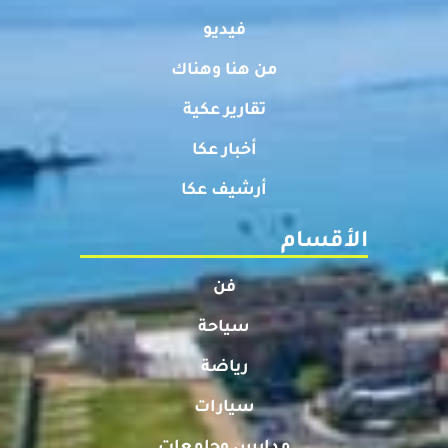
فيديو
من هنا وهناك
تقارير عكية
أخبار عكا
أرشيف عكا
الأقسام
فن
سياحة
رياضة
سيارات