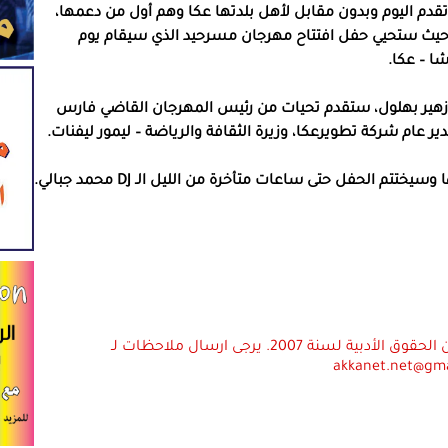
تقدم اليوم وبدون مقابل لأهل بلدتها عكا وهم أول من دعمها،
 حيث ستحيي حفل افتتاح مهرجان مسرحيد الذي سيقام يوم
ي زهير بهلول، ستقدم تحيات من رئيس المهرجان القاضي فارس
ر عام شركة تطويرعكا، وزيرة الثقافة والرياضة – ليمور ليفنات.
 الحفل حتى ساعات متأخرة من الليل الـ DJ محمد جبالي.
استعمال المضامين بموجب بند 27 أ لقانون الحقوق الأدبية لسنة 2007. يرجى ارسال ملاحظات لـ
akkanet.net@gm