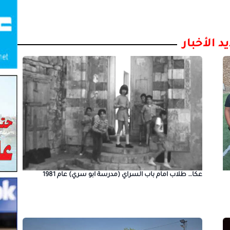
د الأخبار
عكا… طلاب امام باب السراي (مدرسة ابو سري) عام 1981