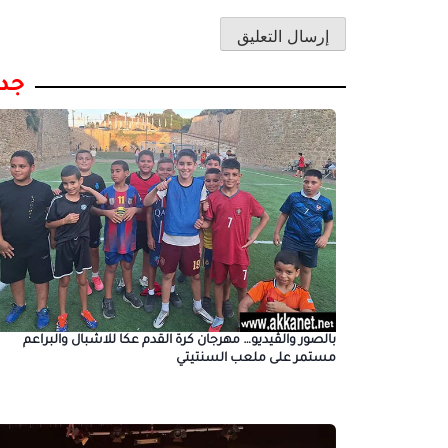
جدي
بالصور والڤيديو… مهرجان كرة القدم عكا للاشبال والبراعم
مستمر على ملعب السنتيتي