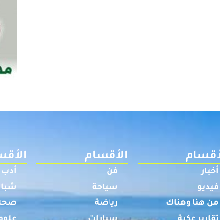
أقسام
الأقسام
الأقس
أخبار
فن
أدب
فيديو
سياحة
شباب
من هنا وهناك
رياضة
صحة
تقارير عكية
سيارات
علوم 