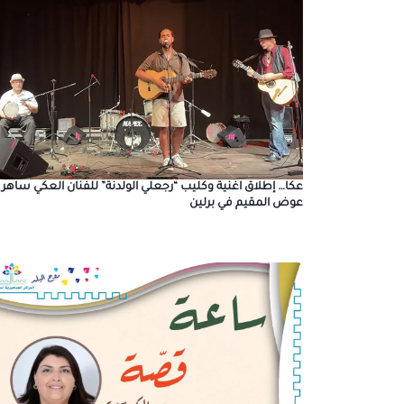
عكا… إطلاق اغنية وكليب “رجعلي الولدنة” للفنان العكي ساهر
عوض المقيم في برلين