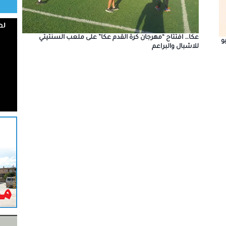
عكا… افتتاح “مهرجان كرة القدم عكا” على ملعب السنتيتي
و
للاشبال والبراعم