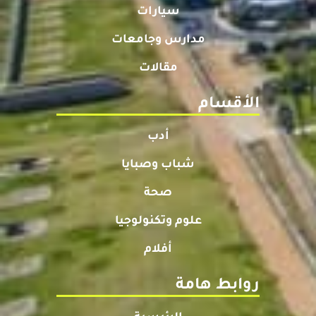
سيارات
مدارس وجامعات
مقالات
الأقسام
أدب
شباب وصبايا
صحة
علوم وتكنولوجيا
أفلام
روابط هامة