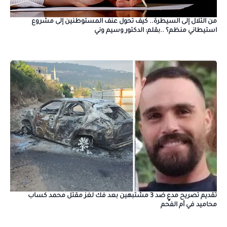
من التلال إلى السيطرة.. كيف تحول عنف المستوطنين إلى مشروع
استيطاني منظم؟ ..بقلم: الدكتور وسيم وني
تقديم تصريح مدعٍ ضد 3 مشتبهين بعد فك لغز مقتل محمد كساب
محاميد في أم الفحم