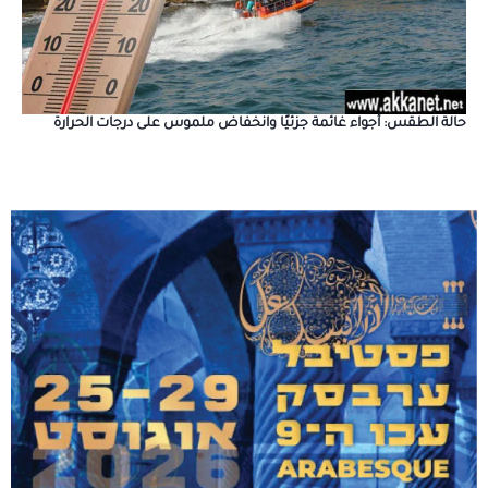
حالة الطقس: أجواء غائمة جزئيًا وانخفاض ملموس على درجات الحرارة