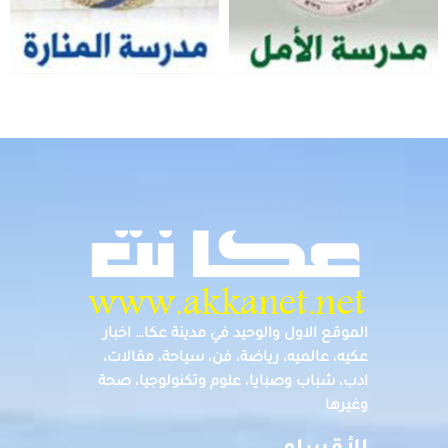
الموقع الاول والوحيد في مدينة عكا… اخبار
عكيه، عالميه، رياضة، فن، سياحة، مقالات،
ادب، شباب وصبايا، علوم وتكنولوجيا، صحة
وغيرها