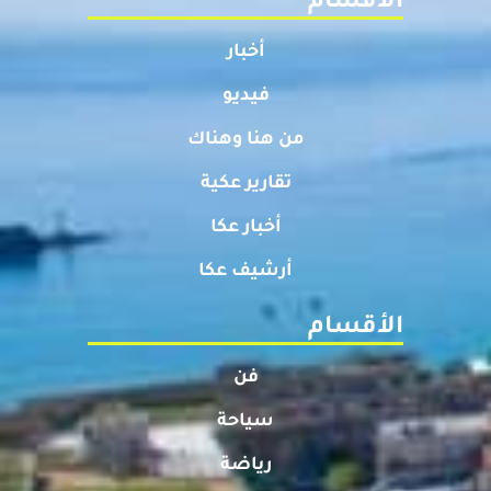
الأقسام
أخبار
فيديو
من هنا وهناك
تقارير عكية
أخبار عكا
أرشيف عكا
الأقسام
فن
سياحة
رياضة