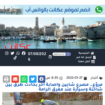
الرئيسية
07/08/202
أرسل لنا خبر
6
أعلن معنا
أخبار
2022-01-27
8:35 ص
مروّع… مصرع شابين واصابة آخر بحادث طرق بين
شاحنة وسيارة عند مفرق الرامة