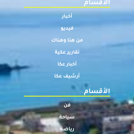
الأقسام
أخبار
فيديو
من هنا وهناك
تقارير عكية
أخبار عكا
أرشيف عكا
الأقسام
فن
سياحة
رياضة