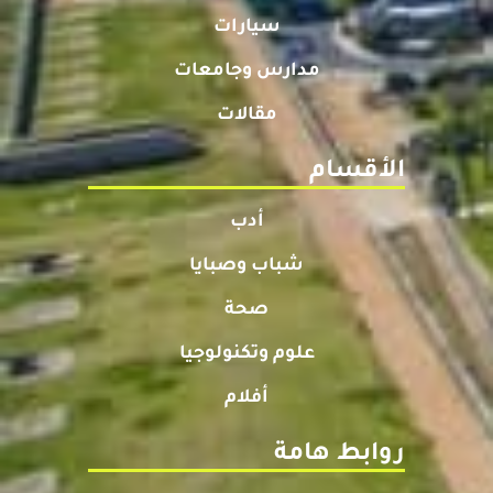
سيارات
مدارس وجامعات
مقالات
الأقسام
أدب
شباب وصبايا
صحة
علوم وتكنولوجيا
أفلام
روابط هامة