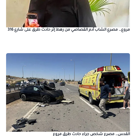
مروع… مصرع الشاب آدم القصاصي من رهط إثر حادث طرق على شارع 316
القدس… مصرع شخص جراء حادث طرق مروع