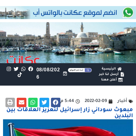
الرئيسية
08/08/202
أرسل لنا خبر
6
أعلن معنا
أخبار
2022-02-09
5:44 م
مبعوث سوداني زار إسرائيل لتعزيز العلاقات بين
البلدين