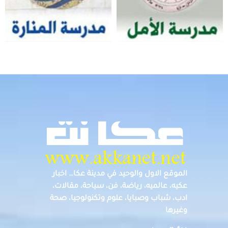
الموقع الاول والوحيد في مدينة عكا… اخبار
عكيه، عالميه، رياضة، فن، سياحة، مقالات،
ادب، شباب وصبايا، علوم وتكنولوجيا، صحة
وغيرها