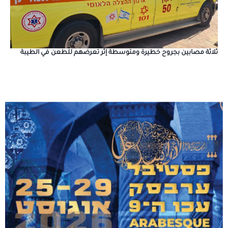
ثلاثة مصابين بجروح خطيرة ومتوسطة إثر تعرضهم للطعن في الطيبة