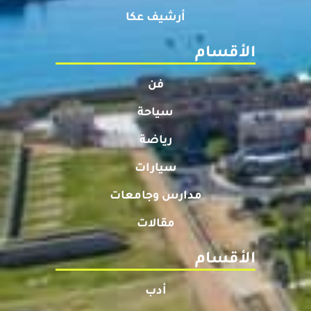
أرشيف عكا
الأقسام
فن
سياحة
رياضة
سيارات
مدارس وجامعات
مقالات
الأقسام
أدب