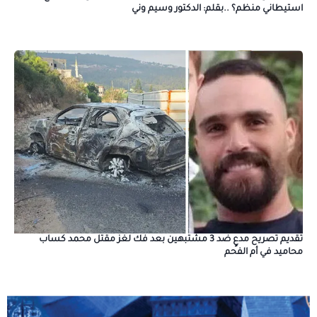
استيطاني منظم؟ ..بقلم: الدكتور وسيم وني
تقديم تصريح مدعٍ ضد 3 مشتبهين بعد فك لغز مقتل محمد كساب
محاميد في أم الفحم