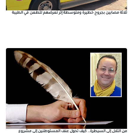
ثلاثة مصابين بجروح خطيرة ومتوسطة إثر تعرضهم للطعن في الطيبة
من التلال إلى السيطرة.. كيف تحول عنف المستوطنين إلى مشروع