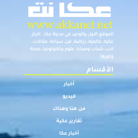
الموقع الاول والوحيد في مدينة عكا… اخبار
عكيه، عالميه، رياضة، فن، سياحة، مقالات،
ادب، شباب وصبايا، علوم وتكنولوجيا، صحة
وغيرها
الأقسام
أخبار
فيديو
من هنا وهناك
تقارير عكية
أخبار عكا