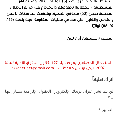
الاستيطانية، حيث جرى رصد (5) عمليات إرباك، وقد تظاهر
الفلسطينيون للمطالبة بحقوقهم والاحتجاج على جرائم الاحتلال
المختلفة ضمن (50) مظاهرة شعبية. وشهدت محافظات نابلس
والقدس والخليل أعلى عدد في عمليات المقاومة؛ حيث بلغت (169،
97، 88) تواليًا.
المصدر / فلسطين أون لاين
استعمال المضامين بموجب بند 27 أ لقانون الحقوق الأدبية لسنة
2007. يرجى ارسال ملاحظات لـ akkanet.net@gmail.com
اترك تعليقاً
لن يتم نشر عنوان بريدك الإلكتروني.
الحقول الإلزامية مشار إليها
بـ
*
التعليق
*