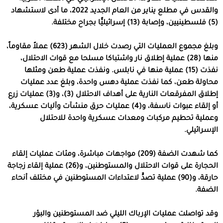
والقدس في مطلع يناير من العام الجديد 2022، ما أدى لاستشهاد
(5) فلسطينيين، وإصابة (13) إسرائيليًّا بجراح مختلفة.
وبلغ مجموع العمليات التي رصدت خلال الشهر (623) عملاً مقاوماً،
منها (28) عملية إطلاق نار واشتباكا مسلحا مع قوات الاحتلال،
نفذت (15) عملية منها في نابلس. ونفذت عملية طعن ومثلها
محاولة طعن، كما نفذت عملية دهس واحدة، وبلغ عدد عمليات
إطلاق المفرقعات النارية على أهداف الاحتلال (3)، و(3) عمليات زرع
أو إلقاء عبوات ناسفة، و(4) عمليات حرق منشآت وآليات عسكرية،
وعملية تحطيم مركبات ومعدات عسكرية واحدة للاحتلال
الإسرائيلي.
كما شهدت الضفة (209) مواجهات مباشرة، ومئات عمليات إلقاء
الحجارة على قوات الاحتلال والمستوطنين، و(26) عملية إلقاء زجاجة
حارقة، و(90) عملية تصدٍّ لاعتداءات المستوطنين في مختلف أنحاء
الضفة.
وقد تواصلت عمليات الإرباك الليلي ضد المستوطنين والبؤر