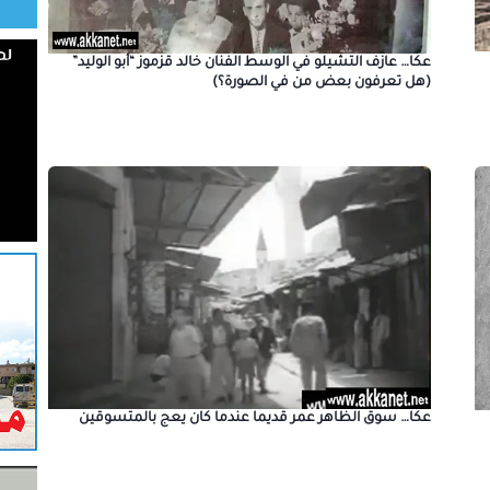
عكا… عازف التشيلو في الوسط الفنان خالد قزموز “أبو الوليد”
(هل تعرفون بعض من في الصورة؟)
عكا… سوق الظاهر عمر قديما عندما كان يعج بالمتسوقين