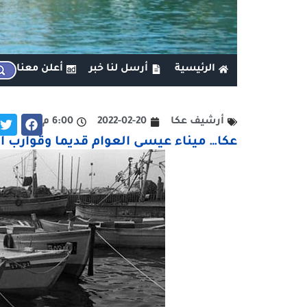
الرئيسية
أرسل لنا خبر
أعلن معنا
أرشيف عكا
2022-02-20
6:00 م
عكا… ميناء عيسى العوام قديما وقوارب ا