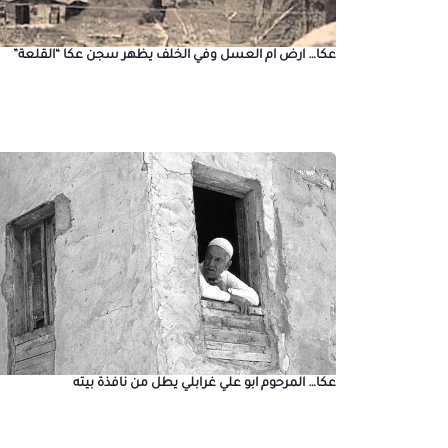
عكا… ارض ام العسل وفي الخلف يظهر سجن عكا “القلعة”
عكا… المرحوم ابو علي غرابلي يطل من نافذة بيته