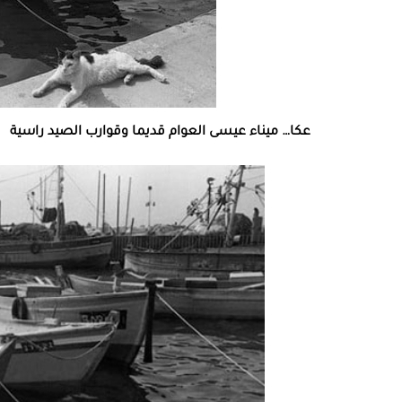
عكا… ميناء عيسى العوام قديما وقوارب الصيد راسية