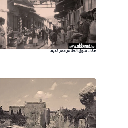
عكا… سوق الظاهر عمر قديما