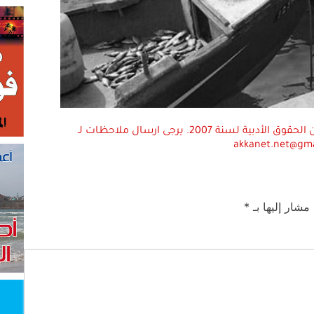
استعمال المضامين بموجب بند 27 أ لقانون الحقوق الأدبية لسنة 2007. يرجى ارسال ملاحظات لـ
akkanet.net@gm
 مشار إليها بـ
*