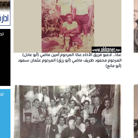
عكا… لاعبو فريق الأخاء عكا: المرحوم أمين ماضي (أبو عادل)
المرحوم محمود ظريف ماضي (أبو رزق) المرحوم عثمان سعود
(أبو مانع)