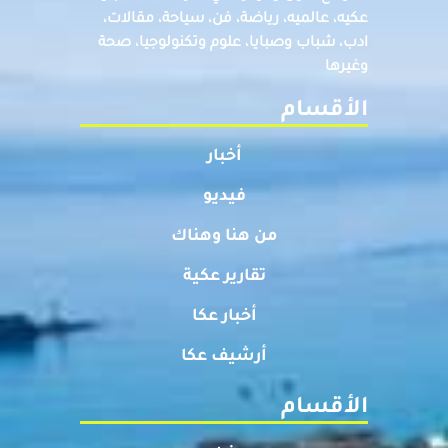
عكيه، عالميه، رياضة، فن، سياحة، مقالات،
ادب، شباب وصبايا، علوم وتكنولوجيا، صحة
وغيرها
الأقسام
أخبار
فيديو
من هنا وهناك
تقارير عكية
أخبار عكا
أرشيف عكا
الأقسام