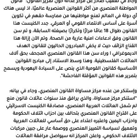
وجاء في تعقيب صادر عن مركز عدالة حول تمرير القانون: “قانون
المواطنة العنصري من أكثر القوانين العنصرية عالميًا، اذ ليس هناك
أي دولة في العالم تمنع مواطنيها من ممارسة حقهم في تكوين
أسرة على أساس الانتماء القومي أو العرقي. جدد الكنيست هذا
القانون طوال 18 عامًا مرارًا وتكرارًا بصيغته السابقة، و تم سن
القانون وفق ادعاءات امنية عارية من الصحة. وتم الآن إزالة هذا
القناع الزائف حيث لا يخفي المبادرون الحاليون للقانون الهدف
الديموغرافي ا وراء سن هذا القانون العنصري المجحف بحق آلاف
العائلات الفلسطينية. وهذا وسط الاستناد إلى مبادئ القوانين
الأساسية كقانون القومية الذي ينص على السيادة اليهودية ويسمح
بتمرير هذه القوانين المؤقتة الفاحشة”.
وإستنكر من عنده مركز مساواة القانون العنصري، وجاء في بيانه:
“استنكر مركز مساواة، والذي يرافق منذ سنوات عائلات قانون منع
لم شمل العائلات العربية العنصري، مصادقة الكنيست الاسرائيلي
على اقتراح القانون العنصري بتحالف بين احزاب ائتلاف الحكومة
واحزاب اليمين واعتبره اعتداء على حق أساسي للعائلات العربية
وتعميق لسياسة التمييز العنصري ووصمة عار على جبين مركبات
الائتلاف الحكومي. واعلن المركز انه سيواصل مرافقة العائلات