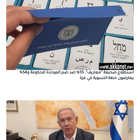
استطلاع صحيفة “معاريف”: 55% ضد ضم الموحدة للحكومة و54%
يعارضون خطة التسوية في غزة