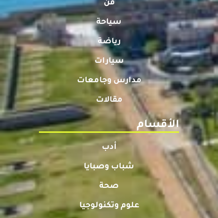
فن
سياحة
رياضة
سيارات
مدارس وجامعات
مقالات
الأقسام
أدب
شباب وصبايا
صحة
علوم وتكنولوجيا