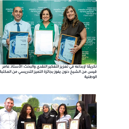
تكريمًا لإبداعه في تعزيز التفكير النقدي والبحث: الأستاذ عامر
قيس من الشيخ دنون يفوز بجائزة التميز التدريسي من المكتبة
الوطنية