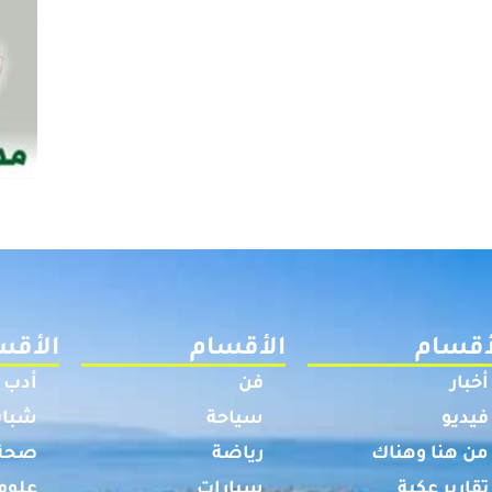
أقسام
الأقسام
الأقس
أخبار
فن
أدب
فيديو
سياحة
شباب
من هنا وهناك
رياضة
صحة
تقارير عكية
سيارات
علوم 