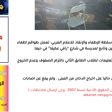
لطة الإطفاء والإنقاذ للاعلام العربي: تعمل طواقم اطفاء
 وتابع لمدرسة في شارع “رافي عكيفا” في حيفا.
تعليمات لطلاب الطابق الثاني بالتزام الصفوف وعدم الخروج
اليا على اخراج الدخان من المبنى . ولم يبلغ عن اصابات.
استعمال المضامين بموجب بند 27 أ لقانون الحقوق الأدبية لسنة 2007. يرجى ارسال ملاحظات لـ
akkanet.net@gm