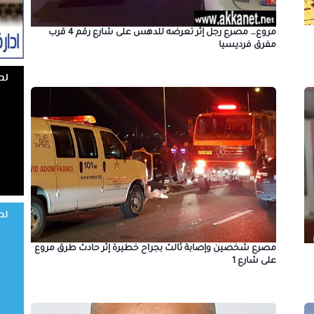
مروع… مصرع رجل إثر تعرضه للدهس على شارع رقم 4 قرب
مفرق فرديسيا
مصرع شخصين وإصابة ثالث بجراح خطيرة إثر حادث طرق مروع
على شارع 1