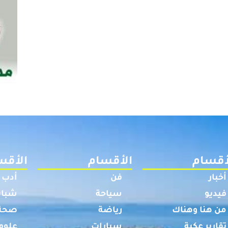
أقسام
الأقسام
الأقس
أخبار
فن
أدب
فيديو
سياحة
شباب
من هنا وهناك
رياضة
صحة
تقارير عكية
سيارات
علوم 