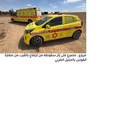
مروع… مصرع فتى إثر سقوطه من ارتفاع بالقرب من مغارة
القوس بالجليل الغربي