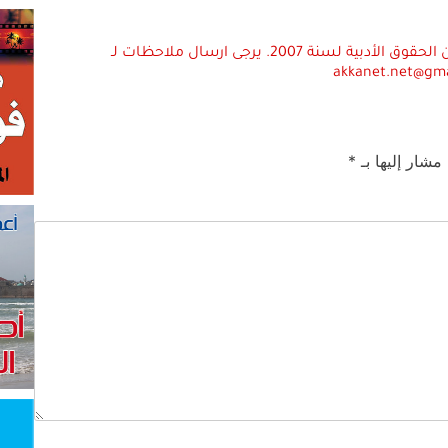
استعمال المضامين بموجب بند 27 أ لقانون الحقوق الأدبية لسنة 2007. يرجى ارسال ملاحظات لـ
akkanet.net@gm
 مشار إليها بـ
*