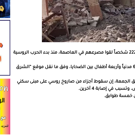
قالت السلطات الأوكرانية في كييف، اليوم الجمعة، إن 222 شخصاً لقوا مصرعهم في العاصمة، منذ بدء الحرب الروسية
وأشارت سلطات العاصمة الأوكرانية في بيان، إلى أن 60 مدنياً وأربعة أطفال بين الضحايا، وفق ما نقل موقع “الشرق
بق الجمعة، إن سقوط أجزاء من صاروخ روسي على مبنى سكني
بب في إصابة 4 آخرين.