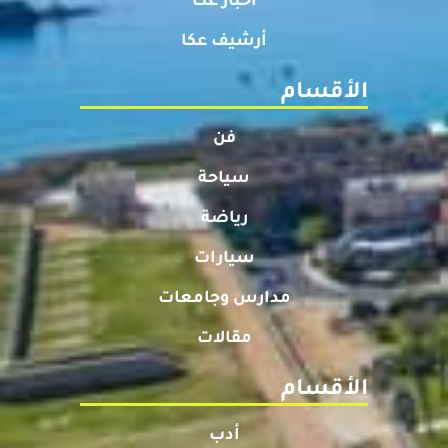
أخبار عكا
أرشيف عكا
الأقسام
فن
سياحة
رياضة
سيارات
مدارس وجامعات
مقالات
الأقسام
أدب