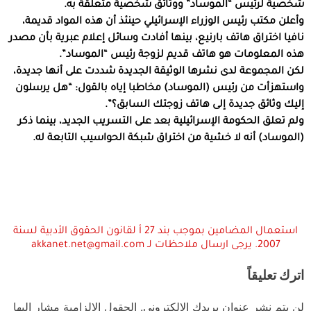
شخصية لرئيس “الموساد” ووثائق شخصية متعلقة به.
وأعلن مكتب رئيس الوزراء الإسرائيلي حينئذ أن هذه المواد قديمة،
نافيا اختراق هاتف بارنيع، بينها أفادت وسائل إعلام عبرية بأن مصدر
هذه المعلومات هو هاتف قديم لزوجة رئيس “الموساد”.
لكن المجموعة لدى نشرها الوثيقة الجديدة شددت على أنها جديدة،
واستهزأت من رئيس (الموساد) مخاطبا إياه بالقول: “هل يرسلون
إليك وثائق جديدة إلى هاتف زوجتك السابق؟”.
ولم تعلق الحكومة الإسرائيلية بعد على التسريب الجديد، بينما ذكر
(الموساد) أنه لا خشية من اختراق شبكة الحواسيب التابعة له.
استعمال المضامين بموجب بند 27 أ لقانون الحقوق الأدبية لسنة
2007. يرجى ارسال ملاحظات لـ akkanet.net@gmail.com
اترك تعليقاً
لن يتم نشر عنوان بريدك الإلكتروني.
الحقول الإلزامية مشار إليها