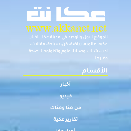
الموقع الاول والوحيد في مدينة عكا… اخبار
عكيه، عالميه، رياضة، فن، سياحة، مقالات،
ادب، شباب وصبايا، علوم وتكنولوجيا، صحة
وغيرها
الأقسام
أخبار
فيديو
من هنا وهناك
تقارير عكية