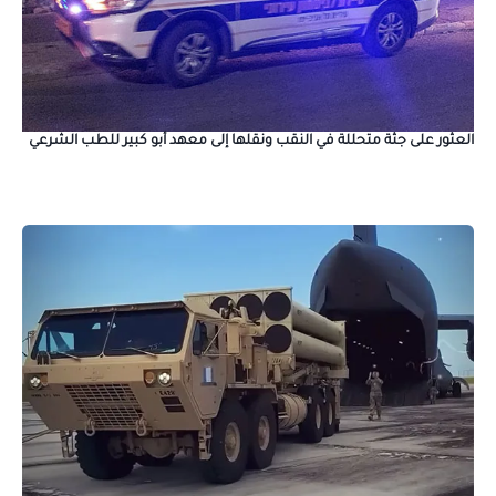
العثور على جثة متحللة في النقب ونقلها إلى معهد أبو كبير للطب الشرعي