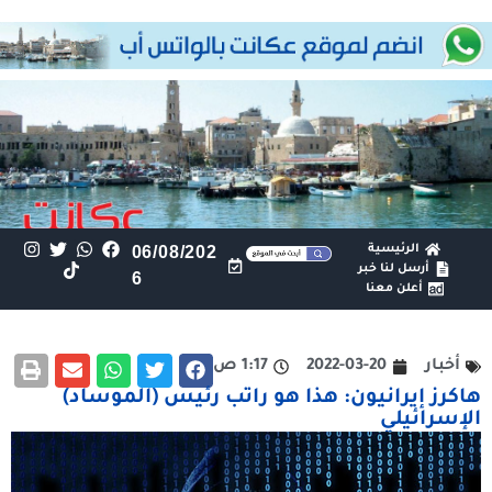
الرئيسية
06/08/202
أرسل لنا خبر
6
أعلن معنا
أخبار
2022-03-20
1:17 ص
هاكرز إيرانيون: هذا هو راتب رئيس (الموساد)
الإسرائيلي