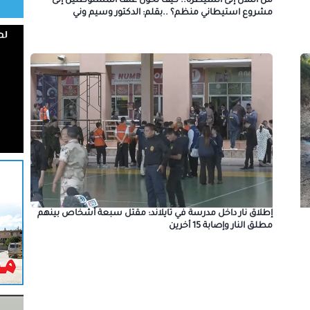
من التلال إلى السيطرة.. كيف تحول عنف المستوطنين إلى
مشروع استيطاني منظم؟ ..بقلم: الدكتور وسيم وني
إطلاق نار داخل مدرسة في تايلاند: مقتل سبعة أشخاص بينهم
مطلق النار وإصابة 15 أخرين