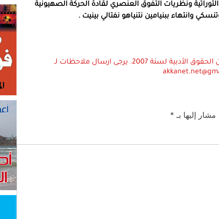
التوراتية ونظريات التفوق العنصري لقادة الحركة الصهيونية
كي وانتهاء ببنيامين نتنياهو نفتالي بينيت .
استعمال المضامين بموجب بند 27 أ لقانون الحقوق الأدبية لسنة 2007. يرجى ارسال ملاحظات لـ
akkanet.net@gm
 مشار إليها بـ
*