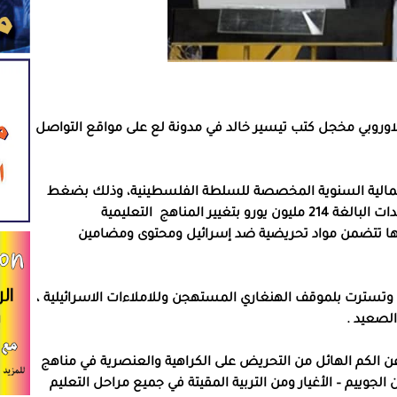
اوروبي مخجل كتب تيسير خالد في مدونة لع على مواقع التواصل
ات المالية السنوية المخصصة للسلطة الفلسطينية، وذلك بضغط
من مندوب دولة المجر الذي اشترط تحويل تلك المساعدات البالغة 214 مليون يورو بتغيير المناهج التعليمية
عم أنها تتضمن مواد تحريضية ضد إسرائيل ومحتوى ومضامين
وتسترت بلموقف الهنغاري المستهجن وللاملاءات الاسرائيلية ،
الصعيد .
ل عن الكم الهائل من التحريض على الكراهية والعنصرية في مناهج
الجوييم – الأغيار ومن التربية المقيتة في جميع مراحل التعليم