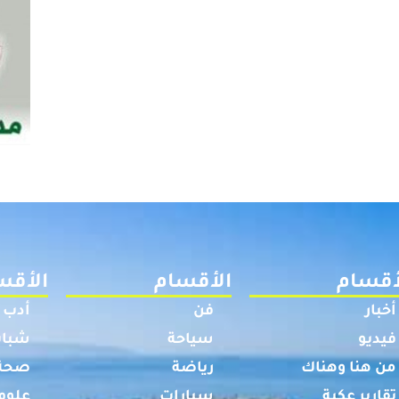
أقسام
الأقسام
الأقس
أخبار
فن
أدب
فيديو
سياحة
شباب
من هنا وهناك
رياضة
صحة
تقارير عكية
سيارات
علوم 