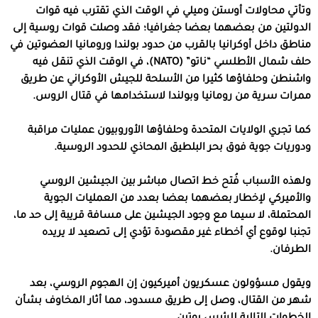
وتأتي محاولات أوستن وميلي في الوقت الذي تقترب فيه قوات
الدولتين من بعضهما بعضا جغرافيا؛ فقد وصلت قوات روسية إلى
مناطق داخل أوكرانيا بالقرب من حدود بولندا ورومانيا العضوتين في
حلف شمال الأطلسي “ناتو” (NATO)، في الوقت الذي تنقل فيه
واشنطن وحلفاؤها كثيرا من الأسلحة للجيش الأوكراني عن طريق
ممرات سرية من رومانيا وبولندا لاستخدامها في قتال الروس.
كما تجري الولايات المتحدة وحلفاؤها الأوروبيون عمليات مراقبة
ودوريات جوية فوق بحر البلطيق المحاذي للحدود الروسية.
ولهذه الأسباب فُتح خط اتصال مباشر بين الجيشين الروسي
والأميركي لإخطار بعضهما بعضا بعدد من العمليات الجوية
المحتملة، لا سيما مع وجود الجيشين على مسافة قريبة إلى حد ما،
تجنبا لوقوع أي أخطاء غير مقصودة تؤدي إلى تصعيد لا يريده
الطرفان.
ويقول مسؤولون عسكريون أميركيون إن الهجوم الروسي، بعد
شهر من القتال، وصل إلى طريق مسدود، مما أثار المخاوف بشأن