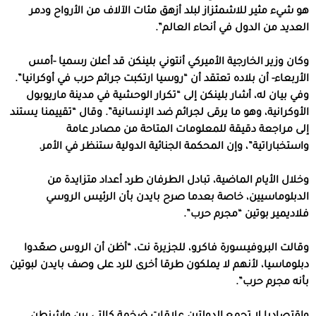
هو شيء مثير للاشمئزاز لبلد أزهق مئات الآلاف من الأرواح ودمر
العديد من الدول في أنحاء العالم”.
وكان وزير الخارجية الأميركي أنتوني بلينكن قد أعلن رسميا -أمس
الأربعاء- أن بلاده تعتقد أن “روسيا ارتكبت جرائم حرب في أوكرانيا”.
وفي بيان له، أشار بلينكن إلى “تكرار الوحشية في مدينة ماريوبول
الأوكرانية، وهو ما يرقى لجرائم ضد الإنسانية”. وقال “تقييمنا يستند
إلى مراجعة دقيقة للمعلومات المتاحة من مصادر عامة
واستخباراتية”، وإن المحكمة الجنائية الدولية ستنظر في الأمر.
وخلال الأيام الماضية، تبادل الطرفان طرد أعداد متزايدة من
الدبلوماسيين، خاصة بعدما صرح بايدن بأن الرئيس الروسي
فلاديمير بوتين “مجرم حرب”.
وقالت البروفيسورة فاكرو، للجزيرة نت، “أظن أن الروس صعّدوا
دبلوماسيا، لأنهم لا يملكون طرقا أخرى للرد على وصف بايدن لبوتين
بأنه مجرم حرب”.