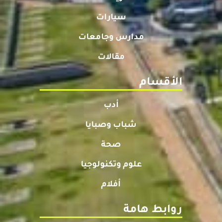
سيارات
مدارس وجامعات
مقالات
الأقسام
أدب
شباب وصبايا
صحة
علوم وتكنولوجيا
أفلام
روابط هامة