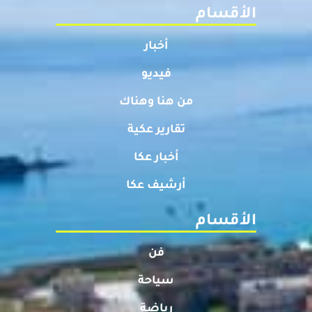
الأقسام
أخبار
فيديو
من هنا وهناك
تقارير عكية
أخبار عكا
أرشيف عكا
الأقسام
فن
سياحة
رياضة