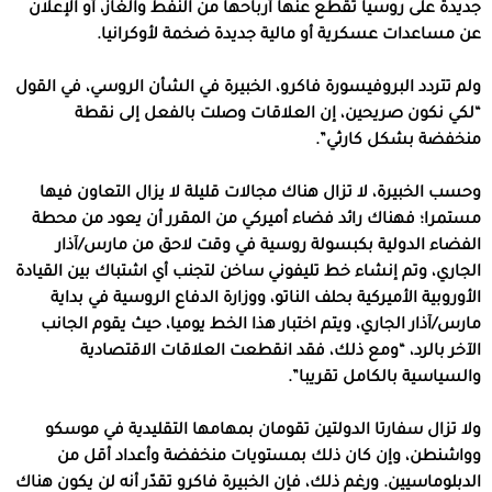
جديدة على روسيا تقطع عنها أرباحها من النفط والغاز، أو الإعلان
عن مساعدات عسكرية أو مالية جديدة ضخمة لأوكرانيا.
ولم تتردد البروفيسورة فاكرو، الخبيرة في الشأن الروسي، في القول
“لكي نكون صريحين، إن العلاقات وصلت بالفعل إلى نقطة
منخفضة بشكل كارثي”.
وحسب الخبيرة، لا تزال هناك مجالات قليلة لا يزال التعاون فيها
مستمرا؛ فهناك رائد فضاء أميركي من المقرر أن يعود من محطة
الفضاء الدولية بكبسولة روسية في وقت لاحق من مارس/آذار
الجاري، وتم إنشاء خط تليفوني ساخن لتجنب أي اشتباك بين القيادة
الأوروبية الأميركية بحلف الناتو، ووزارة الدفاع الروسية في بداية
مارس/آذار الجاري، ويتم اختبار هذا الخط يوميا، حيث يقوم الجانب
الآخر بالرد، “ومع ذلك، فقد انقطعت العلاقات الاقتصادية
والسياسية بالكامل تقريبا”.
ولا تزال سفارتا الدولتين تقومان بمهامها التقليدية في موسكو
وواشنطن، وإن كان ذلك بمستويات منخفضة وأعداد أقل من
الدبلوماسيين. ورغم ذلك، فإن الخبيرة فاكرو تقدّر أنه لن يكون هناك