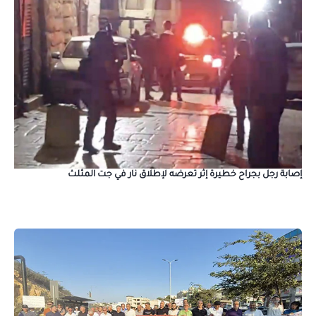
إصابة رجل بجراح خطيرة إثر تعرضه لإطلاق نار في جت المثلث