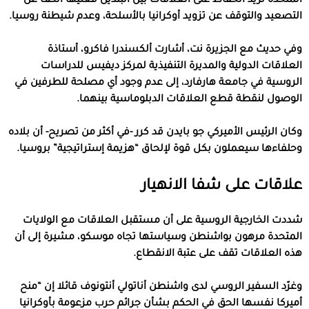
المتحدة تريد الحفاظ على العلاقات بين البلدين فعليها الكف عن
التصعيد والتوقف عن تزويد أوكرانيا بالأسلحة، وعدم شيطنة روسيا.
وفي حديث مع الجزيرة نت، أشارت ألكسندرا فاكرو، أستاذة
العلاقات الدولية والمديرة التنفيذية لمركز ديفيس للدراسات
الروسية في جامعة هارفارد، إلى عدم وجود أي مصلحة للطرفين في
الوصول لنقطة قطع العلاقات الدبلوماسية بينهما.
وكان الرئيس الأميركي جو بايدن قد كرر -في أكثر من تصريح- أن بلاده
وحلفاءها سيعملون بكل قوة لإلحاق “هزيمة إستراتيجية” بروسيا.
علاقات على شفا الانهيار
شددت الخارجية الروسية على أن مستقبل العلاقات مع الولايات
المتحدة مرهون بواشنطن وسياستها تجاه موسكو، مشيرة إلى أن
هذه العلاقات تقف على عتبة الانقطاع.
وغرّد السفير الروسي لدى واشنطن أناتولي أنتونوف قائلا إن “منح
أميركا نفسها الحق في الحكم بشأن جرائم حرب مزعومة بأوكرانيا