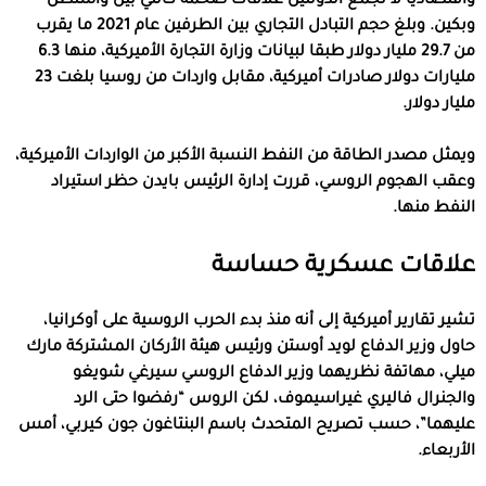
واقتصاديا لا تجمع الدولتين علاقات ضخمة كالتي بين واشنطن
وبكين. وبلغ حجم التبادل التجاري بين الطرفين عام 2021 ما يقرب
من 29.7 مليار دولار طبقا لبيانات وزارة التجارة الأميركية، منها 6.3
مليارات دولار صادرات أميركية، مقابل واردات من روسيا بلغت 23
مليار دولار.
ويمثل مصدر الطاقة من النفط النسبة الأكبر من الواردات الأميركية،
وعقب الهجوم الروسي، قررت إدارة الرئيس بايدن حظر استيراد
النفط منها.
علاقات عسكرية حساسة
تشير تقارير أميركية إلى أنه منذ بدء الحرب الروسية على أوكرانيا،
حاول وزير الدفاع لويد أوستن ورئيس هيئة الأركان المشتركة مارك
ميلي، مهاتفة نظريهما وزير الدفاع الروسي سيرغي شويغو
والجنرال فاليري غيراسيموف، لكن الروس “رفضوا حتى الرد
عليهما”، حسب تصريح المتحدث باسم البنتاغون جون كيربي، أمس
الأربعاء.