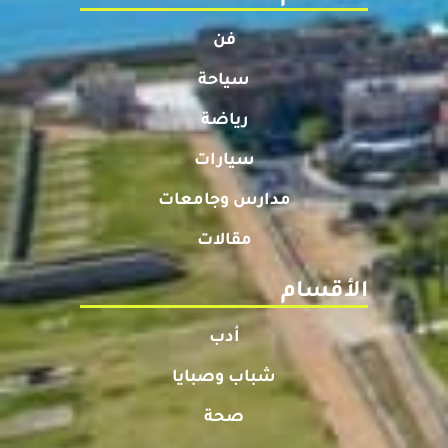
فن
سياحة
رياضة
سيارات
مدارس وجامعات
مقالات
الأقسام
أدب
شباب وصبايا
صحة