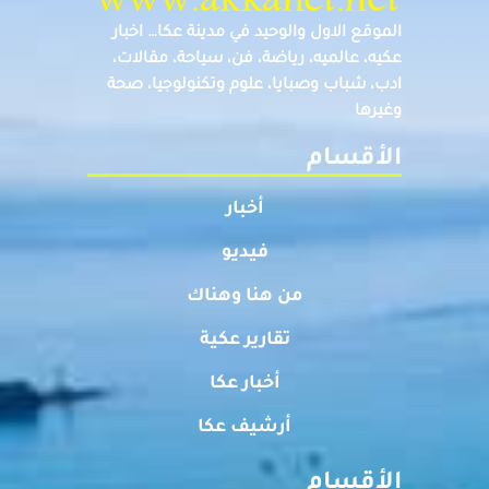
الموقع الاول والوحيد في مدينة عكا… اخبار
عكيه، عالميه، رياضة، فن، سياحة، مقالات،
ادب، شباب وصبايا، علوم وتكنولوجيا، صحة
وغيرها
الأقسام
أخبار
فيديو
من هنا وهناك
تقارير عكية
أخبار عكا
أرشيف عكا
الأقسام