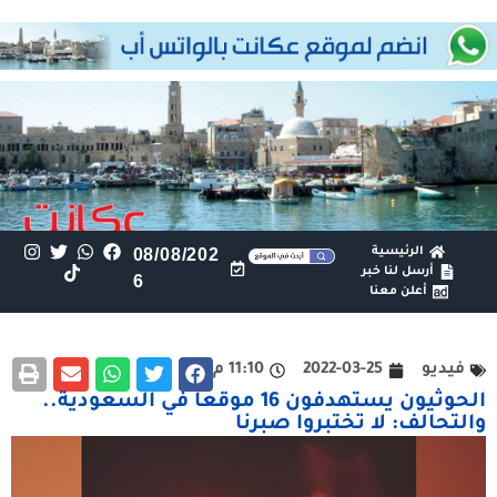
الرئيسية
08/08/202
أرسل لنا خبر
6
أعلن معنا
فيديو
2022-03-25
11:10 م
الحوثيون يستهدفون 16 موقعا في السعودية..
والتحالف: لا تختبروا صبرنا