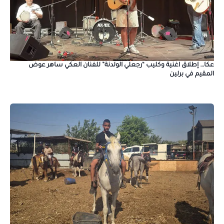
عكا… إطلاق اغنية وكليب “رجعلي الولدنة” للفنان العكي ساهر عوض
المقيم في برلين