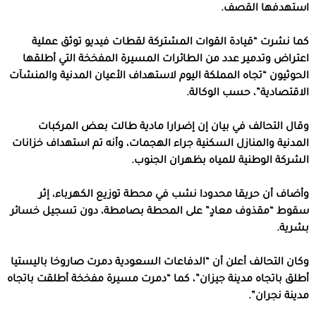
استهدفها القصف.
كما نشرت “قيادة القوات المشتركة لقطات فيديو توثق عملية
اعتراض وتدمير عدد من الطائرات المسيرة المفخخة التي أطلقها
الحوثيون “تجاه المملكة اليوم لاستهداف الأعيان المدنية والمنشآت
الاقتصادية”، حسب الوكالة.
وقال التحالف في بيان إن إضرارا مادية طالت بعض المركبات
المدنية والمنازل السكنية جراء الهجمات، وأنه تم استهداف خزانات
الشركة الوطنية للمياه بظهران الجنوب.
وأضاف أن حريقا محدودا نشب في محطة توزيع الكهرباء، إثر
سقوط “مقذوف معادٍ” على المحطة بصامطة، دون تسجيل خسائر
بشرية.
وكان التحالف أعلن أن “الدفاعات السعودية دمرت صاروخا باليستيا
أطلق باتجاه مدينة جيزان”، كما “دمرت مسيرة مفخخة أطلقت باتجاه
مدينة نجران”.