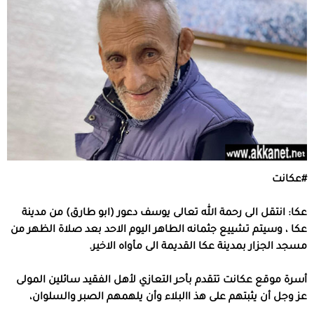
#
عكانت
عكا
:
انتقل الى رحمة الله تعالى
يوسف دعور
(ابو طارق
)
من مدينة
عكا ، وسيتم تشييع جثمانه الطاهر اليوم الاحد بعد صلاة الظهر من
مسجد الجزار بمدينة عكا القديمة الى
مأواه الاخير.
أسرة
موقع
عكانت
تتقدم
بأحر
التعازي
لأهل
الفقيد
سائلين
المولى
عز
وجل
أن
يثبتهم
على
هذ
االبلاء
وأن
يلهمهم
الصبر
والسلوان،