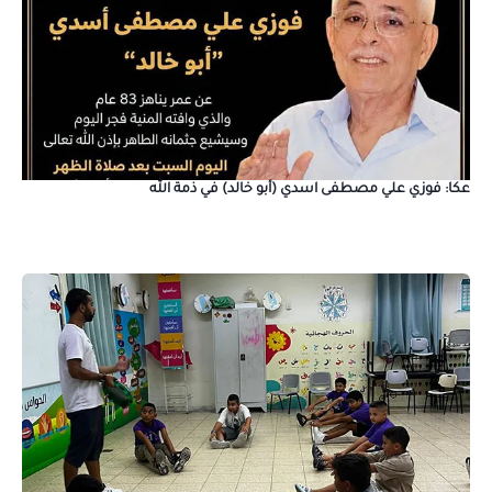
عكا: فوزي علي مصطفى اسدي (أبو خالد) في ذمة الله