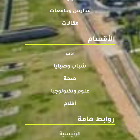
مدارس وجامعات
مقالات
الأقسام
أدب
شباب وصبايا
صحة
علوم وتكنولوجيا
أفلام
روابط هامة
الرئيسية