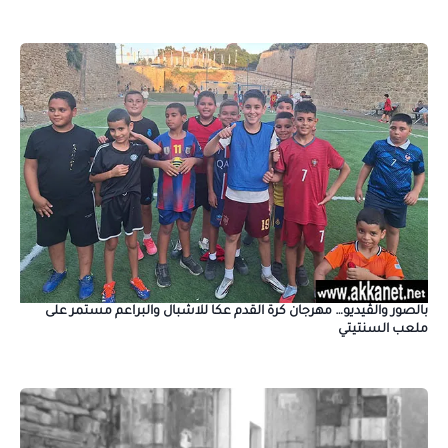
بالصور والڤيديو… مهرجان كرة القدم عكا للاشبال والبراعم مستمر على
ملعب السنتيتي