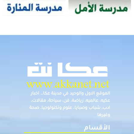
الموقع الاول والوحيد في مدينة عكا… اخبار
عكيه، عالميه، رياضة، فن، سياحة، مقالات،
ادب، شباب وصبايا، علوم وتكنولوجيا، صحة
وغيرها
الأقسام