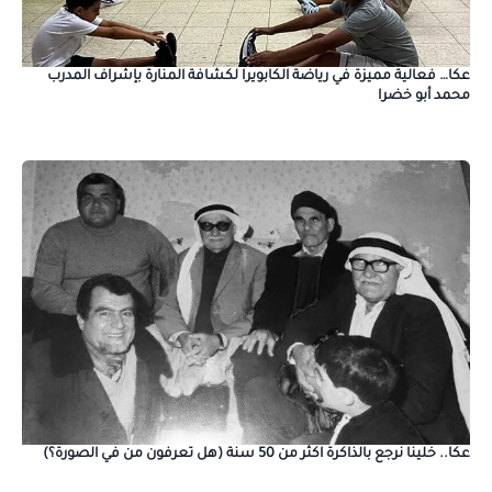
عكا… فعالية مميزة في رياضة الكابويرا لكشافة المنارة بإشراف المدرب
محمد أبو خضرا
عكا.. خلينا نرجع بالذاكرة اكثر من 50 سنة (هل تعرفون من في الصورة؟)