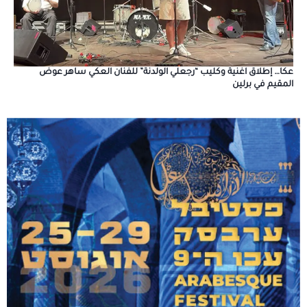
عكا… إطلاق اغنية وكليب “رجعلي الولدنة” للفنان العكي ساهر عوض
المقيم في برلين