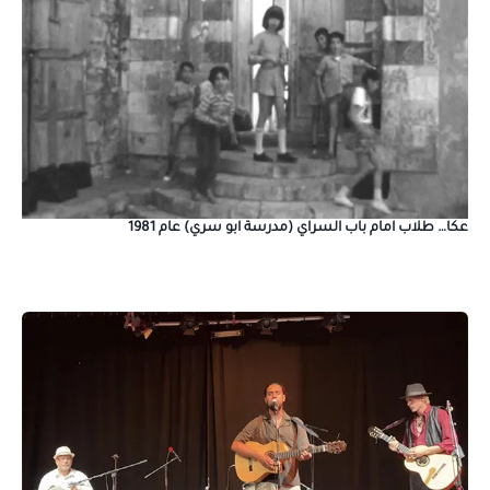
عكا… طلاب امام باب السراي (مدرسة ابو سري) عام 1981