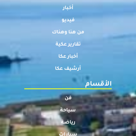
أخبار
فيديو
من هنا وهناك
تقارير عكية
أخبار عكا
أرشيف عكا
الأقسام
فن
سياحة
رياضة
سيارات