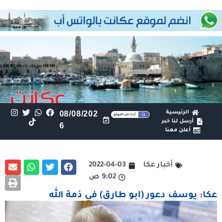
الرئيسية
08/08/202
أرسل لنا خبر
6
أعلن معنا
أخبار عكا
2022-04-03
9:02 ص
عكا: يوسف دعور (ابو طارق) في ذمة الله