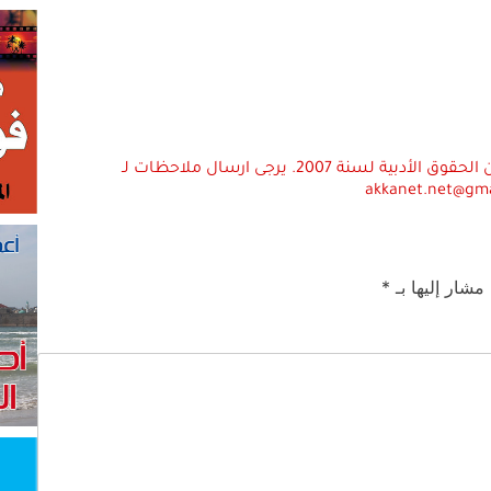
استعمال المضامين بموجب بند 27 أ لقانون الحقوق الأدبية لسنة 2007. يرجى ارسال ملاحظات لـ
akkanet.net@gm
 مشار إليها بـ
*