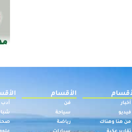
أقسام
الأقسام
الأقس
أخبار
فن
أدب
فيديو
سياحة
شباب
من هنا وهناك
رياضة
صحة
تقارير عكية
سيارات
علوم 