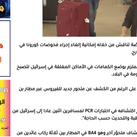
 خاصّة تناقش من خلاله إمكانية إلغاء إجراء فحوصات كورونا في
رج.
الملزم بوضع الكمامات في الأماكن المغلقة في إسرائيل لتصبح
ة في البلاد.
تي على الرغم من الكشف عن متحور جديد للفيروس عبر مطار بن
وقالت مصادر أنّ الحديث يدور حول متحوّر BA5 ، الذي تم اكتشافه في اختبارات PCR لمسافرين اثنين عادا إلى إسرائيل من
اقبة والتحديث حسب الحاجة”.
ويذكر أنّه في نفس اليوم (الثلاثاء) وقبلها بساعات، اكتشاف متحوّر آخر وهو BA4 في المطار بين ثلاثة ركاب عائدين من