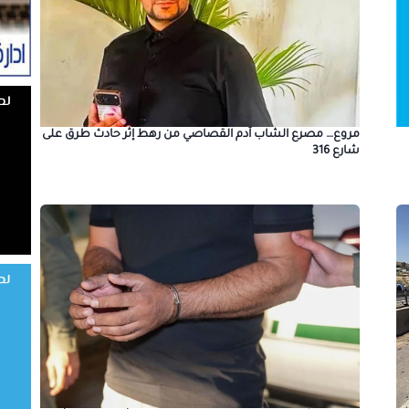
مروع… مصرع الشاب آدم القصاصي من رهط إثر حادث طرق على
شارع 316