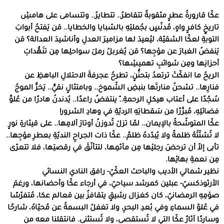
عكّا قارورةُ عطرٍ مثقوبةٌ تتقاطرُ.. تتطايرُ.. وتتسامى على هامشِ
تاريخٍ كافرٍ واهٍ، مُدنّسٍ بجُملتِهِ بالسّبايا والخطايا.. مَن يَفتحُ أبوابَ
التوبةِ لعكّا الشقيّة، ليُعيدَ لها مزاميرَ العدلِ وأناشيدَ العدالة؟ مَن
يَنفضُ الغبارَ عن موْجِها؟ مَن يُغربلُ رملَ سواحلِها مِن تنَهُّداتِ
أحزانِها ومِن شوائبِ تهميشِها؟
الريحُ ما انفكّتْ ترتعدُ بتحنُّنٍ، تطرحُ عجرفةَ الاحتلالِ الباهظِ عن
فنارِها.. تشحنُ منارتَها بنبضِ الشّموخ.. وبامتثالٍ نقيٍّ.. يَخرُّ الموجُ
سُجّدًا على أعتاب هيكلِ الرحمةِ..ّ ينتفضُ راعدًا.. يُدندنُ هادرًا من عُلوِّ
فضائلِهِ، مُبرَّرًا من سَقطاتِهِ الرديّةِ في وهادِ الشرور!
عكّا المتوشّحةُ بالإيمان.. لمّا تزلْ تُدوزنُ أوتارَ آلامِها.. على قيثارةِ نورٍ
لا تُشتّتُهُ ظلمةٌ ولا يُبدّدهُ ظلمٌ.. عكّا ذات الجراحِ النديّةِ بعطرِ موْجِها..
تأبى إلاّ أن ترحضَ رجليْها مِن مآثمِها، لتتأنّقَ في رقصتِها، فلا تتعرّى
مِن نعمةِ بهائِها.
نظير شمالي الأديب والباحث العكّيّ- رافق النادي النسائي
الأرثوذكسيّ- عبلين كمرشد سياحيّ، في أرجاء عكّا وأحضانها، ورغمَ
صوْمِهِ الرمضانيّ، كان كغزال رشيقٍ يتقافزُ بين مَعالم عكا، مُتفرّسًا
في عُلوّ السماءِ وفي بُعدِ البحرِ، ولا تغفلُ البسمةُ عن مُحيّاهُ، شارحًا
وساردًا آثارً عكّا التي لا تُستقصى، ولا تُستثنى. فانتقلنا معه من