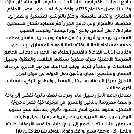
جامع الجزار: الحاكم أحمد باشا الجزار مسلم من البوسنة، كان حازمًا
وقاسيًا، وصل عكا عام 1776م. وأخضع ضاهر العمر بفضل الحاكم
العثمانيّ، واتخذها عاصمته، واهتمّ بالتوسّع العسكريّ والعمرانيّ،
فحصّنها بالأسوار، وبنى جامع الجزار أهمّ مساجد شمال فلسطين
عام 1782، على أنقاض جامع “يوم الجمعة” وكنيسة الصليب
المقدّس، وبحجارة أثريّة جُلبت من عتليت وقيسارية، فامتاز بعظمة
حجمه ومساحته الهائلة، بقبّته العالية وفنه المعماريّ الإسلاميّ،
وكتابات الآيات الفاخرة بالقسم العلويّ من الجدران، وبجانب الجامع
المدرسة الأحمديّة بغرف صغيرة يسكنها الطلاب، والمكتبة، وسبيل
الطاسات، والملجأ والبركة، وجلب لها الماء من نبع الكابري في حالة
الحصار، ولتشجيع التجارة وتأمين دخل الدولة، بنى مركز الجزار
التجاريّ بمركز المدينة، وبنى خان العمدان والجامع التركيّ، ومساجد
أخرى وخانات.
بمدخل جامع الجزار سبيل ماء، ودرجات نصف دائرية تفضي إلى باحة
واسعة مغروسة بالنخيل والسرو، في مركزها قبّة خضراء كرويّة
الشكل، قطرها عشرة أمتار مكسوة بألواح رصاصيّة لمنع تسرّب
الرطوبة، وبالجهة الغربيّة بئر ماء، ومزولة، وقبرا الجزار وخليفته
سليمان باشا. يرتكز الجامع إلى أربع زوايا، بما فيها الأروقة الجانبيّة،
ويتخلل كل واجهة سبع نوافذ، وفوق النوافذ شريط كتابيّ بارز