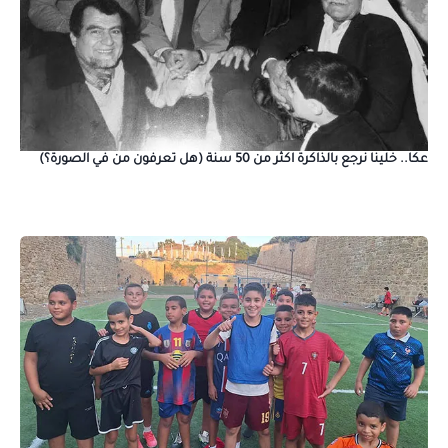
عكا.. خلينا نرجع بالذاكرة اكثر من 50 سنة (هل تعرفون من في الصورة؟)