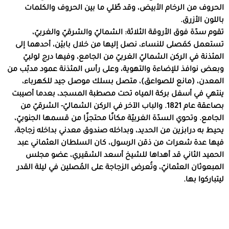
الحروف من الرخام الأبيض، وقد طًلي ما بين الحروف والكلمات
باللون الأزرق.
تقوم سدّة فوق الأروقة الثلاثة: الشماليّ والشرقيّ والغربيّ،
تستعمل كمَصلى للنساء، نصل إليها من خلال بابيْن، أحدهما إلى
المئذنة في الركن الشماليّ الغربيّ من الجامع، وفيها درج لولبيّ
وبعض نوافذ للإضاءة والتهوية، وعلى رأس المئذنة عمود مدبّب من
المعدن، (مانع للصواعق)، متصل بسلك موصل جيد للكهرباء،
ينتهي في أسفل بركة المياه تحت مصطبة المسجد، بعدما أصيبت
بصاعقة عام 1821. والباب الآخر في الركن الشماليّ- الشرقيّ من
الجامع. وتحوي السدّة الغربيّة مكانًا محتجزًا من قسمها الجنوبيّ،
يحيط به درابزين من الحديد، وبداخله صندوق معدني بداخله زجاجة،
فيها عدة شعرات من ذقن الرسول، كان السلطان العثماني عبد
الحميد الثاني قد أهداها للشيخ أسعد الشقيري، عضو مجلس
المبعوثان العثمانيّ، وتُعرض الزجاجة على المُصلين في ليلة القدر
ليتباركوا بها.