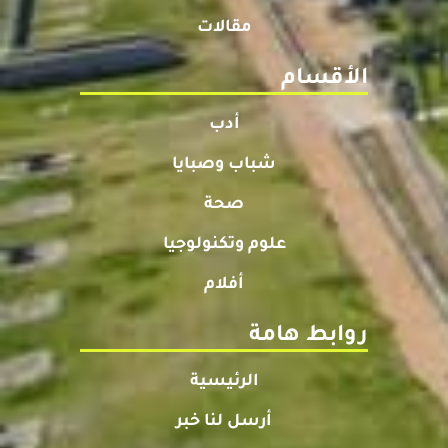
مقالات
الأقسام
أدب
شباب وصبايا
صحة
علوم وتكنولوجيا
أفلام
روابط هامة
الرئيسية
أرسل لنا خبر