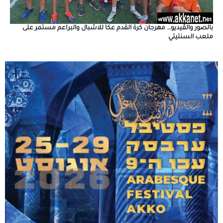
بالصور والڤيديو… مهرجان كرة القدم عكا للاشبال والبراعم مستمر على
ملعب السنتيتي