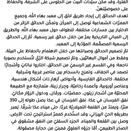
الفترة، وقد مكّن سيّدات البيت من الجلوس على الشرفة، والحفاظ
على خصوصيّتهنّ.
تهدف الحدائق إلى إيجاد طريق لائق إلى معبد بهاء الله، وجميع
الممرّات الشعاعية توصل إلى المركَز، وتمكّن الحدائق الزائر من
الاختيار بين مسارات مختلفة، للطواف حول معبد بهاء الله. والطريق
إلى المباني التاريخية يمرّ من خلال حدائق غير رسمية، ثمّ إلى الحدائق
الرسمية المصمَّمة، المؤدّية إلى المعبد.
تمّ تصميم الحدائق وصيانتها من خلال الاهتمام بالحفاظ على البيئة،
وفقط من أموال البهائيّين، وتمّ تصميم شبكة الرّيّ لتُستخدم بصورة
ناجعة؛ وفي القسم غير الرسميّ من الحدائق، اختاروا نباتاتٍ وأشجارًا
تصمد في الجفاف، وتمزج بانسجام بين عناصر غربية وشرقية
مختلفة، كالحدائق الفارسية، وأحواض أزهار ذات أشكال هندسية،
وعناصر أوروبية، وأعمدة رخاميّة، وجِرار زينة، متمازجة مع الطبيعة
المحليّة من أشجار زيتون، حمضيّات، ورمّان، ودخول الزوّار مجّانيّ.
نفق الفرسان في عكا: نفق الفرسان في عكا يصل طوله إلى 350
مترًا، ويمتدّ من القلعة التمپلاريّة غربًا، حتى ميناء عكا شرقًا. يَعبر
بطريقهِ الحيّ الپيزاني، وقد استُخدم كممرّ استراتيجيّ تحت الأرض،
وصل بين القلعة والميناء. الجزء السفليّ من النفق مشقوق في
الصخر الطبيعيّ، أمّا جزؤه العلويّ فمبنيّ من حجارة مصقولة،