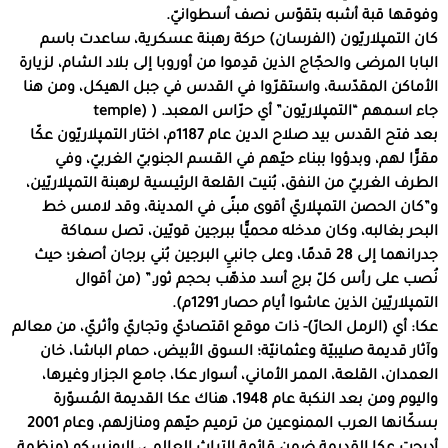
وفوقها قبة أشبه بتقوّس نصف أسطوانيّ.
كان التمپلاريّون (الفرسان) حركة رهبنة عسكرية، ساعدت باسم
البابا المرضى والحجّاج الذين قدِموا من أوروبا إلى بلاد الشام، لزيارة
الأماكن المقدّسة، واستقرّوا في القدس في جبل الهيكل، ومن هنا
جاء اسمهم “التمپلاريّون” أي حرّاس المعبد. ( (temple
بعد فتح القدس بيد صلاح الدين عام 1187م، اختار التمپلاريّون عكّا
مقرًّا لهم، وبدؤوا ببناء حيّهم في القسم الجنوبيّ الغربيّ، وفي
الطرف الغربيّ من النفق، بُنيت القلعة الرئيسية لرهبنة التمپلاريّين،
و”كان الحصن التمپلاريّ أقوى مبنًى في المدينة، وقد لامس خط
البحر بغالبه، وكان مدخله محميًّا ببرجين قويّين، تصل سماكة
جدرانهما إلى 28 قدمًا، وعلى جانبيِ البرجين بُني برجان أصغر؛ حيث
نُصب على رأس كلّ برج أسد مذهّب بحجم ثور.” (من أقوال
التمپلاريّين الذين عاشوا أيام حصار 1291م).
عكا: أي (الرمل الحارّ)- ذات موقع اقتصاديّ وتجاريّ وأثريّ، من معالم
وآثار قديمة صليبيّة وعثمانيّة؛ السوق الأبيض، حمام الباشا، خان
العمدان، القلعة، الممر الأماني، أسوار عكا، جامع الجزار وغيرها،
واليوم ومن بعد النكبة عام 1948، هناك عكا القديمة المُسوّرة
بسكّانها العرب الممنوعين من ترميم حيّهم ومنازلهم، وعام 2001