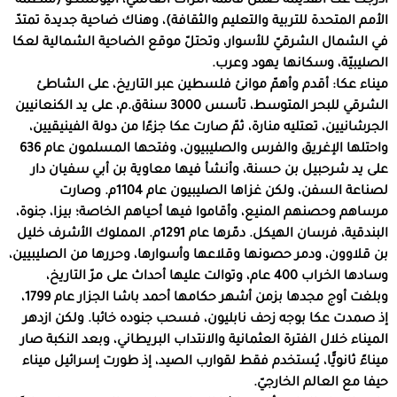
أدرجت عكا القديمة ضمن قائمة التراث العالمي، اليونسكو (منظمة
الأمم المتحدة للتربية والتعليم والثقافة)، وهناك ضاحية جديدة تمتدّ
في الشمال الشرقيّ للأسوار، وتحتلّ موقع الضاحية الشمالية لعكا
الصليبيّة، وسكانها يهود وعرب.
ميناء عكا: أقدم وأهمّ موانئ فلسطين عبر التاريخ، على الشاطئ
الشرقي للبحر المتوسط، تأسس 3000 سنةق.م، على يد الكنعانيين
الجرشانيين، تعتليه منارة، ثمّ صارت عكا جزءًا من دولة الفينيقيين،
واحتلها الإغريق والفرس والصليبيون، وفتحها المسلمون عام 636
على يد شرحبيل بن حسنة، وأنشأ فيها معاوية بن أبي سفيان دار
لصناعة السفن، ولكن غزاها الصليبيون عام 1104م. وصارت
مرساهم وحصنهم المنيع، وأقاموا فيها أحياهم الخاصة؛ بيزا، جنوة،
البندقية، فرسان الهيكل. دمّرها عام 1291م. المملوك الأشرف خليل
بن قلاوون، ودمر حصونها وقلاعها وأسوارها، وحررها من الصليبيين،
وسادها الخراب 400 عام، وتوالت عليها أحداث على مرّ التاريخ،
وبلغت أوج مجدها بزمن أشهر حكامها أحمد باشا الجزار عام 1799،
إذ صمدت عكا بوجه زحف نابليون، فسحب جنوده خائبا. ولكن ازدهر
الميناء خلال الفترة العثمانية والانتداب البريطاني، وبعد النكبة صار
ميناءً ثانويًّا، يُستخدم فقط لقوارب الصيد، إذ طورت إسرائيل ميناء
حيفا مع العالم الخارجيّ.