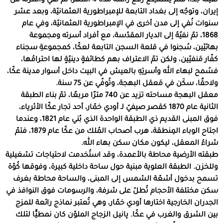
ثقيلة جدّا، فلم يستطِع رفع رأسه مدة 4 أشهر، ثم نُفي وأسرتُه من
إيران، وتوجّه إلى بغداد التابعة للإمبراطورية العثمانيّة، وبعد عشر
سنوات نُفي إلى مدن أخرى في الإمبراطورية العثمانيّة، وفي عام
1868، تمّ نفيُهُ إلى الديار المقدّسة، مع أفراد أسرته ومجموعة
بهائيّين، سُجنوا في قلعة السجن التابعة لعكّا، كمجموعةِ سجناء
كفّار مَنفيّين، ولكن تمّ الاعتراف بهم كطائفةٍ دينيّةٍ لها احترامُها،
فسُمح لبهاء الله وأسرتِهِ بالعيش في البيت داخل أسوار مدينة عكّا،
ولاحقًا، سكَن في مَعقل البهجة، وتُوفّي عن 75 سنة.
معقل البهجة مساحته تزيد عن 740 مترًا مربعًا، تمّ بناء الطبقة
الثانية عام 1870 كقصر صيفيّ لـ أودي خمّار، أحد تجار عكّا الأثرياء،
فوق المبنى القديم ذي الطبقة الواحدة الذي بُني عام 1821، وعندما
اجتاح الوباء المِنطقة، هرب أصحاب المُلك من عكّا عام 1879، فتمّ
شراءُ المعقل، ليكون مكان سكن بهاء الله.
طبقته الأرضية محاطة بالأعمدة، وقد استُخدمت لاحتياجات تشغيلية
وللخزن. الطبقة العلوية مبنية حول ساحة داخلية كبيرة، وفوقها كُوّة
تسمح بدخول أشعّة الشمس إلى المبنى، والساحة محاطة بغرف
سكن مختلفة الأحجام تُطلّ على شرفة، والرسومات فوق النوافذ في
الجدران الخارجية اختارها أودي خمّار، وهي تُعتبر نماذج رائعة للمزج
بين الشرق والغرب في عكّا. پانيل الزجاج الملوّن كان نمطيًّا لتلك