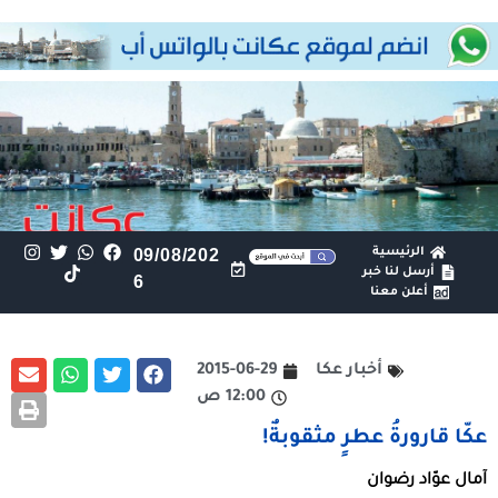
الرئيسية
09/08/202
أرسل لنا خبر
6
أعلن معنا
أخبار عكا
2015-06-29
12:00 ص
عكّا قارورةُ عطرٍ مثقوبةٌ!
آمال عوّاد رضوان