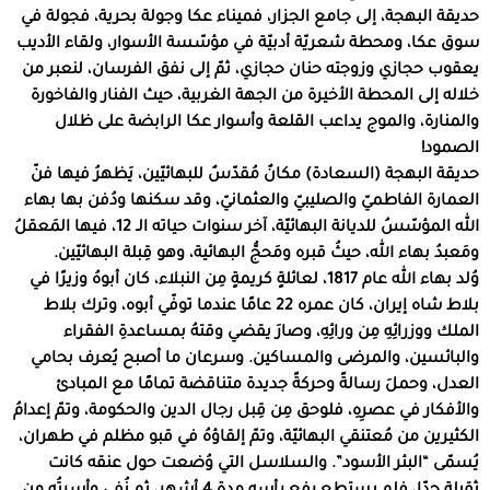
حديقة البهجة، إلى جامع الجزار، فميناء عكا وجولة بحرية، فجولة في
سوق عكا، ومحطة شعريّة أدبيّة في مؤسّسة الأسوار، ولقاء الأديب
يعقوب حجازي وزوجته حنان حجازي، ثمّ إلى نفق الفرسان، لنعبر من
خلاله إلى المحطة الأخيرة من الجهة الغربية، حيث الفنار والفاخورة
والمنارة، والموج يداعب القلعة وأسوار عكا الرابضة على ظلال
الصمود!
حديقة البهجة (السعادة) مكانٌ مُقدّسٌ للبهائيّين، يَظهرُ فيها فنّ
العمارة الفاطميّ والصليبيّ والعثمانيّ، وقد سكنها ودُفن بها بهاء
الله المؤسّسُ للديانة البهائيّة، آخر سنوات حياته الـ 12، فيها المَعقلُ
ومَعبدُ بهاء الله، حيثُ قبره ومَحجُّ البهائية، وهو قِبلة البهائيّين.
وُلد بهاء الله عام 1817، لعائلةٍ كريمةٍ مِن النبلاء، كان أبوهُ وزيرًا في
بلاط شاه إيران، كان عمره 22 عامًا عندما توفّي أبوه، وترك بلاط
الملك ووزرائِهِ مِن ورائِهِ، وصارَ يقضي وقتهُ بمساعدةِ الفقراء
والبائسين، والمرضى والمساكين. وسرعان ما أصبح يُعرف بحامي
العدل، وحملَ رسالةً وحركةً جديدة متناقضة تمامًا مع المبادئ
والأفكار في عصرِهِ، فلوحق مِن قِبل رجال الدين والحكومة، وتمّ إعدامُ
الكثيرين من مُعتنقي البهائيّة، وتمّ إلقاؤهُ في قبو مظلم في طهران،
يُسمّى “البئر الأسود”. والسلاسل التي وُضعت حول عنقه كانت