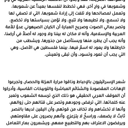
والمواقف الصريحة، فقد وجدوا أن الأنظمة الرسمية العربية في وادٍ
وشعوبها في وادٍ آخر، فهي تخطط لنفسها بعيداً عن شعوبها،
وتعمل لمصالحها ولا تلفت إلى إرادة شعوبها، التي لا تصغي لها
ولا تسمع، ولا تطيعها ولا تتبع، ولا تؤمن بسياستها ولا تخضع،
وتصر بعالي الصوت وصريح العبارة أن الكيان الصيهوني عدوٌ للأمة
العربية والإسلامية، وأنه لا مكان له بيننا ولا وجود له أصلاً في أرضنا،
وأنه يجب أن يطرد منها ويستأصل من جذورها، ويشطب من
خارطتها ولا يعود له اسمٌ فيها، بينما فلسطين هي الأصل، وهي
التي يجب أن تعود وتسود، وأن تبقى وتعيش.
شعر الإسرائيليون بالإحباط وذاقوا مرارة العزلة والحصار، وتجرعوا
الإهانات المقصودة والشتائم المباشرة والتوبيخات القاسية، وأدركوا
أن الموقف العربي الحقيقي هو ذلك الذي ترسمه الشعوب وتعبر
عنه كلماتها، التي ترفض وجودهم وتصر على قتالهم حتى زوالهم،
وأنها لا تخشاهم ولا تخاف من قوتهم، وأن اليقين لديها بالنصر
ثابتٌ لا يضعف، وراسخٌ لا يتزعزع، وأنهم يصرون على مقاومتهم،
ويرفضون الاعتراف بهم والتطبيع معهم، ويشعرون بعار التعامل