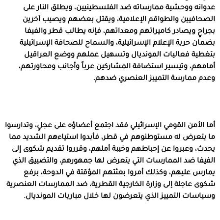
عدوانه ووحشية ممارساته ضد الفلسطينيين، ويطلق النار على
الصحافيين والطواقم الإعلامية، ويقتل بعضهم ويصيب آخرين
بجراحٍ ويصادر كاميراتهم ومعداتهم، فإنه يطالب قطر والفيفا
بضمان حرية الإعلام الإسرائيلية، والسماح للصحافة الإسرائيلية
بتغطية فعاليات المونديال وتسهيل عملهم ووضع العراقيل
أمامهم، وتيسير استضافة المشاركين عرباً وأجانب ومحاورتهم،
وعدم ممارسة التمييز العنصري ضدهم.
أما الأمن القومي الإسرائيلي فقد اجتمع أعضاؤه على عجلٍ، وتدارسوا
ما يتعرض له مستوطنوهم في قطر، فأبدوا استياءهم الشديد مما
يحدث، وعبروا عن إحباطهم وخيبة أملهم، وقرروا تقديم شكوى إلى
الفيفا ضد الممارسات التي يتعرض لها جمهورهم، والتضييق الذي
يمارس عليهم، وكذلك أمروا بعثتهم المؤقتة في الدوحة، برفع
شكوى عاجلة إلى وزارة الخارجية القطرية، ضد الممارسات العنصرية
وسياسات التمييز الذي يتعرضون لها خلال مباريات المونديال.