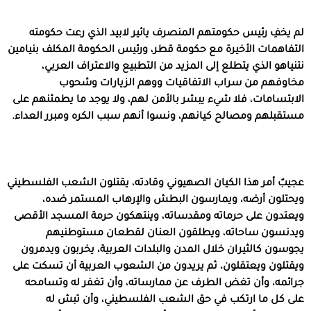
لم يخفِ رئيس حكومتهم المنصرف يائير لابيد الذي رعت حكومته
التفاهمات الأخيرة مع حكومة قطر، ورئيس الحكومة المكلف بنيامين
نتنياهو الذي يتطلع إلى المزيد من التطبيع والاعتراف العربي،
مخاوفهم من سراب الاتفاقيات ووهم الزيارات وشحوب
الابتسامات، فلا شيء يبشر بالأمن لهم، ولا يوجد ما يطمئنهم على
مستقبلهم ومصالح كيانهم، ونسوا أنهم سبب الكره ومبرر العداء.
عجيبٌ أمر هذا الكيان الصهيوني وقادته، يقتلون الشعب الفلسطيني
ويحتلون أرضه، ويمارسون البطش والإرهاب المستمر ضده،
ويعتدون على حرماته ومقدساته، وينتهكون حرمة المسجد الأقصى
ويدنسون ساحاته، ويطلقون العنان لقطعان مستوطنيهم
يجوسون كالثيران خلال المدن والبلدات العربية، يخربون ويدمرون
ويقتلون ويعتقلون، ثم يريدون من الشعوب العربية أن تسكت على
جرائمه، وأن تغض الطرف عن ممارساته، وأن تغفر له وتسامحه
على كل ما ارتكب في حق الشعب الفلسطيني، وأن تبش له