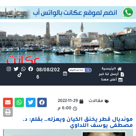
الرئيسية
08/08/202
أرسل لنا خبر
6
أعلن معنا
مقالات
2022-11-29
6:00 م
مونديال قطر يخنق الكيان ويعزله… بقلم: د.
مصطفى يوسف اللداوي