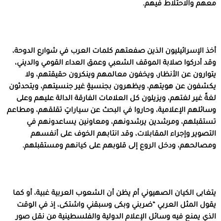
معهم والاحتلاط فيهم.
أخذ الإسرائيليون الذين صفعتهم كلمات العرب في شوارع الدوحة،
وقد أدركوا صلابة الموقف الشعبي وعمق العداء القومي والديني،
يتوارون عن الأنظار، ويخفون معالمهم وينكرون حقيقتهم، ولا
يكشفون عن هويتهم، ويظهرون بجنسيةٍ غير جنسيتهم، ويتحدثون
لغةً غير لغتهم، ويزيلون كل العلامات الفارقة الدالة عليهم وعلى
وسائلهم الإعلامية، وحاروا في البحث عن سياراتٍ تقلقهم، ومطاعم
تستقبلهم، ومرشدين يرشدونهم، ومعاونين يساعدونهم في
التصوير وإجراء المقابلات، وقد انتابهم الخوف على أنفسهم
ومصالحهم، ودخل الروع إلى قلوبهم على كيانهم ومستقبلهم.
يتغابى الكيان الصهيوني أم يظن أن الشعوب العربية غبية، أو كما
يقول المثل العربي “ضربني وبكى وسبقني واشتكى، إذ في الوقت
الذي يمنع فيه وسائل الإعلام الدولية والفلسطينية من نقل صور