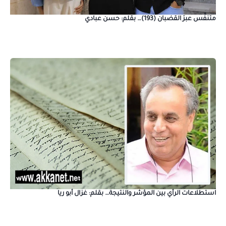
متنفَّس عبرَ القضبان (193)… بقلم: حسن عبادي
استطلاعات الرأي بين المؤشر والنتيجة… بقلم: غزال أبو ريا