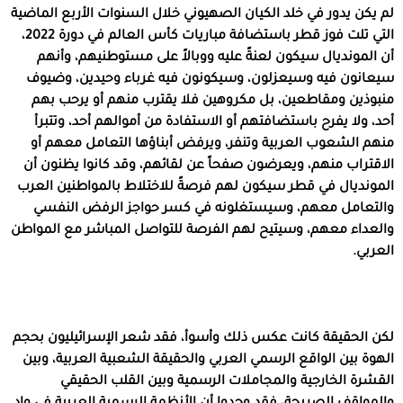
لم يكن يدور في خلد الكيان الصهيوني خلال السنوات الأربع الماضية
التي تلت فوز قطر باستضافة مباريات كأس العالم في دورة 2022،
أن المونديال سيكون لعنةً عليه ووبالاً على مستوطنيهم، وأنهم
سيعانون فيه وسيعزلون، وسيكونون فيه غرباء وحيدين، وضيوف
منبوذين ومقاطعين، بل مكروهين فلا يقترب منهم أو يرحب بهم
أحد، ولا يفرح باستضافتهم أو الاستفادة من أموالهم أحد، وتتبرأ
منهم الشعوب العربية وتنفر، ويرفض أبناؤها التعامل معهم أو
الاقتراب منهم، ويعرضون صفحاً عن لقائهم، وقد كانوا يظنون أن
المونديال في قطر سيكون لهم فرصةً للاختلاط بالمواطنين العرب
والتعامل معهم، وسيستغلونه في كسر حواجز الرفض النفسي
والعداء معهم، وسيتيح لهم الفرصة للتواصل المباشر مع المواطن
العربي.
لكن الحقيقة كانت عكس ذلك وأسوأ، فقد شعر الإسرائيليون بحجم
الهوة بين الواقع الرسمي العربي والحقيقة الشعبية العربية، وبين
القشرة الخارجية والمجاملات الرسمية وبين القلب الحقيقي