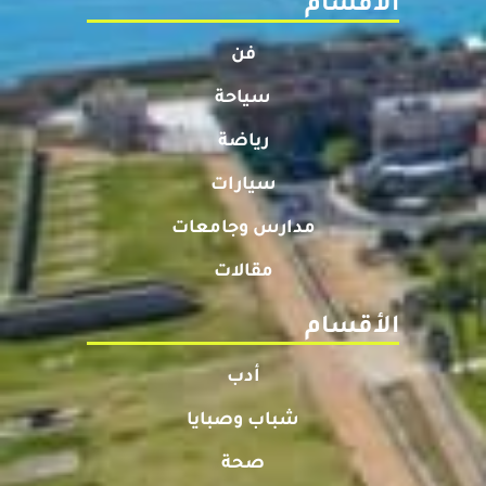
الأقسام
فن
سياحة
رياضة
سيارات
مدارس وجامعات
مقالات
الأقسام
أدب
شباب وصبايا
صحة