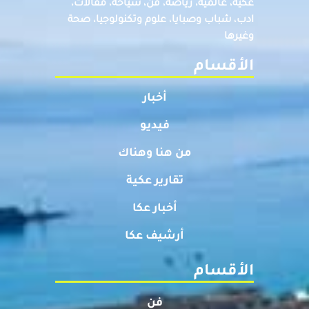
عكيه، عالميه، رياضة، فن، سياحة، مقالات،
ادب، شباب وصبايا، علوم وتكنولوجيا، صحة
وغيرها
الأقسام
أخبار
فيديو
من هنا وهناك
تقارير عكية
أخبار عكا
أرشيف عكا
الأقسام
فن