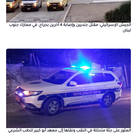
الجيش الإسرائيلي: مقتل جنديين وإصابة 4 آخرين بجراح، في معارك جنوب
لبنان
العثور على جثة متحللة في النقب ونقلها إلى معهد أبو كبير للطب الشرعي