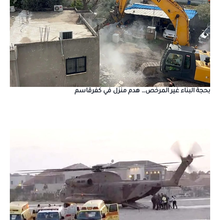
بحجة البناء غير المرخص… هدم منزل في كفرقاسم