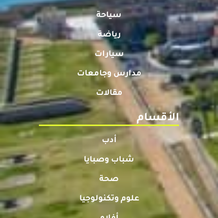
سياحة
رياضة
سيارات
مدارس وجامعات
مقالات
الأقسام
أدب
شباب وصبايا
صحة
علوم وتكنولوجيا