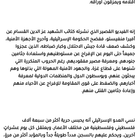
أقلامه ويمزقون أوراقه.
إنه الفيديو القصير الذي نشرته كتائب الشهيد عز الدين القسام عن
أفيرا منغيستو، ففضح الحكومة الإسرائيلية، وأحرج الأجهزة الأمنية،
وكشف ضعف قادة جيش الاحتلال وكبار ضباطه، الذين عجزوا
جميعاً حتى اليوم عن الإفراج عن مستوطنيهم واستعادة جثامين
جنودهم، ومعرفة مصير مفقوديهم، رغم الحروب المتكررة التي
شنوها على قطاع غزة، والجهود الأمنية المهولة التي بذلوها وهم
يبحثون عنهم، ويوسطون الدول والمنظمات الدولية لمعرفة
أخبارهم، والضغط على قوى المقاومة للإفراج عن الأحياء منهم
وإعادة جثامين القتلى منهم.
نسي العدو الإسرائيلي أنه يحبس حرية أكثر من سبعة آلاف
فلسطيني وفلسطينية من مختلف الأعمار، ويعتقل كل يوم عشراتٍ
آخرين، ويحكم عليهم بالسجن مدداً طويلةً جداً وبالمؤبد أكثر من مرةٍ،