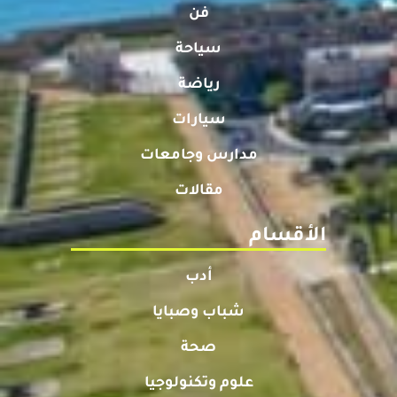
فن
سياحة
رياضة
سيارات
مدارس وجامعات
مقالات
الأقسام
أدب
شباب وصبايا
صحة
علوم وتكنولوجيا