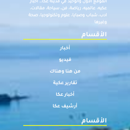
الموقع الاول والوحيد في مدينة عكا… اخبار
عكيه، عالميه، رياضة، فن، سياحة، مقالات،
ادب، شباب وصبايا، علوم وتكنولوجيا، صحة
وغيرها
الأقسام
أخبار
فيديو
من هنا وهناك
تقارير عكية
أخبار عكا
أرشيف عكا
الأقسام