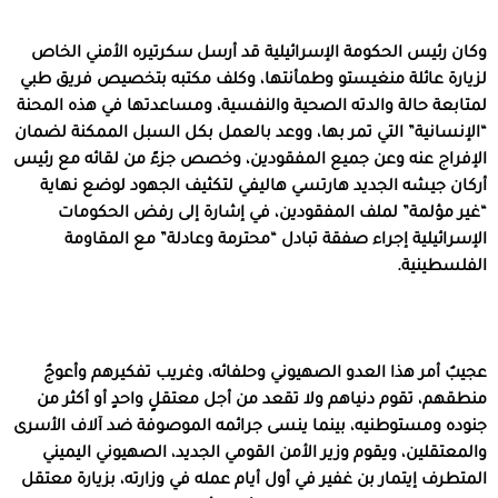
وكان رئيس الحكومة الإسرائيلية قد أرسل سكرتيره الأمني الخاص
لزيارة عائلة منغيستو وطمأنتها، وكلف مكتبه بتخصيص فريق طبي
لمتابعة حالة والدته الصحية والنفسية، ومساعدتها في هذه المحنة
“الإنسانية” التي تمر بها، ووعد بالعمل بكل السبل الممكنة لضمان
الإفراج عنه وعن جميع المفقودين، وخصص جزءً من لقائه مع رئيس
أركان جيشه الجديد هارتسي هاليفي لتكثيف الجهود لوضع نهاية
“غير مؤلمة” لملف المفقودين، في إشارة إلى رفض الحكومات
الإسرائيلية إجراء صفقة تبادل “محترمة وعادلة” مع المقاومة
الفلسطينية.
عجيبٌ أمر هذا العدو الصهيوني وحلفائه، وغريب تفكيرهم وأعوجٌ
منطقهم، تقوم دنياهم ولا تقعد من أجل معتقلٍ واحدٍ أو أكثر من
جنوده ومستوطنيه، بينما ينسى جرائمه الموصوفة ضد آلاف الأسرى
والمعتقلين، ويقوم وزير الأمن القومي الجديد، الصهيوني اليميني
المتطرف إيتمار بن غفير في أول أيام عمله في وزارته، بزيارة معتقل