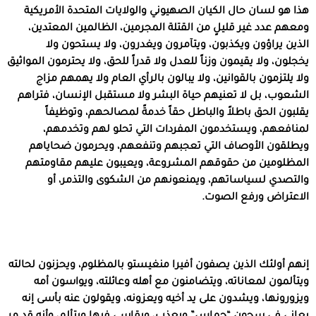
هذا هو لسان حال الكيان الصهيوني والولايات المتحدة الأمريكية
ومعهم عدد غير قليلٍ من القتلة المجرمين، الظالمين المعتدين،
الذين يراؤون ويكذبون، ويتآمرون ويغدرون، ولا يستحون ولا
يخجلون، ولا يقيمون وزناً للعدل ولا قدراً للحق، ولا يحترمون المواثيق
ولا يلتزمون بالقوانين، ولا يبالون بالرأي العام ولا يهمهم مزاج
الشعوب، بل لا تعنيهم حياة البشر ولا مستقبل الإنسان، فتراهم
يقلبون الحق باطلاً والباطل حقاً خدمةً لمصالحهم، وتوظيفاً
لمنافعهم، ويستخدمون المفردات التي تحلو لهم وتخدمهم،
ويطلقون الأوصاف التي تعجبهم وتنفعهم، ويحرمون ضحاياهم
المظلومين من حقوقهم المشروعة، ويعيبون عليهم مقاومتهم
والتصدي لسياساتهم، ويمنعونهم من الشكوى والتذمر، أو
الاعتراض ورفع الصوت.
إنهم أولئك الذين يصفون أفيرا منغيستو بالمظلوم، ويحزنون لحالته
ويتألمون لمعاناته، ويتضامنون مع أهله وعائلته، ويواسون أمه
ويزورونها، ويشدون على يد أخيه ويعزونه، ويقولون عنه بأسى إنه