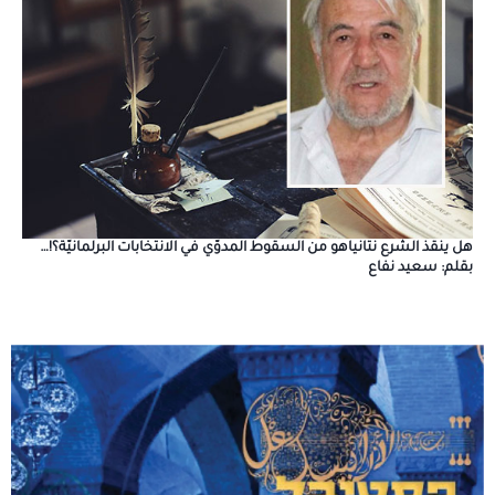
هل ينقذ الشرع نتانياهو من السقوط المدوّي في الانتخابات البرلمانيّة؟!…
بقلم: سعيد نفاع