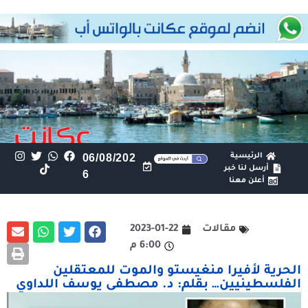
الرئيسية
06/08/202
أرسل لنا خبر
6
أعلن معنا
مقالات
2023-01-22
6:00 م
الحرية لأفيرا منغيستو والموت للمعتقلين
الفلسطينيين… بقلم: د. مصطفى يوسف اللداوي