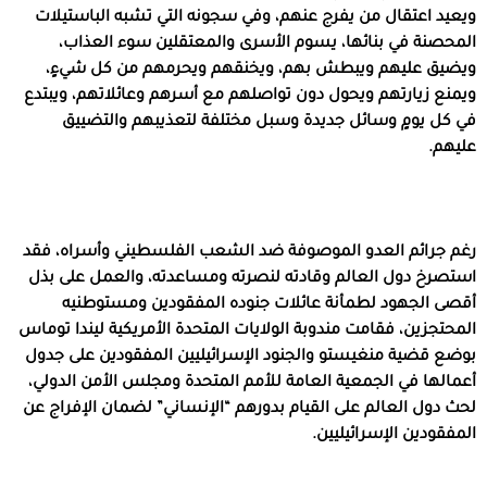
ويعيد اعتقال من يفرج عنهم، وفي سجونه التي تشبه الباستيلات
المحصنة في بنائها، يسوم الأسرى والمعتقلين سوء العذاب،
ويضيق عليهم ويبطش بهم، ويخنقهم ويحرمهم من كل شيءٍ،
ويمنع زيارتهم ويحول دون تواصلهم مع أسرهم وعائلاتهم، ويبتدع
في كل يومٍ وسائل جديدة وسبل مختلفة لتعذيبهم والتضييق
عليهم.
رغم جرائم العدو الموصوفة ضد الشعب الفلسطيني وأسراه، فقد
استصرخ دول العالم وقادته لنصرته ومساعدته، والعمل على بذل
أقصى الجهود لطمأنة عائلات جنوده المفقودين ومستوطنيه
المحتجزين، فقامت مندوبة الولايات المتحدة الأمريكية ليندا توماس
بوضع قضية منغيستو والجنود الإسرائيليين المفقودين على جدول
أعمالها في الجمعية العامة للأمم المتحدة ومجلس الأمن الدولي،
لحث دول العالم على القيام بدورهم “الإنساني” لضمان الإفراج عن
المفقودين الإسرائيليين.