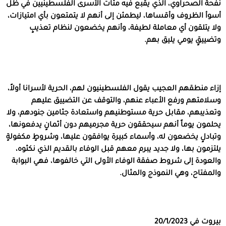
نفحة الصحراوي، الذي يقبع فيه مئات الأسرى الفلسطينيين في ظل
أسوأ الظروف وأقساها، ليطمئن إلى أنهم لا يتمتعون بأي امتيازات،
ولا يتلقون أي معاملة لطيفة، وأنهم يخضعون لنظام تعذيبٍ
وتضييقٍ يومي يليق بهم.
إزاء منطقهم العجيب يقول الفلسطينيون لهم، الحرية لأسرانا أولاً،
وسلامتهم ورفع الأعباء عنهم، والتوقف عن التضييق عليهم
وتعذيبهم، مقابل حرية مستوطنيهم واستعادة جثامين جنودهم، ولا
يحلمون يوماً أنهم سيحققون حرية مجرميهم دون أثمانٍ يدفعونها،
وتبادلٍ يخضعون له، وأسماء كبيرة يوافقون عليها، وشروطٍ مكفولةٍ
يلتزمون بها، ولا جديد يبرم معهم قبل الوفاء بالقديم الذي نكثوه،
والعودة إلى شروط صفقة الوفاء الأولى التي خالفوها، فهي البوابة
والمفتاح، وهي النموذج والمثال.
بيروت
في 20/1/2023