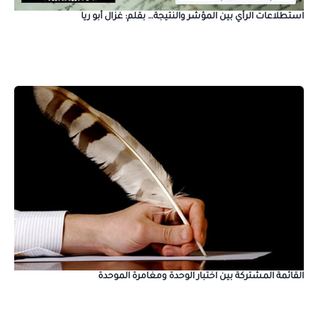
استطلاعات الرأي بين المؤشر والنتيجة… بقلم: غزال أبو ريا
القائمة المشتركة بين اختبار الوحدة ومغامرة الموحدة