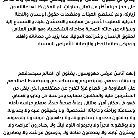
يعاني في سجون “حماس” ويعذب، ويقاسي فيها ويتألم، وأنه قد مر
على حجز حريته أكثر من ثماني سنواتٍ، لم تتمكن خلالها عائلته من
زيارته، ولم تستطع الهيئات ومنظمات حقوق الإنسان واللجنة
الدولية للصليب الأحمر من مقابلته والاطمئنان عليه، والاستماع إليه
وسؤاله عن حالته الصحية وحاجاته الشخصية، وهو الأمر المنافي
لحقوق الإنسان وشرائعه الدولية، مما يزيد في معاناته وأهله،
ويعرض حياته للخطر وللإصابة بالأمراض النفسية.
إنهم أناسٌ مرضى مهووسون، يظنون أن العالم سيصدقهم
وسيقف معهم، وسينصرهم وسيساعدهم، وسيضغط لصالحهم
على المقاومة في قطاع غزة لتفرج عن معتقلهم، الذي يلقى من
المشرفين عليه والمكلفين بحمايته وحراسته كل رعايةٍ واهتمامٍ،
فهو في مكانٍ آمنٍ، ويتلقى رعايةً صحيةً جيدةً، ويهتم حراسه بأمنه
وسلامته وراحته وحاجاته الشخصية، ولا يضيقون عليه ولا يعذبونه،
ولا يحققون معه ولا يستجوبونه، ولا يداهمون غرفته ولا يقمعونه،
ولا يوقظونه فجراً ولا يحرمونه النوم ليلاً، ولا يصادرون أغراضه ولا
يبعثرون ثيابه، ولا يحطمون متاعه ولا يدوسون فراشه، ولا يصادرون