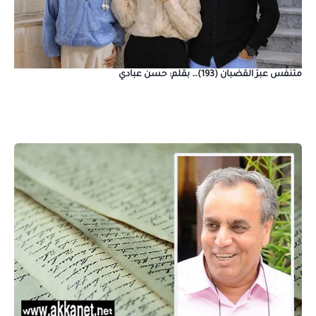
متنفَّس عبرَ القضبان (193)… بقلم: حسن عبادي