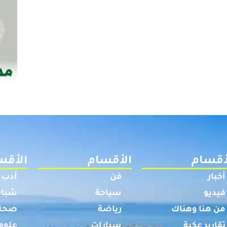
أقسام
الأقسام
الأقس
أخبار
فن
أدب
فيديو
سياحة
شباب
من هنا وهناك
رياضة
صحة
تقارير عكية
سيارات
علوم 