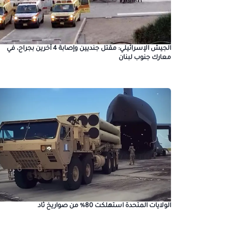
الجيش الإسرائيلي: مقتل جنديين وإصابة 4 آخرين بجراح، في
معارك جنوب لبنان
الولايات المتحدة استهلكت 80% من صواريخ ثاد