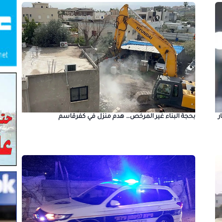
بحجة البناء غير المرخص… هدم منزل في كفرقاسم
ر