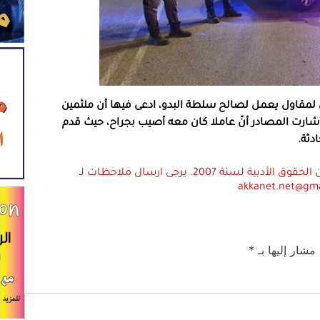
قاول يعمل لصالح سلطة البدو، ادعى فيها أن ملثمين
ارت المصادر أنّ عاملا كان معه أصيب بجراح، حيث قدم
دثة.
استعمال المضامين بموجب بند 27 أ لقانون الحقوق الأدبية لسنة 2007. يرجى ارسال ملاحظات لـ
akkanet.net@gm
 مشار إليها بـ
*