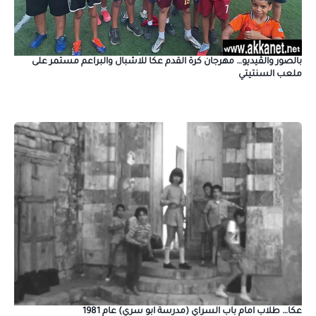
بالصور والڤيديو… مهرجان كرة القدم عكا للاشبال والبراعم مستمر على
ملعب السنتيتي
عكا… طلاب امام باب السراي (مدرسة ابو سري) عام 1981