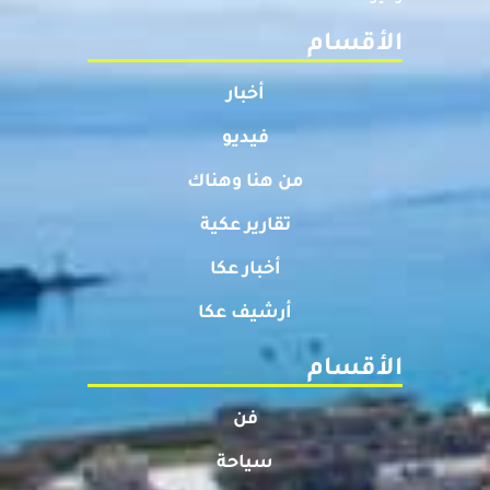
الأقسام
أخبار
فيديو
من هنا وهناك
تقارير عكية
أخبار عكا
أرشيف عكا
الأقسام
فن
سياحة