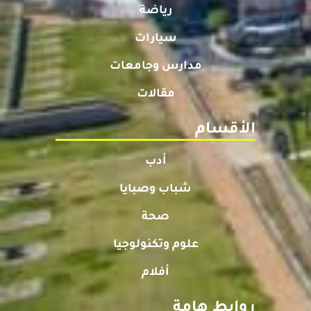
رياضة
سيارات
مدارس وجامعات
مقالات
الأقسام
أدب
شباب وصبايا
صحة
علوم وتكنولوجيا
أفلام
روابط هامة