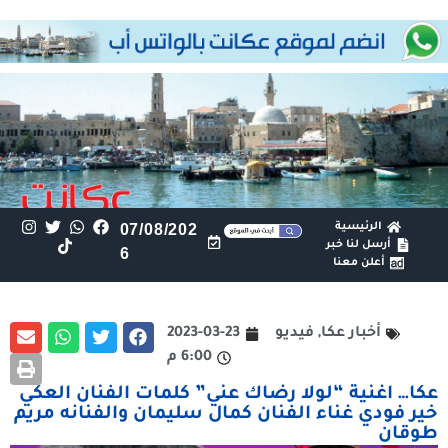
الرئيسية
07/08/202
أرسل لنا خبر
6
أعلن معنا
أخبار عكا
,
فيديو
2023-03-23
6:00 م
عكا… اغنية “لولا رضاك عني” كلمات الفنان العكي
خير فودي غناء الفنان كمال سليمان والفنانه مريم
طوقان