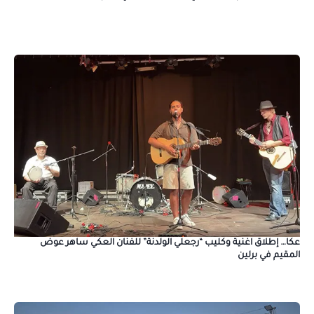
عكا… إطلاق اغنية وكليب “رجعلي الولدنة” للفنان العكي ساهر عوض
المقيم في برلين