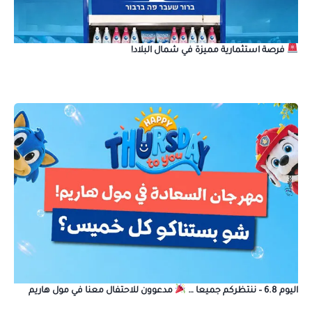
فرصة استثمارية مميزة في شمال البلاد!
اليوم 6.8 – ننتظركم جميعا …
مدعوون للاحتفال معنا في مول هاريم