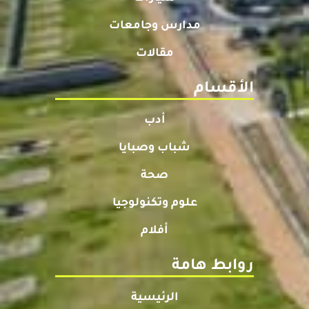
مدارس وجامعات
مقالات
الأقسام
أدب
شباب وصبايا
صحة
علوم وتكنولوجيا
أفلام
روابط هامة
الرئيسية