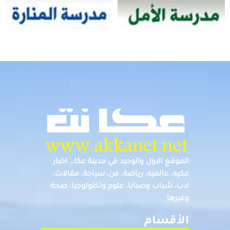
الموقع الاول والوحيد في مدينة عكا… اخبار
عكيه، عالميه، رياضة، فن، سياحة، مقالات،
ادب، شباب وصبايا، علوم وتكنولوجيا، صحة
وغيرها
الأقسام