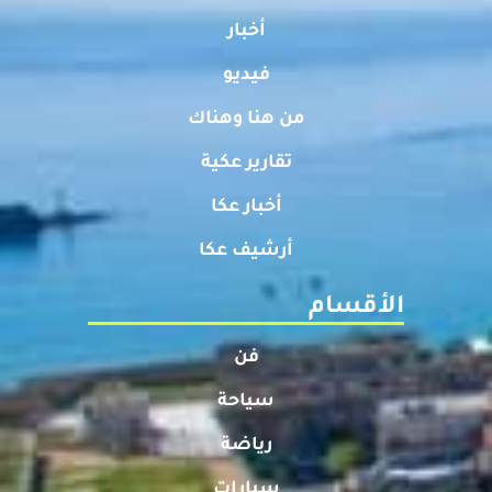
أخبار
فيديو
من هنا وهناك
تقارير عكية
أخبار عكا
أرشيف عكا
الأقسام
فن
سياحة
رياضة
سيارات