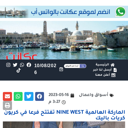
الرئيسية
10/08/202
أرسل لنا خبر
6
أعلن معنا
أسواق واعمال
2023-05-16
3:27 م
الماركة العالمية NINE WEST تفتتح فرعا في كريون
كريات باليك