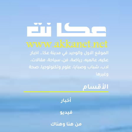
الموقع الاول والوحيد في مدينة عكا… اخبار
عكيه، عالميه، رياضة، فن، سياحة، مقالات،
ادب، شباب وصبايا، علوم وتكنولوجيا، صحة
وغيرها
الأقسام
أخبار
فيديو
من هنا وهناك