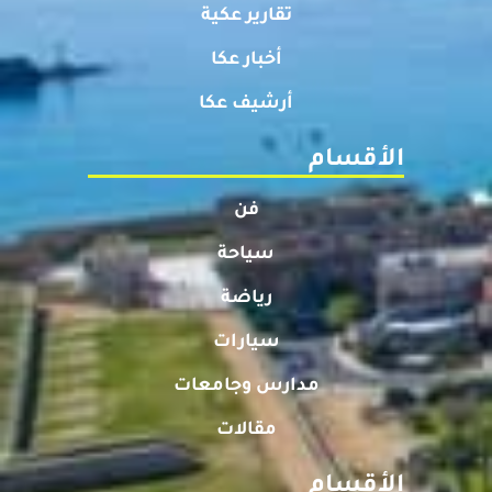
تقارير عكية
أخبار عكا
أرشيف عكا
الأقسام
فن
سياحة
رياضة
سيارات
مدارس وجامعات
مقالات
الأقسام