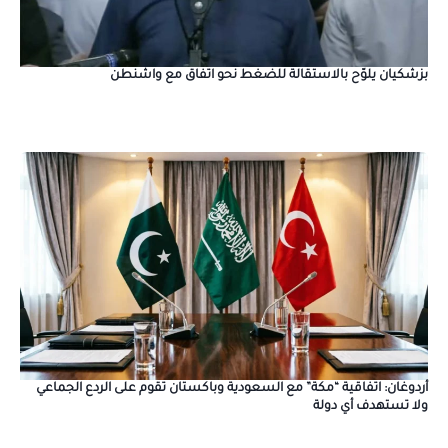
بزشكيان يلوّح بالاستقالة للضغط نحو اتفاق مع واشنطن
أردوغان: اتفاقية “مكة” مع السعودية وباكستان تقوم على الردع الجماعي
ولا تستهدف أي دولة