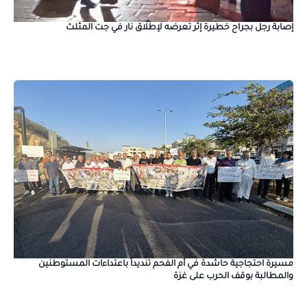
إصابة رجل بجراح خطيرة إثر تعرضه لإطلاق نار في جت المثلث
مسيرة احتجاجية حاشدة في أم الفحم تنديداً باعتداءات المستوطنين
والمطالبة بوقف الحرب على غزة