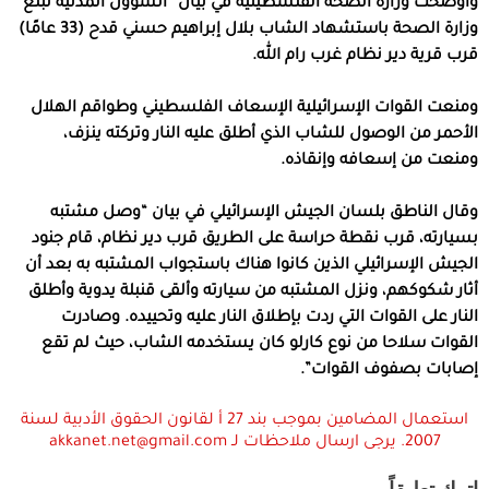
وأوضحت وزارة الصحة الفلسطينية في بيان “الشؤون المدنية تبلغ
وزارة الصحة باستشهاد الشاب بلال إبراهيم حسني قدح (33 عامًا)
قرب قرية دير نظام غرب رام الله.
ومنعت القوات الإسرائيلية الإسعاف الفلسطيني وطواقم الهلال
الأحمر من الوصول للشاب الذي أطلق عليه النار وتركته ينزف،
ومنعت من إسعافه وإنقاذه.
وقال الناطق بلسان الجيش الإسرائيلي في بيان “وصل مشتبه
بسيارته، قرب نقطة حراسة على الطريق قرب دير نظام، قام جنود
الجيش الإسرائيلي الذين كانوا هناك باستجواب المشتبه به بعد أن
أثار شكوكهم، ونزل المشتبه من سيارته وألقى قنبلة يدوية وأطلق
النار على القوات التي ردت بإطلاق النار عليه وتحييده. وصادرت
القوات سلاحا من نوع كارلو كان يستخدمه الشاب، حيث لم تقع
إصابات بصفوف القوات”.
استعمال المضامين بموجب بند 27 أ لقانون الحقوق الأدبية لسنة
2007. يرجى ارسال ملاحظات لـ akkanet.net@gmail.com