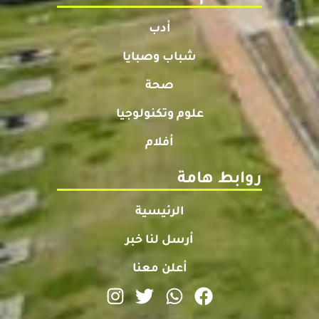
أدب
شباب وصبايا
صحة
علوم وتكنولوجيا
أفلام
روابط هامة
الرئيسية
أرسل لنا خبر
أعلن معنا