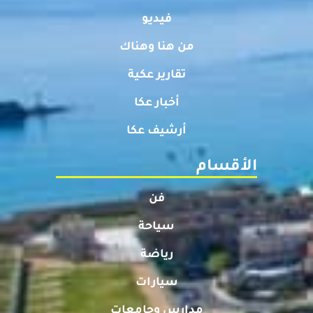
فيديو
من هنا وهناك
تقارير عكية
أخبار عكا
أرشيف عكا
الأقسام
فن
سياحة
رياضة
سيارات
مدارس وجامعات