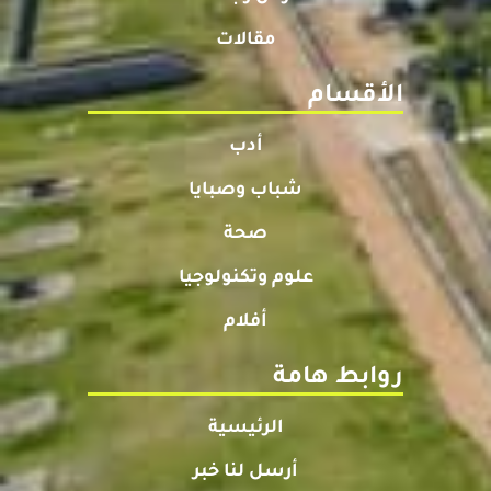
مقالات
الأقسام
أدب
شباب وصبايا
صحة
علوم وتكنولوجيا
أفلام
روابط هامة
الرئيسية
أرسل لنا خبر