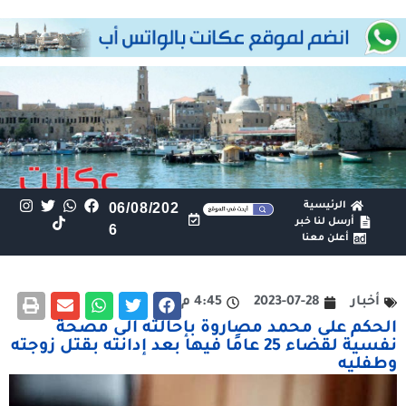
الرئيسية
06/08/202
أرسل لنا خبر
6
أعلن معنا
أخبار
2023-07-28
4:45 م
الحكم على محمد مصاروة بإحالته الى مصحة
نفسية لقضاء 25 عامًا فيها بعد إدانته بقتل زوجته
وطفليه