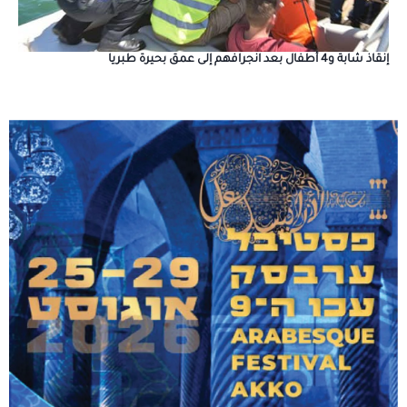
إنقاذ شابة و4 أطفال بعد انجرافهم إلى عمق بحيرة طبريا