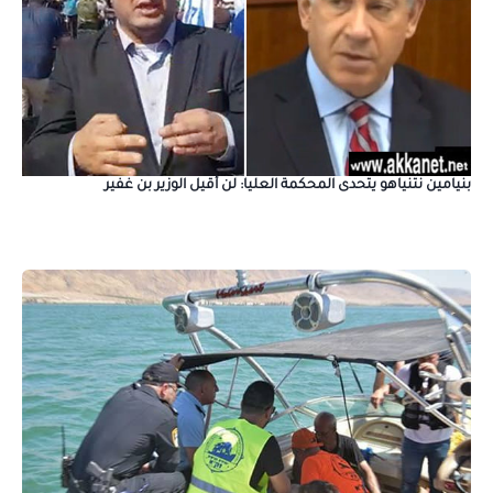
بنيامين نتنياهو يتحدى المحكمة العليا: لن أقيل الوزير بن غفير