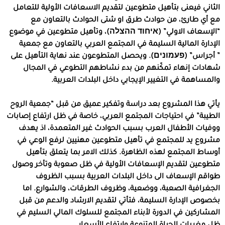
الثاني فيعنى بتأهيل متطوعين لتقديم الاسعافات الأولية للتعامل
مع أي طارئ، من حوادث طرق او شتى الحوادث بالتعاون مع
“الإسعاف الاولي” (
איחוד ההצלה)
، وتأهيل متطوعين في موضوع
الإدارة المالية السليمة في المجتمع العربي بالتعاون مع جمعية
”
أجراس
” (
פעמונים)
. ويحصل المتطوعون عند نهاية التأهيل على
شهادات إنهاء تمكّنهم من بدء نشاطهم التطوعي في المجال
والمساهمة في التغيير الإيجابي داخل البلدات العربية.
يأتي هذا المشروع بعد دراسة وتفكير عميق من قبل “
جمعية
الروح
الطيبة” في احتياجات المجتمع العربي، خاصة في ظل ارتفاع إصابات
ووفيات الأطفال العرب بسبب الحوادث غير المتعمدة، اذ يهدف
مشروع يد للمجتمع في تأهيل متطوعين مهنيين لرفع الوعي في
أوساط المجتمع لهذه الظاهرة. كذلك الامر بما يتعلق بتأهيل
متطوعين لتقديم الإسعافات الأولية في ظل صعوبة وتأخر وصول
طواقم الإسعاف الى داخل البلدات العربية بسبب الظروف
الجغرافية الصعبة، ووضعية، وظروف الطرقات، والشوارع. اما
بخصوص الإدارة السليمة، فتأتي لتقديم الارشاد والدعم من قبل
المشاركين في الدورة لأبناء المجتمع للسلوك المالي السليم في