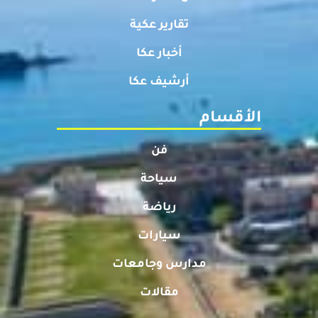
تقارير عكية
أخبار عكا
أرشيف عكا
الأقسام
فن
سياحة
رياضة
سيارات
مدارس وجامعات
مقالات