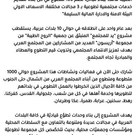
الطيبة قامت ببناء مبادرة تضّم 100 متطوع في كل بلدة لتقديم
خدمات مجتمعية تطوعية بـ 3 مجالات مختلفة: الاسعاف الاولي
البيئة الامنة والادارة المالية السليمة”
بعد عام واحد على انطلاقه في حوالي 10 بلدات عربية، يستقطب
مشروع “يد للمجتمع” المنبثق عن جمعية “الروح الطيبة” من
مجموعة “أريسون” العديد من المشاركين من المجتمع العربي
بهدف تعزيز الانتماء المجتمعي وتذويت قيم التطوع والعطاء
والمبادرة تجاه المجتمع.
شارك حتى الآن في فعاليات ونشاطات هذا المشروع حوالي 1000
متطوعة ومتطوع من أبناء المجتمع العربي من الشمال حتى الجنوب
من
كافة الأجيال الذين انخرطوا بالعمل التطوعي في بلداتهم
لتطويرها وخدمة أهلها في كل من شعب، جلجولية، القدس، كفركنا،
رهط، سخنين، عرابة، طمرة، عكا وطرعان.
يهدف المشروع إلى بناء وحدات تطوّع قياديّة في كافة البلدات
العربية في مجالات عديدة ومتنوعة بالتعاون مع السلطات المحلية
ومؤسّسات وجمعيّات محلية، بحيث تتخصّص كل مجموعة تطوعيّة