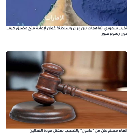
تقرير سعودي: تفاهمات بين إيران وسلطنة عُمان لإعادة فتح مضيق هرمز
دون رسوم عبور
اتهام مستوطن من “ماعون” بالتسبب بمقتل عودة الهذالين