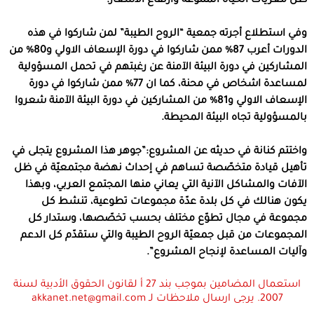
ظل مغريات الحياة المتنوعة وارتفاع الأسعار.
وفي استطلاع أجرته جمعية “الروح الطيبة” لمن شاركوا في هذه
الدورات أعرب 87% ممن شاركوا في دورة الإسعاف الاولي و80% من
المشاركين في دورة البيئة الآمنة عن رغبتهم في تحمل المسؤولية
لمساعدة اشخاص في محنة، كما ان 77% ممن شاركوا في دورة
الإسعاف الاولي و81% من المشاركين في دورة البيئة الآمنة شعروا
بالمسؤولية تجاه البيئة المحيطة.
واختتم كنانة في حديثه عن المشروع:”جوهر هذا المشروع يتجلى في
تأهيل قيادة متخصّصة تساهم في إحداث نهضة مجتمعيّة في ظل
الآفات والمشاكل الآنية التي يعاني منها المجتمع العربي، وبهذا
يكون هنالك في كل بلدة عدّة مجموعات تطوعية، تنشط كل
مجموعة في مجال تطوّع مختلف بحسب تخصّصها، وستدار كل
المجموعات من قبل جمعيّة الروح الطيبة والتي ستقدّم كل الدعم
وآليات المساعدة لإنجاح المشروع”.
استعمال المضامين بموجب بند 27 أ لقانون الحقوق الأدبية لسنة
2007. يرجى ارسال ملاحظات لـ akkanet.net@gmail.com