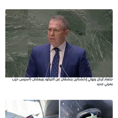
جلعاد أردان ويولي إدلشتاين ينشقان عن الليكود ويعلنان تأسيس حزب
يميني جديد