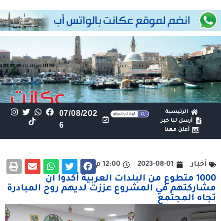
الرئيسية
07/08/202
أرسل لنا خبر
6
أعلن معنا
أخبار
2023-08-01
12:00 م
1000 متطوع من البلدات العربية أكدوا ان
مشاركتهم في المشروع عززت لديهم روح المبادرة
تجاه المجتمع