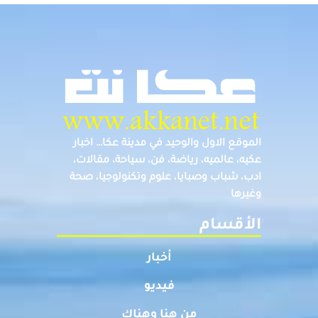
الموقع الاول والوحيد في مدينة عكا… اخبار
عكيه، عالميه، رياضة، فن، سياحة، مقالات،
ادب، شباب وصبايا، علوم وتكنولوجيا، صحة
وغيرها
الأقسام
أخبار
فيديو
من هنا وهناك