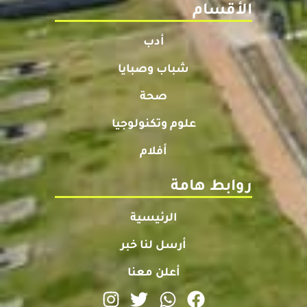
الأقسام
أدب
شباب وصبايا
صحة
علوم وتكنولوجيا
أفلام
روابط هامة
الرئيسية
أرسل لنا خبر
أعلن معنا