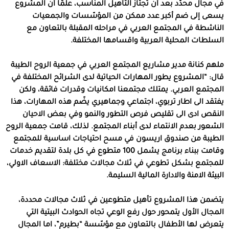
في مجال محدّد بعد أن تجتاز التأهيل المناسب، علمًا أنّ المشروع
يسعى إلى ضم أكبر عدد ممكن من المؤسّسات والجمعيات
الناشطة في المجتمع العربي في مراحله المقبلة بالتعاون مع
السلطات المحلية العربية واقسامها المختلفة.
ملهم كنانة مدير مشاريع المجتمع العربي في جمعية الروح الطيبة
قال: “المشروع يطور المهارات الحياتية لدى الشرائح المختلفة في
المجتمع العربي.
يمتلك مجتمعنا امكانيات وقدرات فائقة، ولكن
يفتقد الى اطار تربوي، اجتماعي وجماهيري يضّم هذه المهارات، هذا
النقص ادى الى تقليص فرص التطور والنمو وفي بعض الاحيان
الشعور بعدم الانتماء لدى أبناء المجتمع. لذلك، قامت جمعية الروح
الطيبة من صندوق اريسون في مسح احتياجات اساسية للمجتمع
وقامت ببناء برنامج يشمل 100 متطوع في كل بلدة لتقديم خدمات
للمجتمع بشكل تطوعي في ثلاث مجالات مختلفة: الاسعاف الاولي،
البيئة الامنة والادارة المالية السليمة.
يتضمن هذا المشروع تأهيل متطوعين في ثلاث مجالات محددة،
المجال الأول يتمحور حول رفع الوعي تجاه الحوادث البيتية التي
يتعرض لها الأطفال بالتعاون مع مؤسّسة “بطيرم”، اما المجال