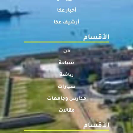
أخبار عكا
أرشيف عكا
الأقسام
فن
سياحة
رياضة
سيارات
مدارس وجامعات
مقالات
الأقسام