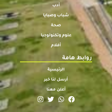
أدب
شباب وصبايا
صحة
علوم وتكنولوجيا
أفلام
روابط هامة
الرئيسية
أرسل لنا خبر
أعلن معنا