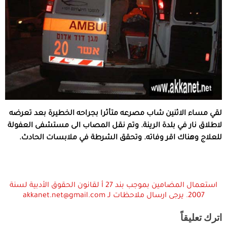
لقي مساء الاثنين شاب مصرعه متأثرا بجراحه الخطيرة بعد تعرضه
لاطلاق نار في بلدة الرينة. وتم نقل المصاب الى مستشفى العفولة
للعلاج وهناك اقر وفاته. وتحقق الشرطة في ملابسات الحادث.
استعمال المضامين بموجب بند 27 أ لقانون الحقوق الأدبية لسنة
2007. يرجى ارسال ملاحظات لـ akkanet.net@gmail.com
اترك تعليقاً