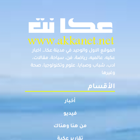
الموقع الاول والوحيد في مدينة عكا… اخبار
عكيه، عالميه، رياضة، فن، سياحة، مقالات،
ادب، شباب وصبايا، علوم وتكنولوجيا، صحة
وغيرها
الأقسام
أخبار
فيديو
من هنا وهناك
تقارير عكية