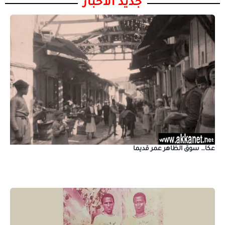
جديد الأخبار
عكا… سوق الظاهر عمر قديما