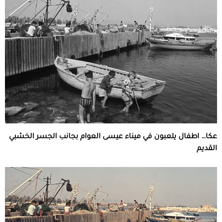
عكا… اطفال يلعبون في ميناء عيسى العوام بجانب الجسر الخشبي
القديم