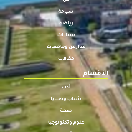
فن
سياحة
رياضة
سيارات
مدارس وجامعات
مقالات
الأقسام
أدب
شباب وصبايا
صحة
علوم وتكنولوجيا