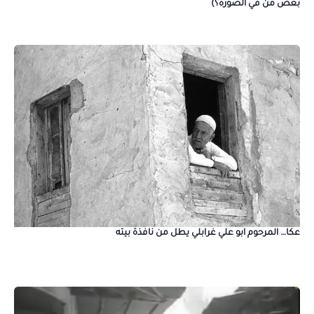
بعض من في الصورة؟)
عكا… المرحوم ابو علي غرابلي يطل من نافذة بيته