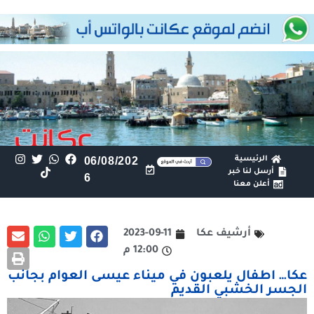
الرئيسية
06/08/202
أرسل لنا خبر
6
أعلن معنا
أرشيف عكا
2023-09-11
12:00 م
عكا… اطفال يلعبون في ميناء عيسى العوام بجانب
الجسر الخشبي القديم