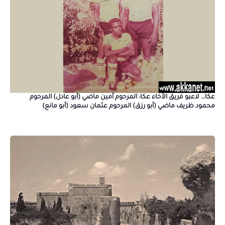
عكا… لاعبو فريق الأخاء عكا: المرحوم أمين ماضي (أبو عادل) المرحوم
محمود ظريف ماضي (أبو رزق) المرحوم عثمان سعود (أبو مانع)