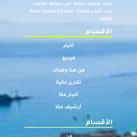
عكيه، عالميه، رياضة، فن، سياحة، مقالات،
ادب، شباب وصبايا، علوم وتكنولوجيا، صحة
وغيرها
الأقسام
أخبار
فيديو
من هنا وهناك
تقارير عكية
أخبار عكا
أرشيف عكا
الأقسام