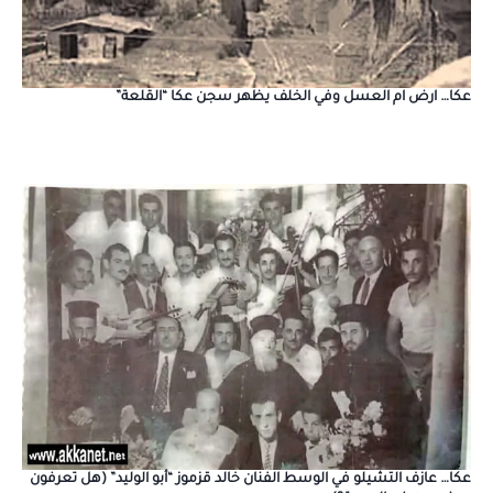
عكا… ارض ام العسل وفي الخلف يظهر سجن عكا “القلعة”
عكا… عازف التشيلو في الوسط الفنان خالد قزموز “أبو الوليد” (هل تعرفون