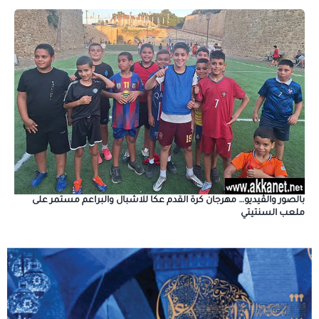
بالصور والڤيديو… مهرجان كرة القدم عكا للاشبال والبراعم مستمر على
ملعب السنتيتي