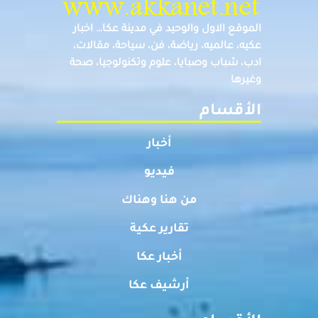
الموقع الاول والوحيد في مدينة عكا… اخبار
عكيه، عالميه، رياضة، فن، سياحة، مقالات،
ادب، شباب وصبايا، علوم وتكنولوجيا، صحة
وغيرها
الأقسام
أخبار
فيديو
من هنا وهناك
تقارير عكية
أخبار عكا
أرشيف عكا