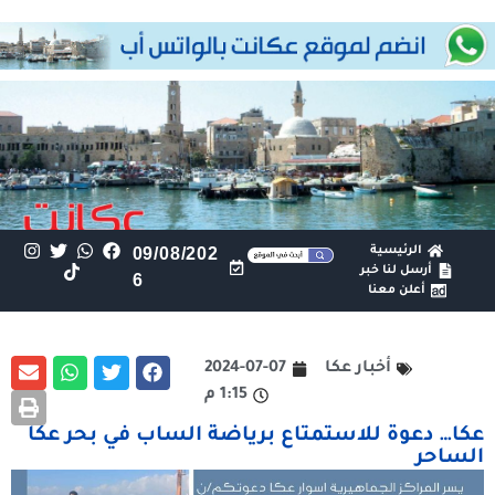
الرئيسية
09/08/202
أرسل لنا خبر
6
أعلن معنا
أخبار عكا
2024-07-07
1:15 م
عكا… دعوة للاستمتاع برياضة الساب في بحر عكا
الساحر