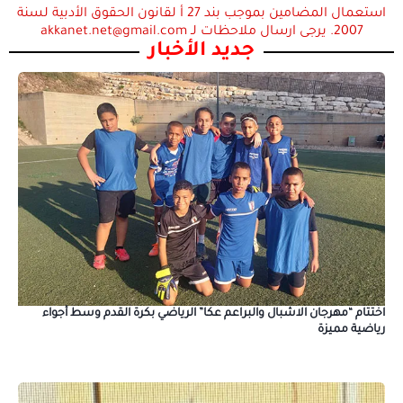
استعمال المضامين بموجب بند 27 أ لقانون الحقوق الأدبية لسنة
2007. يرجى ارسال ملاحظات لـ akkanet.net@gmail.com
جديد الأخبار
اختتام “مهرجان الاشبال والبراعم عكا” الرياضي بكرة القدم وسط أجواء
رياضية مميزة