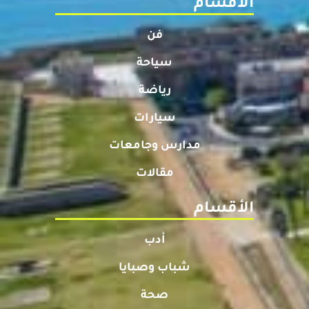
الأقسام
فن
سياحة
رياضة
سيارات
مدارس وجامعات
مقالات
الأقسام
أدب
شباب وصبايا
صحة