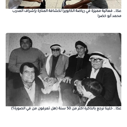
عكا… فعالية مميزة في رياضة الكابويرا لكشافة المنارة بإشراف المدرب
محمد أبو خضرا
عكا.. خلينا نرجع بالذاكرة اكثر من 50 سنة (هل تعرفون من في الصورة؟)