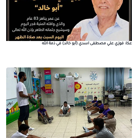
عكا: فوزي علي مصطفى اسدي (أبو خالد) في ذمة الله