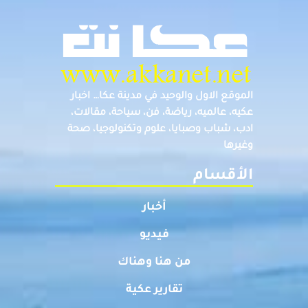
الموقع الاول والوحيد في مدينة عكا… اخبار
عكيه، عالميه، رياضة، فن، سياحة، مقالات،
ادب، شباب وصبايا، علوم وتكنولوجيا، صحة
وغيرها
الأقسام
أخبار
فيديو
من هنا وهناك
تقارير عكية