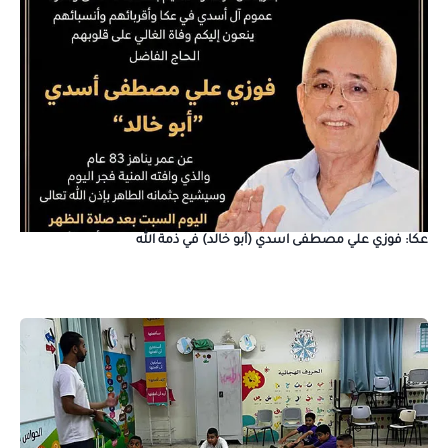
عكا: فوزي علي مصطفى اسدي (أبو خالد) في ذمة الله