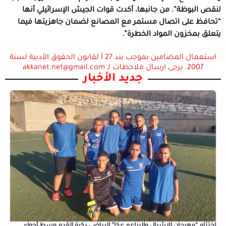
لنقص البوظة”. من جانبها، أكدت قوات الجيش الإسرائيلي أنها
“تحافظ على اتصال مستمر مع المصانع لضمان جاهزيتها فيما
يتعلق بمخزون المواد الخطرة”.
استعمال المضامين بموجب بند 27 أ لقانون الحقوق الأدبية لسنة
2007. يرجى ارسال ملاحظات لـ akkanet.net@gmail.com
جديد الأخبار
اختتام “مهرجان الاشبال والبراعم عكا” الرياضي بكرة القدم وسط أجواء