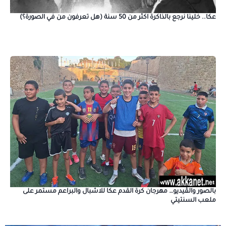
عكا.. خلينا نرجع بالذاكرة اكثر من 50 سنة (هل تعرفون من في الصورة؟)
بالصور والڤيديو… مهرجان كرة القدم عكا للاشبال والبراعم مستمر على
ملعب السنتيتي