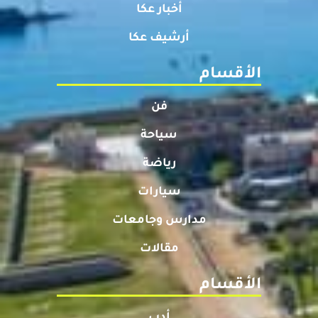
أخبار عكا
أرشيف عكا
الأقسام
فن
سياحة
رياضة
سيارات
مدارس وجامعات
مقالات
الأقسام
أدب