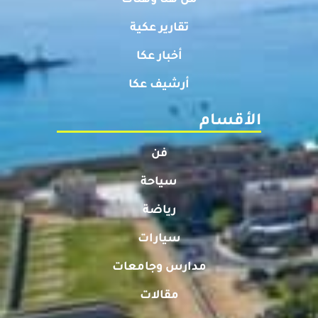
تقارير عكية
أخبار عكا
أرشيف عكا
الأقسام
فن
سياحة
رياضة
سيارات
مدارس وجامعات
مقالات