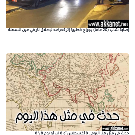
إصابة شاب (20 عاماً) بجراح خطيرة إثر تعرضه لإطلاق نار في عين السهلة
حدث في مثل هذا اليوم… 8 أغسطس أو 8 آب أو يوم 8 \ 8