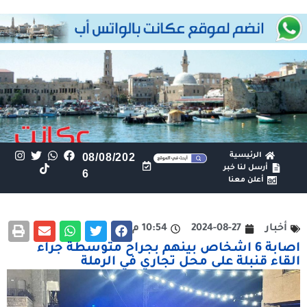
الرئيسية
08/08/202
أرسل لنا خبر
6
أعلن معنا
أخبار
2024-08-27
10:54 م
اصابة 6 اشخاص بينهم بجراح متوسطة جراء
القاء قنبلة على محل تجاري في الرملة