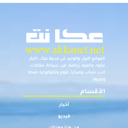
الموقع الاول والوحيد في مدينة عكا… اخبار
عكيه، عالميه، رياضة، فن، سياحة، مقالات،
ادب، شباب وصبايا، علوم وتكنولوجيا، صحة
وغيرها
الأقسام
أخبار
فيديو
من هنا وهناك