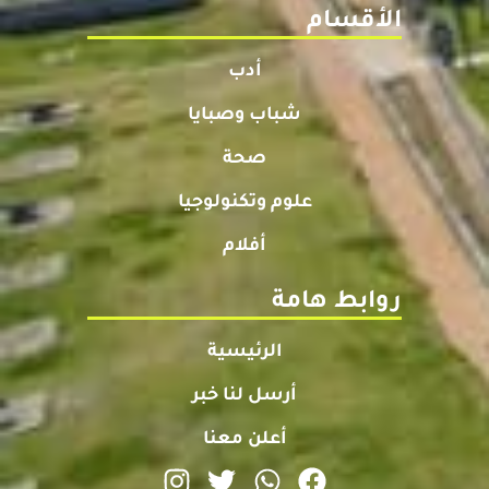
الأقسام
أدب
شباب وصبايا
صحة
علوم وتكنولوجيا
أفلام
روابط هامة
الرئيسية
أرسل لنا خبر
أعلن معنا