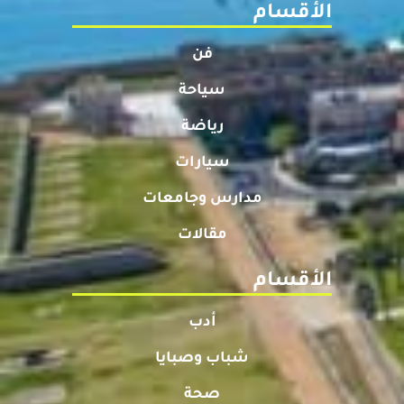
الأقسام
فن
سياحة
رياضة
سيارات
مدارس وجامعات
مقالات
الأقسام
أدب
شباب وصبايا
صحة