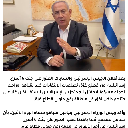
بعد أعلان الجيش الإسرائيلي والشاباك العثور على جثث 6 أسرى
إسرائيليين من قطاع غزة، تصاعدت الانتقادات ضد نتنياهو، وراحت
تحمله مسؤولية مقتل المحتجزين الإسرائيليين الستة، الذين عُثر على
جثثهم داخل نفق في منطقة رفح جنوبي قطاع غزة.
وأكد رئيس الوزراء الإسرائيلي بنيامين نتنياهو مساء اليوم الاثنين، بأن
حماس ستدفع ثمنا باهظا عقب العثور على جثث 6 أسرى
إسرائيليين في أحد الأنفاق في مدينة رفح جنوبي قطاع غزة.