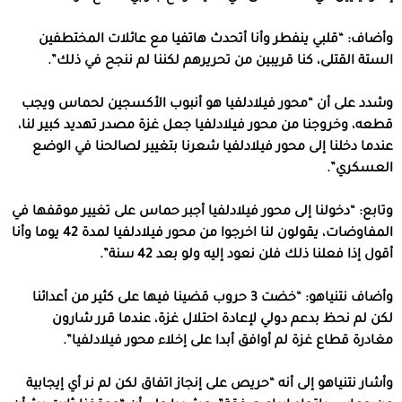
وأضاف: “قلبي ينفطر وأنا أتحدث هاتفيا مع عائلات المختطفين
الستة القتلى، كنا قريبين من تحريرهم لكننا لم ننجح في ذلك”.
وشدد على أن “محور فيلادلفيا هو أنبوب الأكسجين لحماس ويجب
قطعه، وخروجنا من محور فيلادلفيا جعل غزة مصدر تهديد كبير لنا،
عندما دخلنا إلى محور فيلادلفيا شعرنا بتغيير لصالحنا في الوضع
العسكري”.
وتابع: “دخولنا إلى محور فيلادلفيا أجبر حماس على تغيير موقفها في
المفاوضات، يقولون لنا اخرجوا من محور فيلادلفيا لمدة 42 يوما وأنا
أقول إذا فعلنا ذلك فلن نعود إليه ولو بعد 42 سنة”.
وأضاف نتنياهو: “خضت 3 حروب قضينا فيها على كثير من أعدائنا
لكن لم نحظ بدعم دولي لإعادة احتلال غزة، عندما قرر شارون
مغادرة قطاع غزة لم أوافق أبدا على إخلاء محور فيلادلفيا”.
وأشار نتنياهو إلى أنه “حريص على إنجاز اتفاق لكن لم نر أي إيجابية