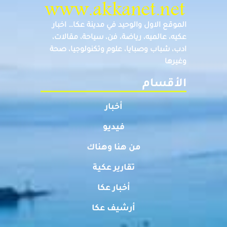
الموقع الاول والوحيد في مدينة عكا… اخبار
عكيه، عالميه، رياضة، فن، سياحة، مقالات،
ادب، شباب وصبايا، علوم وتكنولوجيا، صحة
وغيرها
الأقسام
أخبار
فيديو
من هنا وهناك
تقارير عكية
أخبار عكا
أرشيف عكا