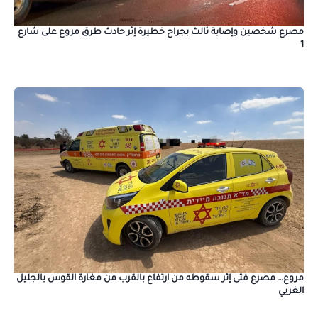
مصرع شخصين وإصابة ثالث بجراح خطيرة إثر حادث طرق مروع على شارع
1
مروع… مصرع فتى إثر سقوطه من ارتفاع بالقرب من مغارة القوس بالجليل
الغربي