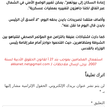
إعادة السكان إلى بيوتهم”، يمكن تغيير الوضع الأمني في الشمال
عبر اتفاق لكننا جاهزون لتغييره بعمليات عسكرية”.
وأضاف منتقدا تصريحات بايدن بحقه اليوم: “لا أصدق أن الرئيس
بايدن قال اليوم ما نقل عنه”.
كما دارت اشتباكات عنيفة بالتزامن مع المؤتمر الصحفي لنتنياهو بين
الشرطة ومتظاهرين، حيث اقتحموا حواجز أمام مقر إقامة رئيس
الوزراء بالقدس
استعمال المضامين بموجب بند 27 أ لقانون الحقوق الأدبية لسنة
2007. يرجى ارسال ملاحظات لـ akkanet.net@gmail.com
اترك تعليقاً
لن يتم نشر عنوان بريدك الإلكتروني.
الحقول الإلزامية مشار إليها
بـ
*
التعليق
*