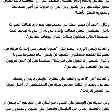
من حماس باتجاه إبرام صفقة”، مشددا على أن “موقفنا ثابت بشأن
محور فيلادلفيا ولن يتغير، ولن أبدي أي مرونة في أمور حساسة
ومحورية تتعلق بأمننا”.
وقال : “بعد أن ذبحوا ستة من مخطوفينا بدم بارد تعالت أصوات
داخل المجلس الأمني تطالب بإبداء مرونة، أي مرونة نبديها تحت
الضغط الحالي ستكون بمثابة إذعان لإرهاب حماس”.
واضاف رئيس الوزراء الإسرائيلي: “عدونا يعمل على إحداث فرقة في
صفوفنا لكنهم مخطئون، شعبنا لن ينحني أمام ضغوط عدونا
وأقول للسنوار لا تعول على تفريقنا”، مشددا على أن “نحن قريبون
جدا من القضاء على حماس”.
وأضاف: “في 31 مايو وافقنا على مقترح الرئيس بايدن ورفضته
حماس، وبعد أن قتلت حماس ستة من المختطفين لن أقبل حديثا
عن تقديم تنازلات”.
وفي حديثه عن الوضع على الحدود مع لبنان قال نتنياهو: “لا يمكن أن
نقبل بالوضع الحالي في الشمال ونعمل على تغييره ومصرون على